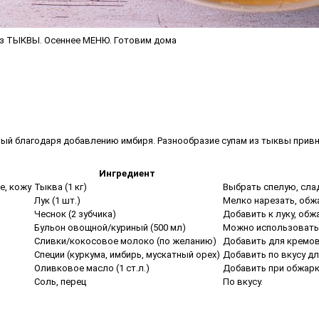
з ТЫКВЫ. Осеннее МЕНЮ. Готовим дома
ый благодаря добавлению имбиря. Разнообразие супам из тыквы привнос
Ингредиент
е, кожу
Тыква (1 кг)
Выбрать спелую, слад
Лук (1 шт.)
Мелко нарезать, обж
Чеснок (2 зубчика)
Добавить к луку, обж
Бульон овощной/куриный (500 мл)
Можно использовать 
Сливки/кокосовое молоко (по желанию)
Добавить для кремово
Специи (куркума, имбирь, мускатный орех)
Добавить по вкусу дл
Оливковое масло (1 ст.л.)
Добавить при обжарке
Соль, перец
По вкусу.