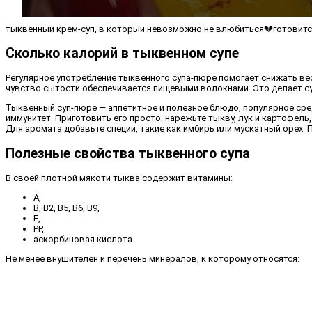
тыквенный крем-суп, в который невозможно не влюбиться💔готовитс
Сколько калорий в тыквенном супе
Регулярное употребление тыквенного супа-пюре помогает снижать вес
чувство сытости обеспечивается пищевыми волокнами. Это делает су
Тыквенный суп-пюре — аппетитное и полезное блюдо, популярное сред
иммунитет. Приготовить его просто: нарежьте тыкву, лук и картофель
Для аромата добавьте специи, такие как имбирь или мускатный орех. 
Полезные свойства тыквенного супа
В своей плотной мякоти тыква содержит витамины:
A,
B, B2, B5, B6, B9,
E,
PP,
аскорбиновая кислота.
Не менее внушителен и перечень минералов, к которому относятся: