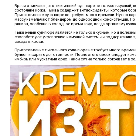
Врачи отмечают, что тыквенный суп-пюре не только вкусный, но 
состояние кожи. Тыква содержит антиоксиданты, которые бор
Приготовление супа-пюре не требует много времени. Нужно нар
массу измельчают блендером до однородной консистенции. По 
рацион, особенно в холодное время года, когда организму нужн
Тыквенный суп-пюре является не только вкусным, но и полезным
способствуют укреплению иммунной системы и поддержанию зд
сахара в крови.
Приготовление тыквенного супа-пюре не требует много времени 
бульон и варить до готовности. После этого смесь следует из
имбирь или мускатный орех. Такой суп не только согревает в х