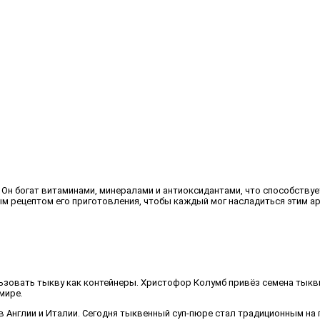
 Он богат витаминами, минералами и антиоксидантами, что способству
ым рецептом его приготовления, чтобы каждый мог насладиться этим 
зовать тыкву как контейнеры. Христофор Колумб привёз семена тыквы
мире.
Англии и Италии. Сегодня тыквенный суп-пюре стал традиционным на п