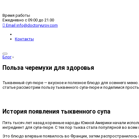
Время работы
Ежедневно с 09.00 до 21.00
Email
info@doctoryurov.com
Контакты
Блог
›
Польза черемухи для здоровья
Тыквенный суп-пюре — вкусное и полезное блюдо для осеннего меню.
статье рассмотрим пользу тыквенного супа-пюре и поделимся прост
История появления тыквенного супа
Пять тысяч лет назад коренные народы Южной Америки начали исполь
ингредиент для супа-пюре. С тех пор тыква стала популярной во всем 
Это блюдо впервые появилось во Франции, затем распространилось в 