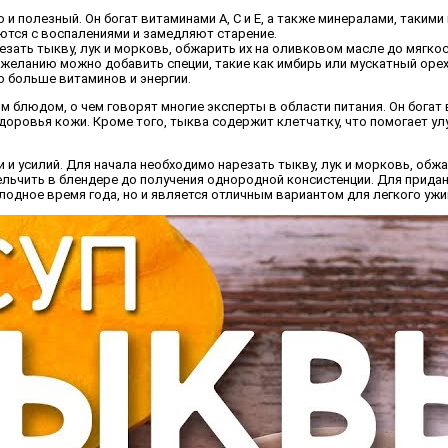
и полезный. Он богат витаминами A, C и E, а также минералами, такими
ются с воспалениями и замедляют старение.
езать тыкву, лук и морковь, обжарить их на оливковом масле до мягкос
желанию можно добавить специи, такие как имбирь или мускатный оре
о больше витаминов и энергии.
 блюдом, о чем говорят многие эксперты в области питания. Он богат в
оровья кожи. Кроме того, тыква содержит клетчатку, что помогает у
и усилий. Для начала необходимо нарезать тыкву, лук и морковь, обжа
мельчить в блендере до получения однородной консистенции. Для придан
олодное время года, но и является отличным вариантом для легкого ужи