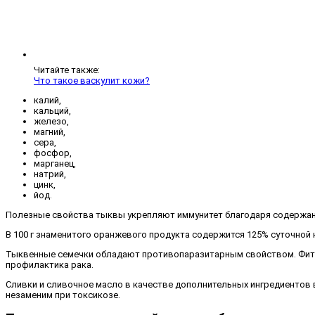
Читайте также:
Что такое васкулит кожи?
калий,
кальций,
железо,
магний,
сера,
фосфор,
марганец,
натрий,
цинк,
йод.
Полезные свойства тыквы укрепляют иммунитет благодаря содержанию
В 100 г знаменитого оранжевого продукта содержится 125% суточной
Тыквенные семечки обладают противопаразитарным свойством. Фитос
профилактика рака.
Сливки и сливочное масло в качестве дополнительных ингредиентов в
незаменим при токсикозе.