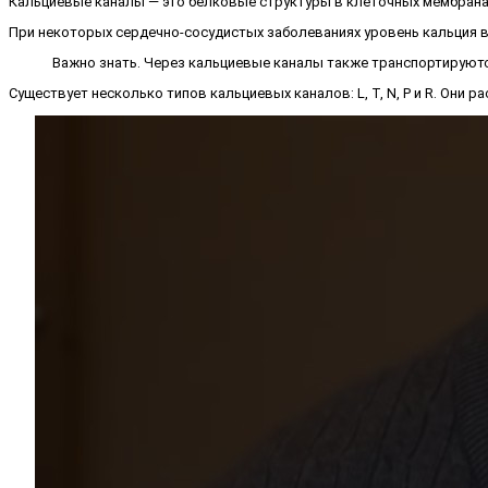
Кальциевые каналы — это белковые структуры в клеточных мембранах
При некоторых сердечно-сосудистых заболеваниях уровень кальция в
Важно знать. Через кальциевые каналы также транспортируются
Существует несколько типов кальциевых каналов: L, T, N, P и R. Они