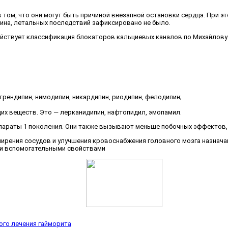
 том, что они могут быть причиной внезапной остановки сердца. При 
ина, летальных последствий зафиксировано не было.
действует классификация блокаторов кальциевых каналов по Михайлову
трендипин, нимодипин, никардипин, риодипин, фелодипин;
х веществ. Это — лерканидипин, нафтопидил, эмопамил.
епараты 1 поколения. Они также вызывают меньше побочных эффектов, 
ирения сосудов и улучшения кровоснабжения головного мозга назначаю
ми вспомогательными свойствами
го лечения гайморита