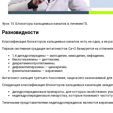
Урок 15. Блокаторы кальциевых каналов в лечении ГБ.
Разновидности
Классификация блокаторов кальциевых каналов есть не одна, а ее ра
Первая системная градация антагонистов Ca+2 базируется на отличиях
1,4-дигидропиридины — амлодипин, нимодипин, нифедипин;
бензотиазепины — дилтиазем;
диариламинопропиламины;
дифенилпиперазины — циннаризин;
фенилалкиламины — верапамил.
Антагонист кальция третьего поколения, чаще всего назначаемый для
Следующая классификация блокаторов кальциевых канальцев зиждется
дигидропиридиновые препараты, для которых свойственно уча
недигидропиридиновые лекарства, которые понижают частоту
Типичными представителями недигидропиридинов являются верапамил