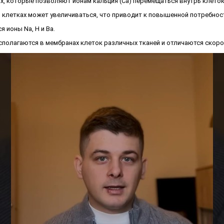
, которые позволяют ионам кальция (Ca) перемещаться внутрь клеток
 клетках может увеличиваться, что приводит к повышенной потребност
 ионы Na, H и Ba.
 располагаются в мембранах клеток различных тканей и отличаются ско