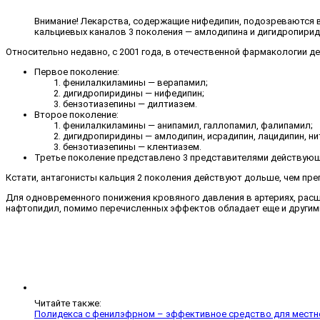
Внимание! Лекарства, содержащие нифедипин, подозреваются в
кальциевых каналов 3 поколения — амлодипина и дигидропирид
Относительно недавно, с 2001 года, в отечественной фармакологии 
Первое поколение:
фенилалкиламины — верапамил;
дигидропиридины — нифедипин;
бензотиазепины — дилтиазем.
Второе поколение:
фенилалкиламины — анипамил, галлопамил, фалипамил;
дигидропиридины — амлодипин, исрадипин, лацидипин, ни
бензотиазепины — клентиазем.
Третье поколение представлено 3 представителями действующи
Кстати, антагонисты кальция 2 поколения действуют дольше, чем пр
Для одновременного понижения кровяного давления в артериях, расш
нафтопидил, помимо перечисленных эффектов обладает еще и други
Читайте также:
Полидекса с фенилэфрном – эффективное средство для местно