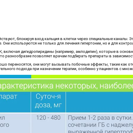
йствуют, блокируя вход кальция в клетки через специальные каналы. 
. Они используются не только для лечения гипертонии, но и для контро
КК, включая дигидропиридины (например, амлодипин), которые в основ
. Это разнообразие позволяет врачам подбирать препараты в зависимос
ошо переносятся, они могут вызывать побочные эффекты, такие как оте
тельного подхода при назначении терапии, особенно у пациентов с мно