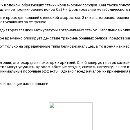
 волокон, образующих стенки кровеносных сосудов. Они также присутс
едленное проникновение ионов Са2+ и формирование метаболического 
и проводят кальций с высокой скоростью. Эти каналы расположены в
, отвечающих за секрецию.
диаторах гладкой мускулатуры артериальных стенок. Небольшое количе
ое временно блокирует действие трансмембранных белков, предотвращ
 только на определенные типы белков-канальцев, в то время как не
тонии, стенокардии и некоторых аритмий. Они блокируют поток кальци
ва могут улучшить кровоснабжение сердца, снизить нагрузку на него 
инимальные побочные эффекты. Однако перед началом их применения 