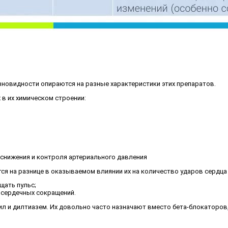
зновидности опираются на разные характеристики этих препаратов.
 в их химическом строении:
 снижения и контроля артериального давления
 на разнице в оказываемом влиянии их на количество ударов сердца 
щать пульс;
 сердечных сокращений.
 и дилтиазем. Их довольно часто назначают вместо бета-блокаторов,