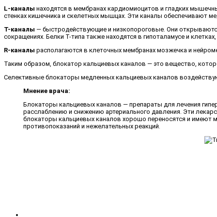
L-каналы
находятся в мембранах кардиомиоцитов и гладких мышечных
стенках кишечника и скелетных мышцах. Эти каналы обеспечивают м
T-каналы
— быстродействующие и низкопороговые. Они открываются 
сокращениях. Белки T-типа также находятся в гипоталамусе и клетках
R-каналы
располагаются в клеточных мембранах мозжечка и нейроме
Таким образом, блокатор кальциевых каналов — это вещество, котор
Селективные блокаторы медленных кальциевых каналов воздействуют
Мнение врача:
Блокаторы кальциевых каналов — препараты для лечения гипер
расслаблению и снижению артериального давления. Эти лекарст
блокаторы кальциевых каналов хорошо переносятся и имеют м
противопоказаний и нежелательных реакций.