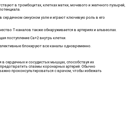
твуют в тромбоцитах, клетках матки, мочевого и желчного пузырей,
потенциала.
 сердечном синусном узле и играют ключевую роль в его
ство T-каналов также обнаруживается в артериях и альвеолах.
ая поступление Ca+2 внутрь клетки.
селективные блокируют все каналы одновременно.
я в сердечных и сосудистых мышцах, способствуя их
и предотвратить спазмы коронарных артерий. Обычно
важно проконсультироваться с врачом, чтобы избежать