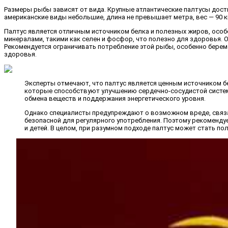
Размеры рыбы зависят от вида. Крупные атлантические палтусы достиг
американские виды небольшие, длина не превышает метра, вес — 90 к
Палтус является отличным источником белка и полезных жиров, особ
минералами, такими как селен и фосфор, что полезно для здоровья.
Рекомендуется ограничивать потребление этой рыбы, особенно берем
здоровья.
Эксперты отмечают, что палтус является ценным источником б
которые способствуют улучшению сердечно-сосудистой систем
обмена веществ и поддержания энергетического уровня.
Однако специалисты предупреждают о возможном вреде, связан
безопасной для регулярного употребления. Поэтому рекомендуе
и детей. В целом, при разумном подходе палтус может стать по