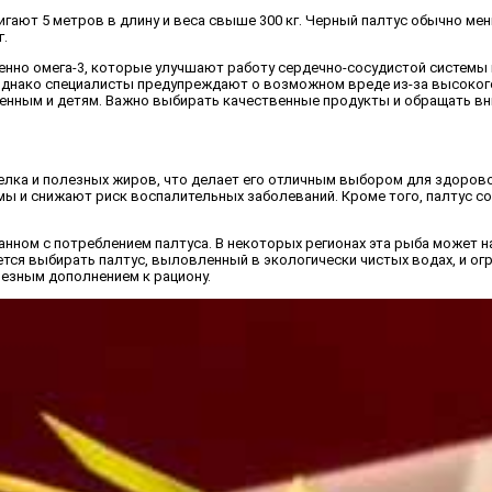
ают 5 метров в длину и веса свыше 300 кг. Черный палтус обычно меньше
г.
енно омега-3, которые улучшают работу сердечно-сосудистой системы 
 Однако специалисты предупреждают о возможном вреде из-за высокого
енным и детям. Важно выбирать качественные продукты и обращать вн
елка и полезных жиров, что делает его отличным выбором для здорово
ы и снижают риск воспалительных заболеваний. Кроме того, палтус с
ном с потреблением палтуса. В некоторых регионах эта рыба может н
тся выбирать палтус, выловленный в экологически чистых водах, и ог
лезным дополнением к рациону.