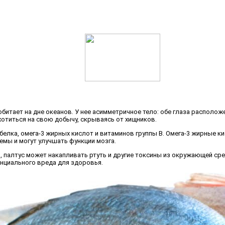
 обитает на дне океанов. У нее асимметричное тело: обе глаза располо
хотиться на свою добычу, скрываясь от хищников.
 белка, омега-3 жирных кислот и витаминов группы B. Омега-3 жирные
мы и могут улучшать функции мозга.
ы, палтус может накапливать ртуть и другие токсины из окружающей ср
енциального вреда для здоровья.