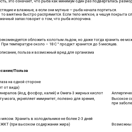
сть, это означает, что рыба как минимум один раз подвергалась разм
естящие и влажные, а если они мутные — рыба начала портиться.
 то вмятина быстро распрямится. Если тело мягкое, а чешуя покрыта сл
ачный запах говорит о том, что рыба испорчена.
 рекомендуется обложить колотым льдом, но даже тогда хранить ее м
При температуре около – 18 C ° продукт хранится до 5 месяцев.
исание/Польза
лаза на одной стороне
т от вида)
 минералов (йод, фосфор, калий) и Омега-3 жирных кислот
Аллергичес
 мозга, укрепляет иммунитет, полезно для зрения,
Высокое с
при забол
 мясом. Хранить в холодильнике не более 2-3 дней
 ЖКТ (при высоком содержании жира)
Возможны 