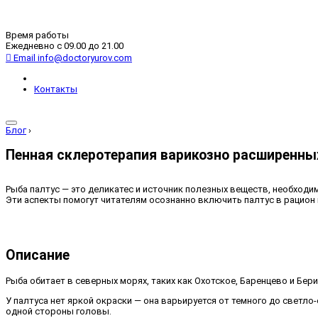
Время работы
Ежедневно с 09.00 до 21.00
Email
info@doctoryurov.com
Контакты
Блог
›
Пенная склеротерапия варикозно расширенны
Рыба палтус — это деликатес и источник полезных веществ, необходим
Эти аспекты помогут читателям осознанно включить палтус в рацион и
Описание
Рыба обитает в северных морях, таких как Охотское, Баренцево и Бер
У палтуса нет яркой окраски — она варьируется от темного до светло-
одной стороны головы.