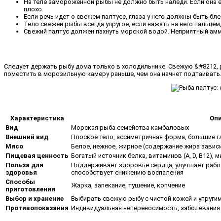
На теле замороженной рыбы не должно быть наледи. Если она е
плохо.
Если речь идет о свежем палтусе, глаза у него должны быть бл
Тело свежей рыбы всегда упругое, если нажать на него пальцем,
Свежий палтус должен пахнуть морской водой. Неприятный амми
Следует держать рыбу дома только в холодильнике. Свежую &#8212,
поместить в морозильную камеру раньше, чем она начнет подтаивать. 
Характеристика
Оп
Вид
Морская рыба семейства камбаловых
Внешний вид
Плоское тело, ассиметричная форма, большие г
Мясо
Белое, нежное, жирное (содержание жира зависи
Пищевая ценность
Богатый источник белка, витаминов (A, D, B12),
Польза для
Поддерживает здоровье сердца, улучшает работу
здоровья
способствует снижению воспаления
Способы
Жарка, запекание, тушение, копчение
приготовления
Выбор и хранение
Выбирать свежую рыбу с чистой кожей и упругим
Противопоказания
Индивидуальная непереносимость, заболевания