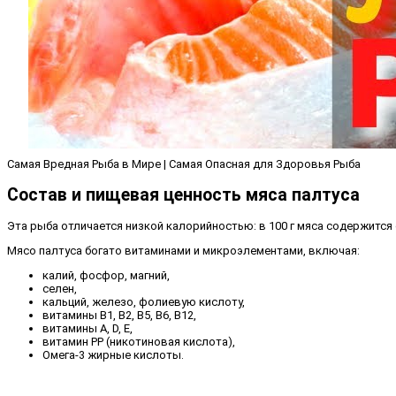
Самая Вредная Рыба в Мире | Самая Опасная для Здоровья Рыба
Состав и пищевая ценность мяса палтуса
Эта рыба отличается низкой калорийностью: в 100 г мяса содержится о
Мясо палтуса богато витаминами и микроэлементами, включая:
калий, фосфор, магний,
селен,
кальций, железо, фолиевую кислоту,
витамины В1, В2, В5, В6, В12,
витамины А, D, Е,
витамин РР (никотиновая кислота),
Омега-3 жирные кислоты.