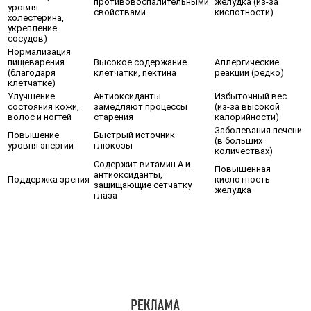
противовоспалительными
желудка (из-за
уровня
свойствами
кислотности)
холестерина,
укрепление
сосудов)
Нормализация
пищеварения
Высокое содержание
Аллергические
(благодаря
клетчатки, пектина
реакции (редко)
клетчатке)
Улучшение
Антиоксиданты
Избыточный вес
состояния кожи,
замедляют процессы
(из-за высокой
волос и ногтей
старения
калорийности)
Заболевания печени
Повышение
Быстрый источник
(в больших
уровня энергии
глюкозы
количествах)
Содержит витамин А и
Повышенная
антиоксиданты,
Поддержка зрения
кислотность
защищающие сетчатку
желудка
глаза