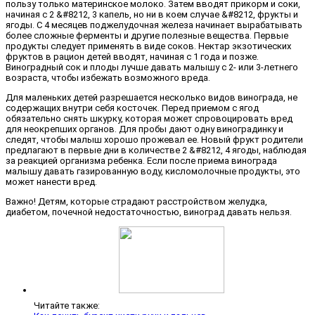
пользу только материнское молоко. Затем вводят прикорм и соки,
начиная с 2 &#8212, 3 капель, но ни в коем случае &#8212, фрукты и
ягоды. С 4 месяцев поджелудочная железа начинает вырабатывать
более сложные ферменты и другие полезные вещества. Первые
продукты следует применять в виде соков. Нектар экзотических
фруктов в рацион детей вводят, начиная с 1 года и позже.
Виноградный сок и плоды лучше давать малышу с 2- или 3-летнего
возраста, чтобы избежать возможного вреда.
Для маленьких детей разрешается несколько видов винограда, не
содержащих внутри себя косточек. Перед приемом с ягод
обязательно снять шкурку, которая может спровоцировать вред
для неокрепших органов. Для пробы дают одну виноградинку и
следят, чтобы малыш хорошо прожевал ее. Новый фрукт родители
предлагают в первые дни в количестве 2 &#8212, 4 ягоды, наблюдая
за реакцией организма ребенка. Если после приема винограда
малышу давать газированную воду, кисломолочные продукты, это
может нанести вред.
Важно! Детям, которые страдают расстройством желудка,
диабетом, почечной недостаточностью, виноград давать нельзя.
Читайте также: