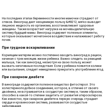
На последних этапах беременности многие мамочки страдают от
отеков. Виноград дает неоценимую пользу &#8212, мягко выводит
лишнюю жидкость из организма, восстанавливает здоровье
женщины. Также возрастает нагрузка на мочевыделительную
систему будущей мамы. Виноград содержит полезные элементы,
которые оказывают мочегонное воздействие и налаживают работу
почек.
При грудном вскармливании
Кормящим матерям можно постепенно вводить виноград в рацион,
начиная с трех месяцев жизни ребенка. Важно следить за реакцией
малыша, так как виноград, несмотря на свою пользу, может
вызвать негативные последствия. Если у ребенка появятся колики
или высыпания, следует немедленно прекратить употребление ягод.
При сахарном диабете
В винограде содержится полезное вещество фитостерол. Это
холестериноподобное соединение, которое, в отличие от своего
двойника, не встраивается в сосудистую систему и, таким образом,
способно в какой-то степени защитить от развития атеросклероза.
Как известно, при сахарном диабете в первую очередь страдает
сердце и кровеносная система, развиваются сосудистые
заболевания.