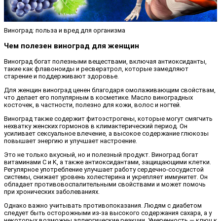
Виноград: польза и вред для организма
Чем полезен виноград для женщин
Виноград богат полезными веществами, включая антиоксиданты,
такие как флавоноиды и ресвератрол, которые замедляют
старение и поддерживают здоровье.
Для женщин виноград ценен благодаря омолаживающим свойствам,
что делает его популярным в косметике. Масло виноградных
косточек, в частности, полезно для кожи, волос и ногтей.
Виноград также содержит фитоэстрогены, которые могут смягчить
нехватку женских гормонов в климактерический период. Он
усиливает сексуальное влечение, а высокое содержание глюкозы
повышает энергию и улучшает настроение.
Это не только вкусный, но и полезный продукт. Виноград богат
витаминами C и K, а также антиоксидантами, защищающими клетки.
Регулярное употребление улучшает работу сердечно-сосудистой
системы, снижает уровень холестерина и укрепляет иммунитет. Он
обладает противовоспалительными свойствами и может помочь
при хронических заболеваниях.
Однако важно учитывать противопоказания. Людям с диабетом
следует быть осторожными из-за высокого содержания сахара, а у
некоторых возможны аллергические реакции. Умеренность — ключ к