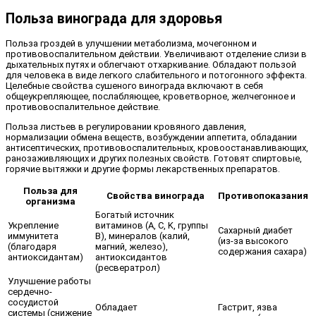
Польза винограда для здоровья
Польза гроздей в улучшении метаболизма, мочегонном и
противовоспалительном действии. Увеличивают отделение слизи в
дыхательных путях и облегчают отхаркивание. Обладают пользой
для человека в виде легкого слабительного и потогонного эффекта.
Целебные свойства сушеного винограда включают в себя
общеукрепляющее, послабляющее, кроветворное, желчегонное и
противовоспалительное действие.
Польза листьев в регулировании кровяного давления,
нормализации обмена веществ, возбуждении аппетита, обладании
антисептических, противовоспалительных, кровоостанавливающих,
ранозаживляющих и других полезных свойств. Готовят спиртовые,
горячие вытяжки и другие формы лекарственных препаратов.
Польза для
Свойства винограда
Противопоказания
организма
Богатый источник
Укрепление
витаминов (A, C, K, группы
Сахарный диабет
иммунитета
B), минералов (калий,
(из-за высокого
(благодаря
магний, железо),
содержания сахара)
антиоксидантам)
антиоксидантов
(ресвератрол)
Улучшение работы
сердечно-
сосудистой
Обладает
Гастрит, язва
системы (снижение