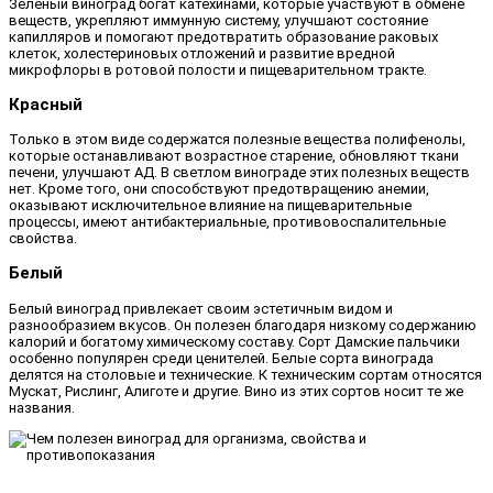
Зеленый виноград богат катехинами, которые участвуют в обмене
веществ, укрепляют иммунную систему, улучшают состояние
капилляров и помогают предотвратить образование раковых
клеток, холестериновых отложений и развитие вредной
микрофлоры в ротовой полости и пищеварительном тракте.
Красный
Только в этом виде содержатся полезные вещества полифенолы,
которые останавливают возрастное старение, обновляют ткани
печени, улучшают АД. В светлом винограде этих полезных веществ
нет. Кроме того, они способствуют предотвращению анемии,
оказывают исключительное влияние на пищеварительные
процессы, имеют антибактериальные, противовоспалительные
свойства.
Белый
Белый виноград привлекает своим эстетичным видом и
разнообразием вкусов. Он полезен благодаря низкому содержанию
калорий и богатому химическому составу. Сорт Дамские пальчики
особенно популярен среди ценителей. Белые сорта винограда
делятся на столовые и технические. К техническим сортам относятся
Мускат, Рислинг, Алиготе и другие. Вино из этих сортов носит те же
названия.