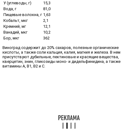
У (углеводы, г)
15,3
Вода, г
81,0
Пищевые волокна, г
1,63
Кобальт, мкг
2,1
Кремний, мг
12,1
Ванадий, мкг
10,2
Бор, мкг
362
Виноград содержит до 20% сахаров, полезные органические
кислоты, а также соли кальция, калия, магния и железа. В нем
присутствуют дубильные, пектиновые и красящие вещества,
кверцетин, энин, гликозиды моно- и дидельфинидина, а также
витамины A, B1, B2 и C.