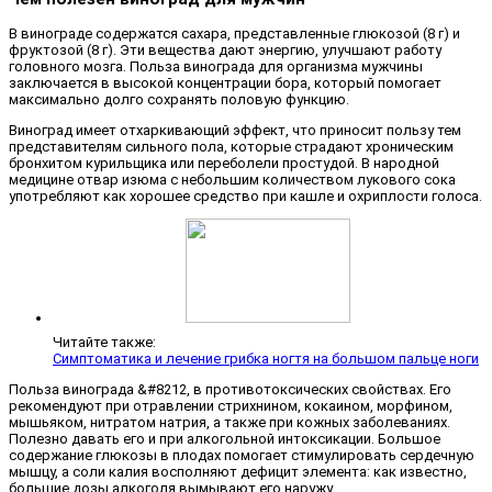
В винограде содержатся сахара, представленные глюкозой (8 г) и
фруктозой (8 г). Эти вещества дают энергию, улучшают работу
головного мозга. Польза винограда для организма мужчины
заключается в высокой концентрации бора, который помогает
максимально долго сохранять половую функцию.
Виноград имеет отхаркивающий эффект, что приносит пользу тем
представителям сильного пола, которые страдают хроническим
бронхитом курильщика или переболели простудой. В народной
медицине отвар изюма с небольшим количеством лукового сока
употребляют как хорошее средство при кашле и охриплости голоса.
Читайте также:
Симптоматика и лечение грибка ногтя на большом пальце ноги
Польза винограда &#8212, в противотоксических свойствах. Его
рекомендуют при отравлении стрихнином, кокаином, морфином,
мышьяком, нитратом натрия, а также при кожных заболеваниях.
Полезно давать его и при алкогольной интоксикации. Большое
содержание глюкозы в плодах помогает стимулировать сердечную
мышцу, а соли калия восполняют дефицит элемента: как известно,
большие дозы алкоголя вымывают его наружу.