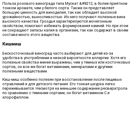
Польза розового винограда типа Мускат &#8212, в более приятном
тонком аромате, чем у белого сорта. Также он представляет
большую ценность для виноделия, так как обладает высокой
урожайностью, выносливостью. Из него получают полезные вина
высокого качества. Гроздья характеризуются мочегонным
свойством, помогают избежать формирования камней. Но при этом
не сокращают запасы калия в организме, так как содержат в своем
составе много этого вещества.
Кишмиш
Бескосточковый виноград часто выбирают для детей из-за
удобства в употреблении и низкой вероятности аллергии. Хотя его
полезные свойства менее выражены, чем у темных или косточковых
сортов, он все же богат витаминами, минералами и другими
полезными веществами.
Киш-миш особенно полезен при восстановлении после пищевых
отравлений и для детского питания. Его тонкая шкурка легко
пережевывается. Несмотря на меньшее содержание ресвератрола
по сравнению с темными сортами, он богат витамином С и
хлорофиллом.