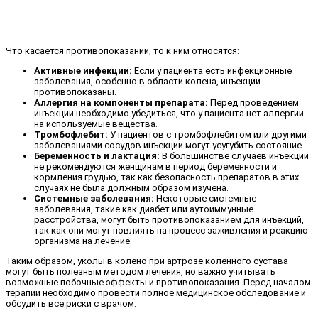
Что касается противопоказаний, то к ним относятся:
Активные инфекции:
Если у пациента есть инфекционные
заболевания, особенно в области колена, инъекции
противопоказаны.
Аллергия на компоненты препарата:
Перед проведением
инъекции необходимо убедиться, что у пациента нет аллергии
на используемые вещества.
Тромбофлебит:
У пациентов с тромбофлебитом или другими
заболеваниями сосудов инъекции могут усугубить состояние.
Беременность и лактация:
В большинстве случаев инъекции
не рекомендуются женщинам в период беременности и
кормления грудью, так как безопасность препаратов в этих
случаях не была должным образом изучена.
Системные заболевания:
Некоторые системные
заболевания, такие как диабет или аутоиммунные
расстройства, могут быть противопоказанием для инъекций,
так как они могут повлиять на процесс заживления и реакцию
организма на лечение.
Таким образом, уколы в колено при артрозе коленного сустава
могут быть полезным методом лечения, но важно учитывать
возможные побочные эффекты и противопоказания. Перед началом
терапии необходимо провести полное медицинское обследование и
обсудить все риски с врачом.