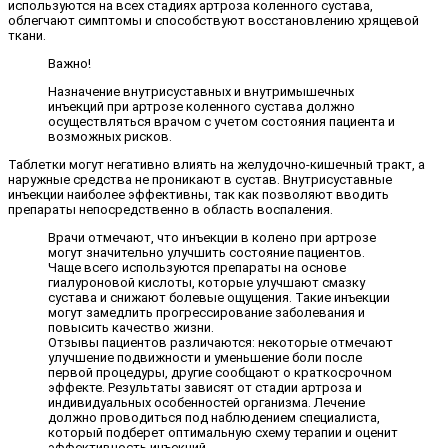
используются на всех стадиях артроза коленного сустава,
облегчают симптомы и способствуют восстановлению хрящевой
ткани.
Важно!
Назначение внутрисуставных и внутримышечных
инъекций при артрозе коленного сустава должно
осуществляться врачом с учетом состояния пациента и
возможных рисков.
Таблетки могут негативно влиять на желудочно-кишечный тракт, а
наружные средства не проникают в сустав. Внутрисуставные
инъекции наиболее эффективны, так как позволяют вводить
препараты непосредственно в область воспаления.
Врачи отмечают, что инъекции в колено при артрозе
могут значительно улучшить состояние пациентов.
Чаще всего используются препараты на основе
гиалуроновой кислоты, которые улучшают смазку
сустава и снижают болевые ощущения. Такие инъекции
могут замедлить прогрессирование заболевания и
повысить качество жизни.
Отзывы пациентов различаются: некоторые отмечают
улучшение подвижности и уменьшение боли после
первой процедуры, другие сообщают о краткосрочном
эффекте. Результаты зависят от стадии артроза и
индивидуальных особенностей организма. Лечение
должно проводиться под наблюдением специалиста,
который подберет оптимальную схему терапии и оценит
эффективность инъекций.