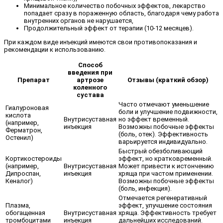
Минимальное количество побочных эффектов, лекарство
попадает сразу в пораженную область, благодаря чему работа
внутренних органов не нарушается,
Продолжительный эффект от терапии (10-12 месяцев).
При каждом виде инъекций имеются свои противопоказания и
рекомендации к использованию.
Способ
введения при
Препарат
артрозе
Отзывы (краткий обзор)
коленного
сустава
Часто отмечают уменьшение
Гиалуроновая
боли и улучшение подвижности,
кислота
Внутрисуставная
но эффект временный.
(например,
инъекция
Возможны побочные эффекты
Ферматрон,
(боль, отек). Эффективность
Остенил)
варьируется индивидуально.
Быстрый обезболивающий
Кортикостероиды
эффект, но кратковременный.
(например,
Внутрисуставная
Может привести к истончению
Дипроспан,
инъекция
хряща при частом применении.
Кеналог)
Возможны побочные эффекты
(боль, инфекция).
Отмечается регенеративный
Плазма,
эффект, улучшение состояния
обогащенная
Внутрисуставная
хряща. Эффективность требует
тромбоцитами
инъекция
дальнейших исследований.