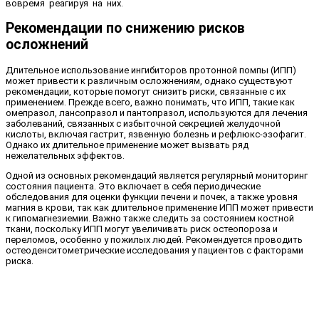
вовремя реагируя на них.
Рекомендации по снижению рисков
осложнений
Длительное использование ингибиторов протонной помпы (ИПП)
может привести к различным осложнениям, однако существуют
рекомендации, которые помогут снизить риски, связанные с их
применением. Прежде всего, важно понимать, что ИПП, такие как
омепразол, лансопразол и пантопразол, используются для лечения
заболеваний, связанных с избыточной секрецией желудочной
кислоты, включая гастрит, язвенную болезнь и рефлюкс-эзофагит.
Однако их длительное применение может вызвать ряд
нежелательных эффектов.
Одной из основных рекомендаций является регулярный мониторинг
состояния пациента. Это включает в себя периодические
обследования для оценки функции печени и почек, а также уровня
магния в крови, так как длительное применение ИПП может привести
к гипомагнезиемии. Важно также следить за состоянием костной
ткани, поскольку ИПП могут увеличивать риск остеопороза и
переломов, особенно у пожилых людей. Рекомендуется проводить
остеоденситометрические исследования у пациентов с факторами
риска.