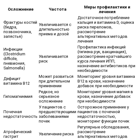
Меры профилактики и
Осложнение
Частота
лечения
Достаточное потребление
Фрактуры костей
кальция и витамина D, оценка
Увеличивается с
(бедра,
риска переломов,
длительностью
позвоночника,
рассмотрение
приема и дозой
запястья)
альтернативных методов
лечения
Профилактика инфекций
Инфекции
(гигиена рук, вакцинация),
(Clostridium
Увеличивается
рассмотрение кратчайшего
difficile,
риск
курса лечения ИПП,
пневмония,
назначение антибиотиков при
Salmonella)
необходимости
Может развиться
Мониторинг уровня витамина
Дефицит
при длительном
В12 в крови, назначение
витамина В12
применении
добавок при необходимости
Редкое, но
Мониторинг уровня магния в
Гипомагниемия
серьезное
крови, назначение добавок
осложнение
при необходимости
У пациентов с
Осторожное применение у
Почечная
предшествующими
пациентов с почечной
недостаточность
заболеваниями
недостаточностью,
почек
мониторинг функции почек
Регулярные обследования,
Атрофический
рассмотрение
Увеличение риска
гастрит
альтернативных методов