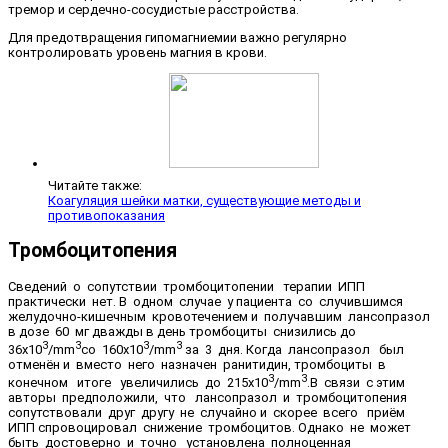
тремор и сердечно-сосудистые расстройства.
Для предотвращения гипомагниемии важно регулярно
контролировать уровень магния в крови.
Читайте также:
Коагуляция шейки матки, существующие методы и
противопоказания
Тромбоцитопения
Сведений о сопутствии тромбоцитопении терапии ИПП
практически нет. В одном случае у пациента со случившимся
желудочно-кишечным кровотечением и получавшим лансопразол
в дозе 60 мг дважды в день тромбоциты снизились до
3
3
3
3
36х10
/mm
со 160х10
/mm
за 3 дня. Когда лансопразол был
отменён и вместо него назначен ранитидин, тромбоциты в
3
3
конечном итоге увеличились до 215х10
/mm
.
В связи с этим
авторы предположили, что лансопразол и тромбоцитопения
сопутствовали друг другу не случайно и скорее всего приём
ИПП спровоцировал снижение тромбоцитов. Однако не может
быть достоверно и точно установлена полноценная