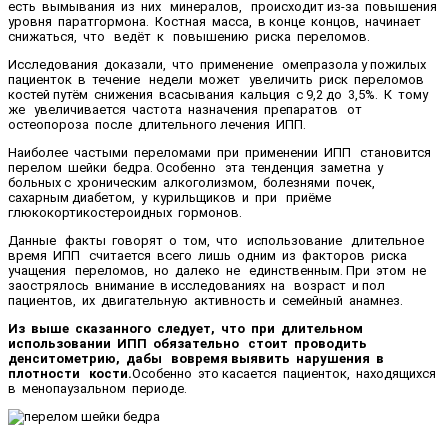
есть вымывания из них минералов, происходит из-за повышения
уровня паратгормона. Костная масса, в конце концов, начинает
снижаться, что ведёт к повышению риска переломов.
Исследования доказали, что применение омепразола у пожилых
пациенток в течение недели может увеличить риск переломов
костей путём снижения всасывания кальция с 9,2 до 3,5%. К тому
же увеличивается частота назначения препаратов от
остеопороза после длительного лечения ИПП.
Наиболее частыми переломами при применении ИПП становится
перелом шейки бедра. Особенно эта тенденция заметна у
больных с хроническим алкоголизмом, болезнями почек,
сахарным диабетом, у курильщиков и при приёме
глюкокортикостероидных гормонов.
Данные факты говорят о том, что использование длительное
время ИПП считается всего лишь одним из факторов риска
учащения переломов, но далеко не единственным. При этом не
заострялось внимание в исследованиях на возраст и пол
пациентов, их двигательную активность и семейный анамнез.
Из выше сказанного следует, что при длительном
использовании ИПП обязательно стоит проводить
денситометрию, дабы вовремя выявить нарушения в
плотности кости.
Особенно это касается пациенток, находящихся
в менопаузальном периоде.