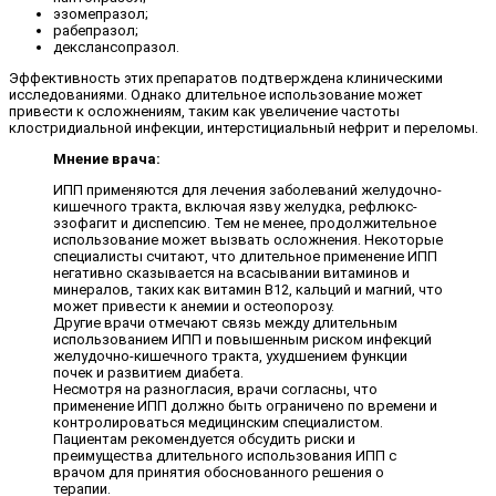
эзомепразол;
рабепразол;
декслансопразол.
Эффективность этих препаратов подтверждена клиническими
исследованиями. Однако длительное использование может
привести к осложнениям, таким как увеличение частоты
клостридиальной инфекции, интерстициальный нефрит и переломы.
Мнение врача:
ИПП применяются для лечения заболеваний желудочно-
кишечного тракта, включая язву желудка, рефлюкс-
эзофагит и диспепсию. Тем не менее, продолжительное
использование может вызвать осложнения. Некоторые
специалисты считают, что длительное применение ИПП
негативно сказывается на всасывании витаминов и
минералов, таких как витамин В12, кальций и магний, что
может привести к анемии и остеопорозу.
Другие врачи отмечают связь между длительным
использованием ИПП и повышенным риском инфекций
желудочно-кишечного тракта, ухудшением функции
почек и развитием диабета.
Несмотря на разногласия, врачи согласны, что
применение ИПП должно быть ограничено по времени и
контролироваться медицинским специалистом.
Пациентам рекомендуется обсудить риски и
преимущества длительного использования ИПП с
врачом для принятия обоснованного решения о
терапии.