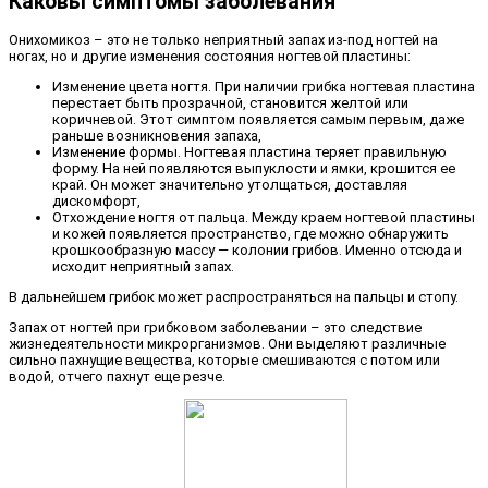
Каковы симптомы заболевания
Онихомикоз – это не только неприятный запах из-под ногтей на
ногах, но и другие изменения состояния ногтевой пластины:
Изменение цвета ногтя. При наличии грибка ногтевая пластина
перестает быть прозрачной, становится желтой или
коричневой. Этот симптом появляется самым первым, даже
раньше возникновения запаха,
Изменение формы. Ногтевая пластина теряет правильную
форму. На ней появляются выпуклости и ямки, крошится ее
край. Он может значительно утолщаться, доставляя
дискомфорт,
Отхождение ногтя от пальца. Между краем ногтевой пластины
и кожей появляется пространство, где можно обнаружить
крошкообразную массу — колонии грибов. Именно отсюда и
исходит неприятный запах.
В дальнейшем грибок может распространяться на пальцы и стопу.
Запах от ногтей при грибковом заболевании – это следствие
жизнедеятельности микрорганизмов. Они выделяют различные
сильно пахнущие вещества, которые смешиваются с потом или
водой, отчего пахнут еще резче.