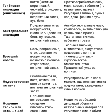
ногтя (желтый,
Противогрибковые лаки,
Грибковая
коричневый,
мази, кремы, таблетки (по
инфекция
черный), утолщение,
назначению врача).
(онихомикоз)
крошение,
Регулярная гигиена, сушка
неприятный запах,
ног, дезинфекция обуви.
зуд, боль.
Покраснение, отек
Антибактериальные мази,
вокруг ногтя,
компрессы, антибиотики (по
Бактериальная
гнойные выделения,
назначению врача).
инфекция
боль, пульсация,
Тщательная гигиена,
неприятный запах.
избегание травм.
Теплые ванночки,
Боль, покраснение,
антисептики, аккуратное
отек, воспаление
подрезание ногтя, в
Вросший
вокруг ногтя,
тяжелых случаях –
ноготь
возможно гнойное
хирургическое
отделяемое,
вмешательство.
неприятный запах.
Правильный уход за
ногтями.
Скопление грязи,
Регулярное мытье ног с
пота, отмерших
Недостаточная
мылом, тщательная чистка
клеток кожи под
гигиена
под ногтями, ежедневная
ногтями, неприятный
смена носков.
запах.
Повышенное
потоотделение,
Ношение свободной,
Ношение
создание
дышащей обуви из
тесной или
благоприятной
натуральных материалов.
недышащей
среды для
Регулярная смена обуви,