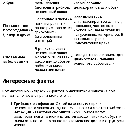
обуви
размножения
использование
бактерий и грибков,
дезодорантов для обуви.
неприятный запах.
Использование
Постоянно влажные
антиперспирантов для ног,
ноги, неприятный
Повышенное
присыпок, частая смена
запах, риск развития
потоотделение
носков, ношение обуви из
грибковых и
(гипергидроз)
натуральных материалов. В
бактериальных
тяжелых случаях –
инфекций.
консультация врача.
В редких случаях
неприятный запах
Консультация с врачом для
Системные
может быть связан с
диагностики и лечения
заболевания
сахарным диабетом,
основного заболевания.
заболеваниями
печени или почек.
Интересные факты
Вот несколько интересных фактов о неприятном запахе из под
ногтей на ногах, его причинах и лечении:
Грибковые инфекции
: Одной из основных причин
неприятного запаха из под ногтей на ногах является грибковая
инфекция, известная как онихомикоз. Грибки могут
размножаться в теплой и влажной среде, такой как обувь, и
вызывать не только запах, но и изменение цвета и структуры
ногтей.