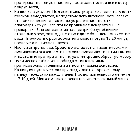
протирают ногтевую пластину, пространство под ней и кожу
вокруг ногтя,
Ванночка с уксусом. Под действием уксуса жизнедеятельность
грибков замедляется, вследствие чего интенсивность запаха
становится меньше. Также уксус размягчает ноготь,
благодаря чему в него лучше проникают лекарственные
препараты. Для совершения процедуры берут обычный
столовый уксус, разводят его во вдвое большем количестве
воды. В емкость с раствором погружают ногу на 15-20 минут,
после чего вытирают насухо,
Настойка прополиса. Средство обладает антисептическим и
смягчающим эффектом. В настойке смачивают ватный тампон
и тщательно протирают ногти, удаляя крошкообразную массу,
Лук и чеснок. Оба овоща обладают интенсивным
противовоспалительным и антисептическим действием.
Кашицу из лука и чеснока прикладывают к пораженному
пальцу, чередуя их каждый день. Продолжительность лечения
– 7-10 дней. Минусом такого рецепта является сильный запах.