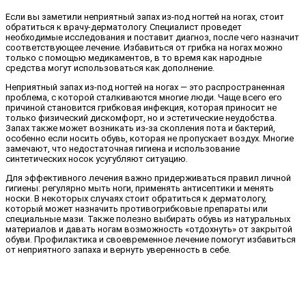
Если вы заметили неприятный запах из-под ногтей на ногах, стоит
обратиться к врачу-дерматологу. Специалист проведет
необходимые исследования и поставит диагноз, после чего назначит
соответствующее лечение. Избавиться от грибка на ногах можно
только с помощью медикаментов, в то время как народные
средства могут использоваться как дополнение.
Неприятный запах из-под ногтей на ногах — это распространенная
проблема, с которой сталкиваются многие люди. Чаще всего его
причиной становится грибковая инфекция, которая приносит не
только физический дискомфорт, но и эстетические неудобства.
Запах также может возникать из-за скопления пота и бактерий,
особенно если носить обувь, которая не пропускает воздух. Многие
замечают, что недостаточная гигиена и использование
синтетических носок усугубляют ситуацию.
Для эффективного лечения важно придерживаться правил личной
гигиены: регулярно мыть ноги, применять антисептики и менять
носки. В некоторых случаях стоит обратиться к дерматологу,
который может назначить противогрибковые препараты или
специальные мази. Также полезно выбирать обувь из натуральных
материалов и давать ногам возможность «отдохнуть» от закрытой
обуви. Профилактика и своевременное лечение помогут избавиться
от неприятного запаха и вернуть уверенность в себе.