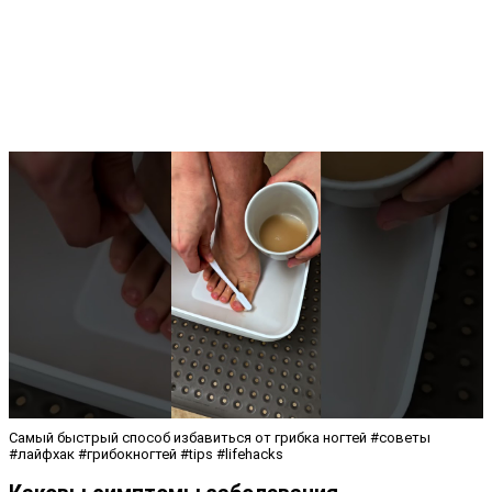
Самый быстрый способ избавиться от грибка ногтей #советы
#лайфхак #грибокногтей #tips #lifehacks