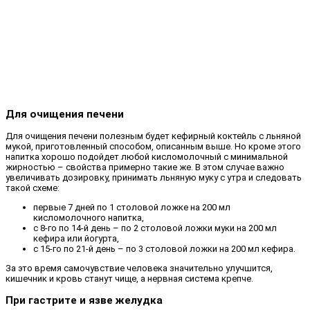
Для очищения печени
Для очищения печени полезным будет кефирный коктейль с льняной
мукой, приготовленный способом, описанным выше. Но кроме этого
напитка хорошо подойдет любой кисломолочный с минимальной
жирностью – свойства примерно такие же. В этом случае важно
увеличивать дозировку, принимать льняную муку с утра и следовать
такой схеме:
первые 7 дней по 1 столовой ложке на 200 мл
кисломолочного напитка,
с 8-го по 14-й день – по 2 столовой ложки муки на 200 мл
кефира или йогурта,
с 15-го по 21-й день – по 3 столовой ложки на 200 мл кефира.
За это время самочувствие человека значительно улучшится,
кишечник и кровь станут чище, а нервная система крепче.
При гастрите и язве желудка