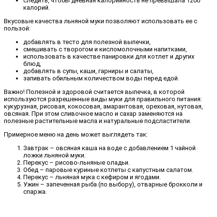
следить, чтобы дневная калорийность не превышала 1200
калорий.
Вкусовые качества льняной муки позволяют использовать ее с
пользой:
добавлять в тесто для полезной выпечки,
смешивать с творогом и кисломолочными напитками,
использовать в качестве панировки для котлет и других
блюд,
добавлять в супы, каши, гарниры и салаты,
запивать обильным количеством воды перед едой.
Важно! Полезной и здоровой считается выпечка, в которой
используются разрешенные виды муки для правильного питания:
кукурузная, рисовая, кокосовая, амарантовая, ореховая, нутовая,
овсяная. При этом сливочное масло и сахар заменяются на
полезные растительные масла и натуральные подсластители.
Примерное меню на день может выглядеть так:
Завтрак – овсяная каша на воде с добавлением 1 чайной
ложки льняной муки.
Перекус – рисово-льняные оладьи.
Обед – паровые куриные котлеты с капустным салатом.
Перекус – льняная мука с кефиром и ягодами.
Ужин – запеченная рыба (по выбору), отварные брокколи и
спаржа.