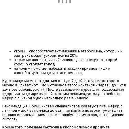
утром – способствует активизации метаболизма, который к
завтраку может ускориться на 20%,
в течение дня – отличный вариант для перекуса, который
хорошо утоляет голод,
на ночь – помогает избежать поздних приемов пищи и
способствует очищению во время сна.
Курс очищения может длиться от 1 до 7 дней, в течение которого
можно выпивать от 1 до 3 стаканов этого коктейля и терять до 1 кг в
день без особых усилий. После завершения курса для поддержания
здоровья пищеварительной системы рекомендуется употреблять
кефир с льняной мукой несколько раз в неделю.
Рекомендация! Большинство специалистов советуют пить кефир с
льняной мукой за полчаса до еды, так как это позволит уменьшить
порцию во время приема пищи – разбухшая мука создаст ощущение
сытости.
Кроме того, полезные бактерии в кисломолочном продукте