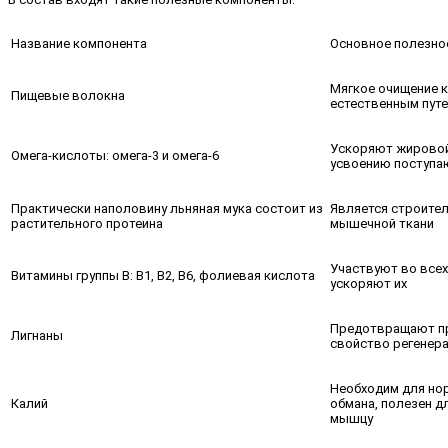
Название компонента
Основное полезно
Мягкое очищение 
Пищевые волокна
естественным пут
Ускоряют жировой
Омега-кислоты: омега-3 и омега-6
усвоению поступа
Практически наполовину льняная мука состоит из
Является строите
растительного протеина
мышечной ткани
Участвуют во всех
Витамины группы В: В1, В2, В6, фолиевая кислота
ускоряют их
Предотвращают пр
Лигнаны
свойство регенера
Необходим для но
Калий
обмана, полезен д
мышцу