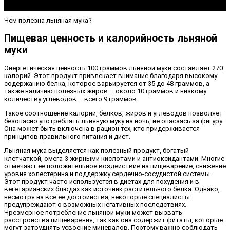
Чем полезна льняная мука?
Пищевая ценность и калорийность льняной
муки
Энергетическая ценность 100 граммов льняной муки составляет 270
калорий. Этот продукт привлекает внимание благодаря высокому
содержанию белка, которое варьируется от 35 до 48 граммов, а
также наличию полезных жиров – около 10 граммов и низкому
количеству углеводов – всего 9 граммов.
Такое соотношение калорий, белков, жиров и углеводов позволяет
безопасно употреблять льняную муку на ночь, не опасаясь за фигуру.
Она может быть включена в рацион тех, кто придерживается
принципов правильного питания и диет.
Льняная мука выделяется как полезный продукт, богатый
клетчаткой, омега-3 жирными кислотами и антиоксидантами. Многие
отмечают её положительное воздействие на пищеварение, снижение
уровня холестерина и поддержку сердечно-сосудистой системы.
Этот продукт часто используется в диетах для похудения и в
вегетарианских блюдах как источник растительного белка. Однако,
несмотря на все её достоинства, некоторые специалисты
предупреждают о возможных негативных последствиях.
Чрезмерное потребление льняной муки может вызвать
расстройства пищеварения, так как она содержит фитаты, которые
могут затруднять усвоение минералов. Поэтому важно соблюдать