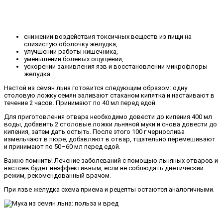
снижении воздействия токсичных веществ из пищи на
слизистую оболочку желудка,
улучшении работы кишечника,
уменьшении болевых ощущений,
ускорении заживления язв и восстановлении микрофлоры
желудка.
Настой из семян льна готовится следующим образом: одну
столовую ложку семян заливают стаканом кипятка и настаивают в
течение 2 часов. Принимают по 40 мл перед едой.
Для приготовления отвара необходимо довести до кипения 400 мл
воды, добавить 2 столовые ложки льняной муки и снова довести до
кипения, затем дать остыть. После этого 100 г чернослива
измельчают в пюре, добавляют в отвар, тщательно перемешивают
и принимают по 50–60 мл перед едой.
Важно помнить! Лечение заболеваний с помощью льняных отваров и
настоев будет неэффективным, если не соблюдать диетический
режим, рекомендованный врачом.
При язве желудка схема приема и рецепты остаются аналогичными.