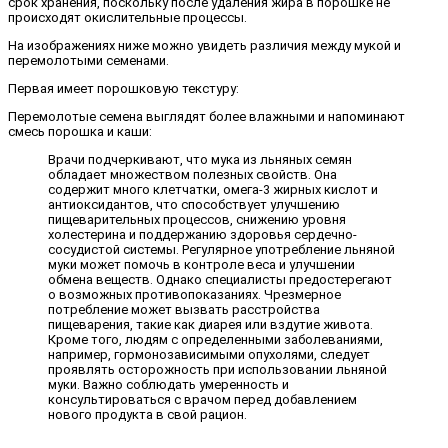
срок хранения, поскольку после удаления жира в порошке не
происходят окислительные процессы.
На изображениях ниже можно увидеть различия между мукой и
перемолотыми семенами.
Первая имеет порошковую текстуру:
Перемолотые семена выглядят более влажными и напоминают
смесь порошка и каши:
Врачи подчеркивают, что мука из льняных семян
обладает множеством полезных свойств. Она
содержит много клетчатки, омега-3 жирных кислот и
антиоксидантов, что способствует улучшению
пищеварительных процессов, снижению уровня
холестерина и поддержанию здоровья сердечно-
сосудистой системы. Регулярное употребление льняной
муки может помочь в контроле веса и улучшении
обмена веществ. Однако специалисты предостерегают
о возможных противопоказаниях. Чрезмерное
потребление может вызвать расстройства
пищеварения, такие как диарея или вздутие живота.
Кроме того, людям с определенными заболеваниями,
например, гормонозависимыми опухолями, следует
проявлять осторожность при использовании льняной
муки. Важно соблюдать умеренность и
консультироваться с врачом перед добавлением
нового продукта в свой рацион.