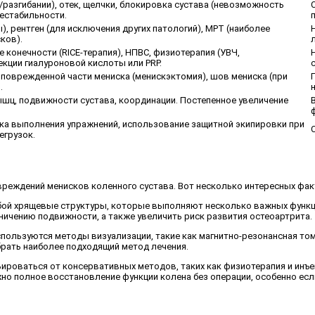
и/разгибании), отек, щелчки, блокировка сустава (невозможность
нестабильности.
), рентген (для исключения других патологий), МРТ (наиболее
ков).
конечности (RICE-терапия), НПВС, физиотерапия (УВЧ,
екции гиалуроновой кислоты или PRP.
 поврежденной части мениска (менискэктомия), шов мениска (при
.
шц, подвижности сустава, координации. Постепенное увеличение
ика выполнения упражнений, использование защитной экипировки при
егрузок.
реждений менисков коленного сустава. Вот несколько интересных факт
бой хрящевые структуры, которые выполняют несколько важных функц
ничению подвижности, а также увеличить риск развития остеоартрита.
используются методы визуализации, такие как магнитно-резонансная то
ыбрать наиболее подходящий метод лечения.
ьироваться от консервативных методов, таких как физиотерапия и инъе
жно полное восстановление функции колена без операции, особенно ес