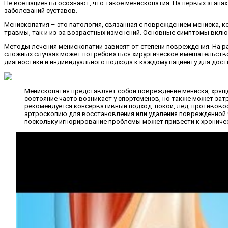
Не все пациенты осознают, что такое менископатия. На первых этап
заболеваний суставов.
Менископатия – это патология, связанная с повреждением мениска, 
травмы, так и из-за возрастных изменений. Основные симптомы вклю
Методы лечения менископатии зависят от степени повреждения. На р
сложных случаях может потребоваться хирургическое вмешательство
диагностики и индивидуального подхода к каждому пациенту для дос
Менископатия представляет собой повреждение мениска, хряще
состояние часто возникает у спортсменов, но также может зат
рекомендуется консервативный подход: покой, лед, противово
артроскопию для восстановления или удаления поврежденной ч
поскольку игнорирование проблемы может привести к хроничес