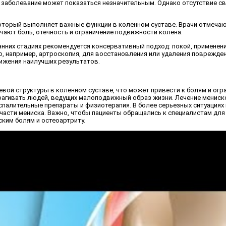
ах заболевание может показаться незначительным. Однако отсутствие с
который выполняет важные функции в коленном суставе. Врачи отмечают
чают боль, отечность и ограничение подвижности колена.
анних стадиях рекомендуется консервативный подход: покой, применен
, например, артроскопия, для восстановления или удаления поврежден
тижения наилучших результатов.
вой структуры в коленном суставе, что может привести к болям и ог
рагивать людей, ведущих малоподвижный образ жизни. Лечение мениско
спалительные препараты и физиотерапия. В более серьезных ситуация
асти мениска. Важно, чтобы пациенты обращались к специалистам для 
ким болям и остеоартриту.