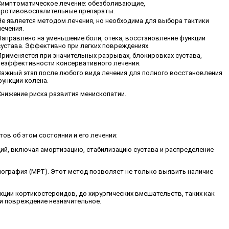
Симптоматическое лечение: обезболивающие,
противовоспалительные препараты.
Не является методом лечения, но необходима для выбора тактики
лечения.
Направлено на уменьшение боли, отека, восстановление функции
сустава. Эффективно при легких повреждениях.
Применяется при значительных разрывах, блокировках сустава,
неэффективности консервативного лечения.
Важный этап после любого вида лечения для полного восстановления
функции колена.
Снижение риска развития менископатии.
ов об этом состоянии и его лечении:
ий, включая амортизацию, стабилизацию сустава и распределение
мография (МРТ). Этот метод позволяет не только выявить наличие
кции кортикостероидов, до хирургических вмешательств, таких как
ли повреждение незначительное.