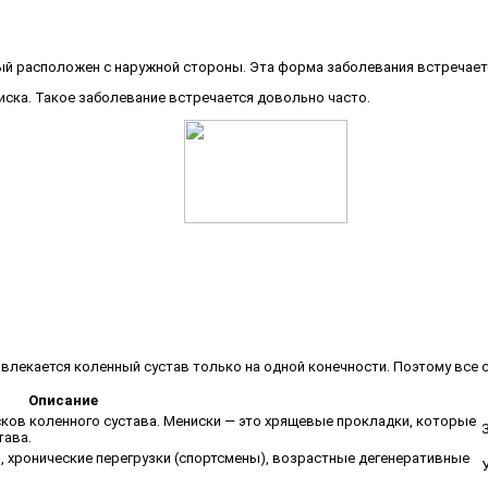
й расположен с наружной стороны. Эта форма заболевания встречаетс
ска. Такое заболевание встречается довольно часто.
овлекается коленный сустав только на одной конечности. Поэтому все
Описание
ков коленного сустава. Мениски — это хрящевые прокладки, которые
тава.
, хронические перегрузки (спортсмены), возрастные дегенеративные