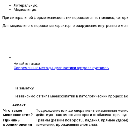
Литеральную,
Медиальную.
При литеральной форме менископатии поражается тот мениск, которы
Для медиального поражения характерно разрушение внутреннего мени
Читайте также:
Современные методы диагностики артроза суставов
На заметку!
Независимо от типа менископатии в патологический процесс в
Аспект
Что такое
Повреждение или дегенеративные изменения менис
менископатия?
действуют как амортизаторы и стабилизаторы сус
Причины
Травмы (резкие повороты, падения, прямые удары)
возникновения
изменения, врожденные аномалии.