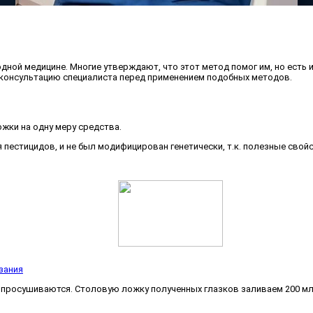
ой медицине. Многие утверждают, что этот метод помог им, но есть и
консультацию специалиста перед применением подобных методов.
жки на одну меру средства.
пестицидов, и не был модифицирован генетически, т.к. полезные свой
зания
просушиваются. Столовую ложку полученных глазков заливаем 200 мл 4