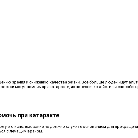
шению зрения и снижению качества жизни. Все больше людей ищут аль
ростки могут помочь при катаракте, их полезные свойства и способы п
омочь при катаракте
ому его использование не должно служить основанием для прекращени
ся с лечащим врачом.