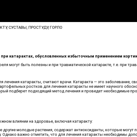
ТУ, СУСТАВЫ, ПРОСТУДУ, ГОРЛО
 при катарактах, обусловленных избыточным применением корти
еля могут быть полезны и при травматической катаракте, т.е. при трав
ечения катаракты, считают врачи. Катаракта — это заболевание, связ
артофельных ростков для лечения катаракты не имеет научного обосно
орый подберет подходящий метод лечения и проведет необходимые про
ожном влиянии на здоровье, включая катаракту:
гие другие молодые растения, содержат антиоксиданты, которые могут 
у. Однако важно отметить, что для лечения катаракты необходимы доп