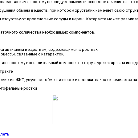
ледованиями, поэтому не следует заменять основное лечение на это 
рушения обмена веществ, при котором хрусталик изменяет свою структ
м отсутствуют кровеносные сосуды и нервы. Катаракта может развиват
статочного количества необходимых компонентов.
ки активным веществам, содержащимся в ростках;
оцессы, связанные с катарактой;
но, поэтому воспалительный компонент в структуре катаракты иногда
тракте.
аемых из ЖКТ, улучшает обмен веществ и положительно сказывается на 
олеть