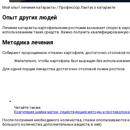
Мой опыт лечения катаракты / Профессор Лантух о катаракте
Опыт других людей
Лечение катаракты картофельными ростками вызывает споры в народн
использованием таких средств. Важно получить квалифицированную 
Методика лечения
Собирают пророщенные «глазки» картофеля, достаточно столовой ло
Желательно, чтобы картофель был выращен без использования 
Для одной порции лекарства достаточно столовой ложки ростков
Читайте также:
Коагуляция шейки матки, существующие методы и противопока
После получения необходимого количества, глазки ополаскиваются и 
большого количества дополнительных веществ в ней).