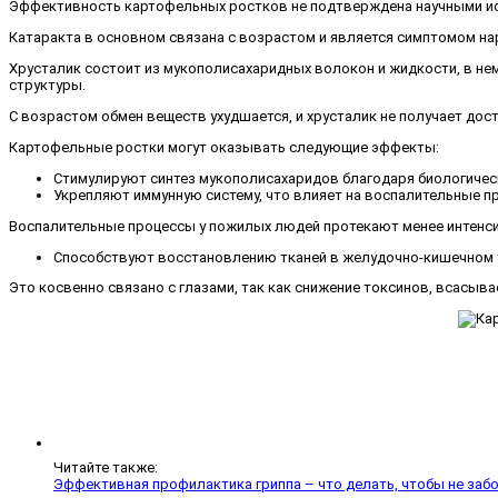
Эффективность картофельных ростков не подтверждена научными исс
Катаракта в основном связана с возрастом и является симптомом на
Хрусталик состоит из мукополисахаридных волокон и жидкости, в не
структуры.
С возрастом обмен веществ ухудшается, и хрусталик не получает до
Картофельные ростки могут оказывать следующие эффекты:
Стимулируют синтез мукополисахаридов благодаря биологичес
Укрепляют иммунную систему, что влияет на воспалительные пр
Воспалительные процессы у пожилых людей протекают менее интенсив
Способствуют восстановлению тканей в желудочно-кишечном 
Это косвенно связано с глазами, так как снижение токсинов, всасыв
Читайте также:
Эффективная профилактика гриппа – что делать, чтобы не заб