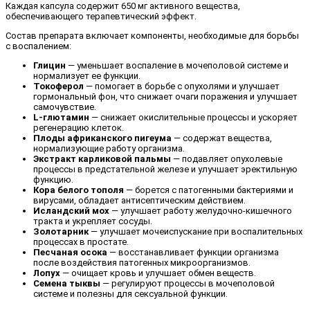
Каждая капсула содержит 650 мг активного вещества,
обеспечивающего терапевтический эффект.
Состав препарата включает компоненты, необходимые для борьбы
с воспалением:
Глицин
— уменьшает воспаление в мочеполовой системе и
нормализует ее функции.
Токоферол
— помогает в борьбе с опухолями и улучшает
гормональный фон, что снижает очаги поражения и улучшает
самочувствие.
L-глютамин
— снижает окислительные процессы и ускоряет
регенерацию клеток.
Плоды африканского пигеума
— содержат вещества,
нормализующие работу организма.
Экстракт карликовой пальмы
— подавляет опухолевые
процессы в предстательной железе и улучшает эректильную
функцию.
Кора белого тополя
— борется с патогенными бактериями и
вирусами, обладает антисептическим действием.
Исландский мох
— улучшает работу желудочно-кишечного
тракта и укрепляет сосуды.
Золотарник
— улучшает мочеиспускание при воспалительных
процессах в простате.
Песчаная осока
— восстанавливает функции организма
после воздействия патогенных микроорганизмов.
Лопух
— очищает кровь и улучшает обмен веществ.
Семена тыквы
— регулируют процессы в мочеполовой
системе и полезны для сексуальной функции.