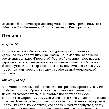
Заменить биологическую добавку можно такими средствами, как
«Милона-11», «Огоплекс», «Просталамин» и «Ликопрофит».
Отзывы
Андрей, 50 лет
Долгое время я избегал визитов к урологу, что привело к
хроническому простатиту. Врач назначил комплексное лечение и
рекомендовал курс «Простатой Форте». Примерно через неделю
терапии я заметил значительное улучшение. Симптомы болезни
быстро утихли. С тех пор я периодически принимаю эту добавку для
профилактики простатита и других заболеваний мочеполовой
системы.
Алексей, 41 год
Мой малоподвижный образ жизни стал причиной простатита. У меня
не было времени обратиться к специалисту, поэтому я решил
лечиться самостоятельно. Знакомые посоветовали курс
«Простатой Форте». К моему удивлению, эта добавка действительно
помогла. Боли исчезли, и мочеиспускание стало более комфортным.
Теперь, как только чувствую, что болезнь может вернуться, сразу
покупаю этот препарат. В ближайшее время планирую посетить