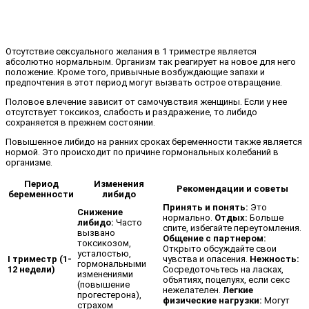
Отсутствие сексуального желания в 1 триместре является
абсолютно нормальным. Организм так реагирует на новое для него
положение. Кроме того, привычные возбуждающие запахи и
предпочтения в этот период могут вызвать острое отвращение.
Половое влечение зависит от самочувствия женщины. Если у нее
отсутствует токсикоз, слабость и раздражение, то либидо
сохраняется в прежнем состоянии.
Повышенное либидо на ранних сроках беременности также является
нормой. Это происходит по причине гормональных колебаний в
организме.
Период
Изменения
Рекомендации и советы
беременности
либидо
Принять и понять:
Это
Снижение
нормально.
Отдых:
Больше
либидо:
Часто
спите, избегайте переутомления.
вызвано
Общение с партнером:
токсикозом,
Открыто обсуждайте свои
усталостью,
I триместр (1-
чувства и опасения.
Нежность:
гормональными
12 недели)
Сосредоточьтесь на ласках,
изменениями
объятиях, поцелуях, если секс
(повышение
нежелателен.
Легкие
прогестерона),
физические нагрузки:
Могут
страхом