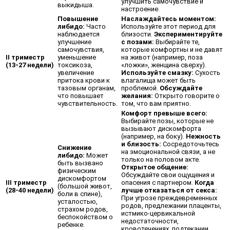
улучшить самочувствие и
выкидыша.
настроение.
Повышение
Наслаждайтесь моментом:
либидо:
Часто
Используйте этот период для
наблюдается
близости.
Экспериментируйте
улучшение
с позами:
Выбирайте те,
самочувствия,
которые комфортны и не давят
II триместр
уменьшение
на живот (например, поза
(13-27 недели)
токсикоза,
«ложки», женщина сверху).
увеличение
Используйте смазку:
Сухость
притока крови к
влагалища может быть
тазовым органам,
проблемой.
Обсуждайте
что повышает
желания:
Открыто говорите о
чувствительность.
том, что вам приятно.
Комфорт превыше всего:
Выбирайте позы, которые не
вызывают дискомфорта
(например, на боку).
Нежность
и близость:
Сосредоточьтесь
Снижение
на эмоциональной связи, а не
либидо:
Может
только на половом акте.
быть вызвано
Открытое общение:
физическим
Обсуждайте свои ощущения и
дискомфортом
III триместр
опасения с партнером.
Когда
(большой живот,
(28-40 недели)
лучше отказаться от секса:
боли в спине),
При угрозе преждевременных
усталостью,
родов, предлежании плаценты,
страхом родов,
истмико-цервикальной
беспокойством о
недостаточности,
ребенке.
кровотечениях, подтекании