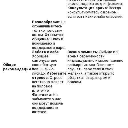
околоплодных вод, инфекциях.
Консультация врача:
Всегда
консультируйтесь с врачом,
если есть какие-либо опасения.
Разнообразие:
Не
ограничивайтесь
только половым
актом.
Открытое
общение:
Ключ к
пониманию и
поддержке в паре.
Забота о себе:
Важно помнить:
Либидо во
Хорошее
время беременности
самочувствие
индивидуально и может сильно
Общие
способствует
варьироваться. Главное –
рекомендации
повышению
слушать свое тело и свои
либидо.
Избегайте
желания, а также открыто
стресса:
Стресс
общаться с партнером и
негативно влияет
врачом.
на половое
влечение.
Фантазии:
Не
забывайте о них,
они могут помочь
поддерживать
интерес.