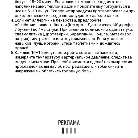
боку на 15–20 минут. Если пациент может передвигаться,
наполните ванну теплой водой и помогите ему погрузиться в
нее на 5–10 минут. Тепловые процедуры противопоказаны при
онкологических и сердечно-сосудистых заболеваниях.
Если нет аллергии на лекарства, предложите
обезболивающие таблетки (Кеторол, Диклофенак, Ибупрофен,
Ибуклин) по 1–2 штуки. При сильной боли можно сделать укол
спазмолитика (Дротаверин, Баралгин-М, Но-шпа, Метамизол
натрия) внутривенно или внутримышечно. Если у вас нет
навыков, лучше ограничьтесь таблетками и дождитесь
врачей.
Каждые 10–15 минут проверяйте состояние пациента,
измеряйте температуру и артериальное давление, следите за
выделением мочи. При необходимости сделайте компресс из
прохладной воды на лоб пострадавшего, чтобы снизить
напряжение и облегчить головную боль.