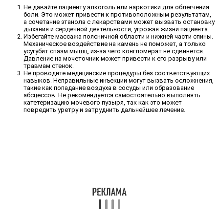
Не давайте пациенту алкоголь или наркотики для облегчения
боли. Это может привести к противоположным результатам,
а сочетание этанола с лекарствами может вызвать остановку
дыхания и сердечной деятельности, угрожая жизни пациента.
Избегайте массажа поясничной области и нижней части спины.
Механическое воздействие на камень не поможет, а только
усугубит спазм мышц, из-за чего конгломерат не сдвинется.
Давление на мочеточник может привести к его разрыву или
травмам стенок.
Не проводите медицинские процедуры без соответствующих
навыков. Неправильные инъекции могут вызвать осложнения,
такие как попадание воздуха в сосуды или образование
абсцессов. Не рекомендуется самостоятельно выполнять
катетеризацию мочевого пузыря, так как это может
повредить уретру и затруднить дальнейшее лечение.