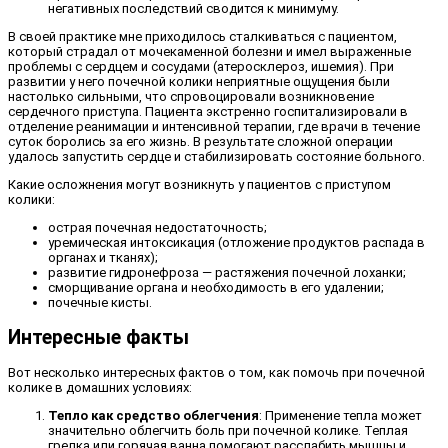
негативных последствий сводится к минимуму.
В своей практике мне приходилось сталкиваться с пациентом,
который страдал от мочекаменной болезни и имел выраженные
проблемы с сердцем и сосудами (атеросклероз, ишемия). При
развитии у него почечной колики неприятные ощущения были
настолько сильными, что спровоцировали возникновение
сердечного приступа. Пациента экстренно госпитализировали в
отделение реанимации и интенсивной терапии, где врачи в течение
суток боролись за его жизнь. В результате сложной операции
удалось запустить сердце и стабилизировать состояние больного.
Какие осложнения могут возникнуть у пациентов с приступом
колики:
острая почечная недостаточность;
уремическая интоксикация (отложение продуктов распада в
органах и тканях);
развитие гидронефроза — растяжения почечной лоханки;
сморщивание органа и необходимость в его удалении;
почечные кисты.
Интересные факты
Вот несколько интересных фактов о том, как помочь при почечной
колике в домашних условиях:
Тепло как средство облегчения
: Применение тепла может
значительно облегчить боль при почечной колике. Теплая
грелка или горячая ванна помогают расслабить мышцы и