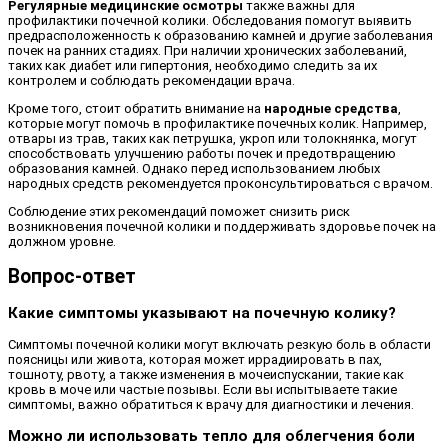
Регулярные медицинские осмотры
также важны для
профилактики почечной колики. Обследования помогут выявить
предрасположенность к образованию камней и другие заболевания
почек на ранних стадиях. При наличии хронических заболеваний,
таких как диабет или гипертония, необходимо следить за их
контролем и соблюдать рекомендации врача.
Кроме того, стоит обратить внимание на
народные средства
,
которые могут помочь в профилактике почечных колик. Например,
отвары из трав, таких как петрушка, укроп или толокнянка, могут
способствовать улучшению работы почек и предотвращению
образования камней. Однако перед использованием любых
народных средств рекомендуется проконсультироваться с врачом.
Соблюдение этих рекомендаций поможет снизить риск
возникновения почечной колики и поддерживать здоровье почек на
должном уровне.
Вопрос-ответ
Какие симптомы указывают на почечную колику?
Симптомы почечной колики могут включать резкую боль в области
поясницы или живота, которая может иррадиировать в пах,
тошноту, рвоту, а также изменения в мочеиспускании, такие как
кровь в моче или частые позывы. Если вы испытываете такие
симптомы, важно обратиться к врачу для диагностики и лечения.
Можно ли использовать тепло для облегчения боли