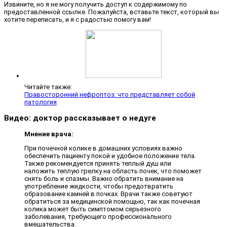
Извините, но я не могу получить доступ к содержимому по
предоставленной ссылке. Пожалуйста, вставьте текст, который вы
хотите переписать, и я с радостью помогу вам!
Читайте также:
Правосторонний нефроптоз: что представляет собой
патология
Видео: доктор рассказывает о недуге
Мнение врача:
При почечной колике в домашних условиях важно
обеспечить пациенту покой и удобное положение тела.
Также рекомендуется принять теплый душ или
наложить теплую грелку на область почек, что поможет
снять боль и спазмы. Важно обратить внимание на
употребление жидкости, чтобы предотвратить
образование камней в почках. Врачи также советуют
обратиться за медицинской помощью, так как почечная
колика может быть симптомом серьезного
заболевания, требующего профессионального
вмешательства.