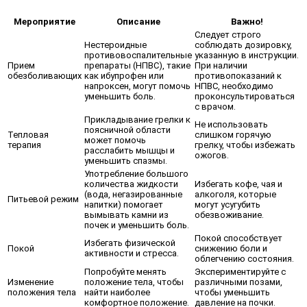
Мероприятие
Описание
Важно!
Следует строго
Нестероидные
соблюдать дозировку,
противовоспалительные
указанную в инструкции.
Прием
препараты (НПВС), такие
При наличии
обезболивающих
как ибупрофен или
противопоказаний к
напроксен, могут помочь
НПВС, необходимо
уменьшить боль.
проконсультироваться
с врачом.
Прикладывание грелки к
Не использовать
поясничной области
Тепловая
слишком горячую
может помочь
терапия
грелку, чтобы избежать
расслабить мышцы и
ожогов.
уменьшить спазмы.
Употребление большого
количества жидкости
Избегать кофе, чая и
(вода, негазированные
алкоголя, которые
Питьевой режим
напитки) помогает
могут усугубить
вымывать камни из
обезвоживание.
почек и уменьшить боль.
Покой способствует
Избегать физической
Покой
снижению боли и
активности и стресса.
облегчению состояния.
Попробуйте менять
Экспериментируйте с
Изменение
положение тела, чтобы
различными позами,
положения тела
найти наиболее
чтобы уменьшить
комфортное положение.
давление на почки.