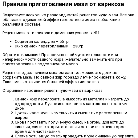
Правила приготовления мази от варикоза
Существует несколько разновидностей рецептов чудо-мази. Все они
обладают одинаковой эффективностью и имеют небольшие
различия в составе.
Рецепт мази от варикоза в домашних условиях №1:
Соцветия календулы – 55 гр,
Жир свиной перетопленный – 230гр.
Обратите внимание! При повышенной чувствительности или
непереносимости свиного жира, желательно заменить его при
приготовлении на подсолнечное масло.
Рецепт с подсолнечным маслом даст возможность дольше
сохранить мазь. Но свиной жир гораздо легче проникает в кожу.
Такая мазь отличается большей эффективностью.
Старинный народный рецепт чудо-мази от варикоза:
Свиной жир переложить в емкость из металла и нагреть до
однородности. Лучше использовать кастрюлю с толстым
дном,
Цветки календулы измельчить и смешать с растопленным
жиром,
Снова поставить полученную смесь на огонь, довести до
кипения, снять с открытого огня и оставить на некоторое
время для настаивания,
Слегка остывшую смесь процедить и уже очищенную перелить