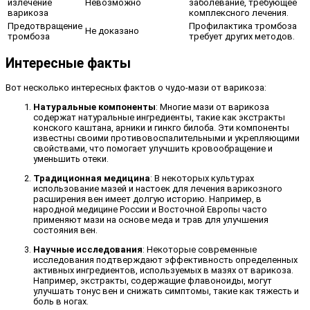
излечение
Невозможно
заболевание, требующее
варикоза
комплексного лечения.
Предотвращение
Профилактика тромбоза
Не доказано
тромбоза
требует других методов.
Интересные факты
Вот несколько интересных фактов о чудо-мази от варикоза:
Натуральные компоненты
: Многие мази от варикоза
содержат натуральные ингредиенты, такие как экстракты
конского каштана, арники и гинкго билоба. Эти компоненты
известны своими противовоспалительными и укрепляющими
свойствами, что помогает улучшить кровообращение и
уменьшить отеки.
Традиционная медицина
: В некоторых культурах
использование мазей и настоек для лечения варикозного
расширения вен имеет долгую историю. Например, в
народной медицине России и Восточной Европы часто
применяют мази на основе меда и трав для улучшения
состояния вен.
Научные исследования
: Некоторые современные
исследования подтверждают эффективность определенных
активных ингредиентов, используемых в мазях от варикоза.
Например, экстракты, содержащие флавоноиды, могут
улучшать тонус вен и снижать симптомы, такие как тяжесть и
боль в ногах.