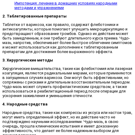
Импотенция: лечение в домашних условиях народными
методами и упражнениями
2. Таблетированные препараты
Таблетки от варикоза, как правило, содержат флеботоники и
антикоагулянты, которые помогают улучшить микроциркуляцию и
предотвращают образование тромбов. Однако их действие может
быть замедленным, и они требуют длительного курса приема. Чудо-
мазь, напротив, обеспечивает более быстрое облегчение симптомов
и может использоваться как дополнение к таблетированным
препаратам для достижения более выраженного эффекта.
3. Хирургические методы
Хирургические вмешательства, такие как флебэктомия или лазерная
коагуляция, являются радикальными мерами, которые применяются
в запущенных случаях варикоза. Они могут быть эффективными, но
сопряжены с рисками и длительным восстановительным периодом.
Чудо-мазь может служить профилактическим средством, а также
использоваться в реабилитационный период после операции для
ускорения заживления и уменьшения отечности.
4. Народные средства
Народные средства, такие как компрессы из уксуса или настои трав,
могут иметь определенный эффект, но их действие часто не
подтверждено научными исследованиями. Чудо-мазь, в свою
очередь, прошла клинические испытания и имеет доказанную
эффективность, что делает ее более надежным выбором для