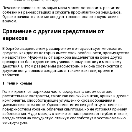
Лечение варикоза с помощью мази может остановить развитие
болезни на ранних стадиях и служить профилактикой рецидивов.
Однако начинать лечение следует только после консультации с
врачом.
Сравнение с другими средствами от
варикоза
В борьбе с варикозным расширением вен существует множество
средств, каждое из которых имеет свои особенности, преимущества
и недостатки. Чудо-мазь от варикоза выделяется на фоне других
препаратов благодаря своему уникальному составу и механизму
действия. В этом разделе мы рассмотрим, как она соотносится с
другими популярными средствами, такими как гели, кремы и
таблетки.
1. Гели и кремы
Гели и кремы от варикоза часто содержат в своем составе
растительные экстракты, такие как конский каштан, арника и другие
компоненты, способствующие улучшению кровообращения и
уменьшению отечности. Однако многие из них действуют лишь на
поверхностном уровне, облегчая симптомы, но не устраняя причину
заболевания. Чудо-мазь, в отличие от них, проникает глубже в ткани,
воздействуя на сосудистую стенку и способствуя восстановлению
ее структуры.