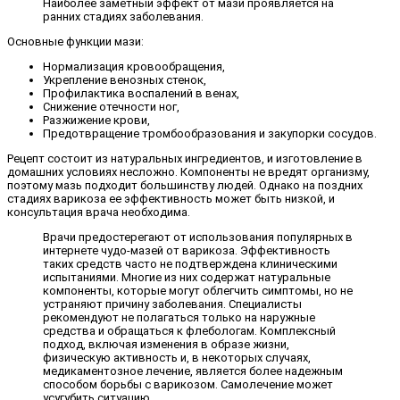
Наиболее заметный эффект от мази проявляется на
ранних стадиях заболевания.
Основные функции мази:
Нормализация кровообращения,
Укрепление венозных стенок,
Профилактика воспалений в венах,
Снижение отечности ног,
Разжижение крови,
Предотвращение тромбообразования и закупорки сосудов.
Рецепт состоит из натуральных ингредиентов, и изготовление в
домашних условиях несложно. Компоненты не вредят организму,
поэтому мазь подходит большинству людей. Однако на поздних
стадиях варикоза ее эффективность может быть низкой, и
консультация врача необходима.
Врачи предостерегают от использования популярных в
интернете чудо-мазей от варикоза. Эффективность
таких средств часто не подтверждена клиническими
испытаниями. Многие из них содержат натуральные
компоненты, которые могут облегчить симптомы, но не
устраняют причину заболевания. Специалисты
рекомендуют не полагаться только на наружные
средства и обращаться к флебологам. Комплексный
подход, включая изменения в образе жизни,
физическую активность и, в некоторых случаях,
медикаментозное лечение, является более надежным
способом борьбы с варикозом. Самолечение может
усугубить ситуацию.