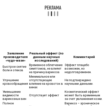
Заявление
Реальный эффект (по
производителя
данным научных
Комментарий
«чудо-мази»
исследований)
Временное облегчение
Эффект плацебо
Быстрое снятие
симптомов, не влияет
возможен, но
боли и отеков
на причину варикоза
недолговременен.
Минимальное или
Улучшение
отсутствующее
Не подтверждено
кровообращения
влияние на кровоток в
научными данными.
венах
Уменьшение
Косметический эффект
видимости
Отсутствует эффект
может быть временным
варикозных вен
за счет увлажнения кожи.
Полное
Варикоз – хроническое