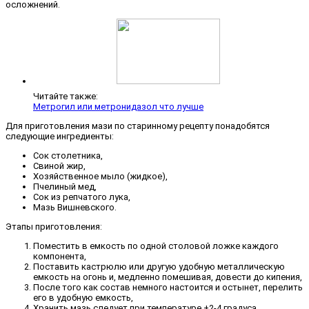
осложнений.
Читайте также:
Метрогил или метронидазол что лучше
Для приготовления мази по старинному рецепту понадобятся
следующие ингредиенты:
Сок столетника,
Свиной жир,
Хозяйственное мыло (жидкое),
Пчелиный мед,
Сок из репчатого лука,
Мазь Вишневского.
Этапы приготовления:
Поместить в емкость по одной столовой ложке каждого
компонента,
Поставить кастрюлю или другую удобную металлическую
емкость на огонь и, медленно помешивая, довести до кипения,
После того как состав немного настоится и остынет, перелить
его в удобную емкость,
Хранить мазь следует при температуре +2-4 градуса.