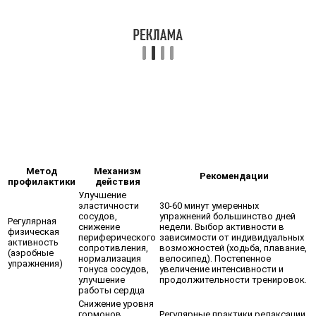
Метод
Механизм
Рекомендации
профилактики
действия
Улучшение
эластичности
30-60 минут умеренных
сосудов,
упражнений большинство дней
Регулярная
снижение
недели. Выбор активности в
физическая
периферического
зависимости от индивидуальных
активность
сопротивления,
возможностей (ходьба, плавание,
(аэробные
нормализация
велосипед). Постепенное
упражнения)
тонуса сосудов,
увеличение интенсивности и
улучшение
продолжительности тренировок.
работы сердца
Снижение уровня
гормонов
Регулярные практики релаксации