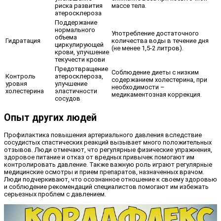
риска развития
массе тела.
атеросклероза
Поддержание
нормального
Употребление достаточного
объема
Гидратация
количества воды в течение дня
циркулирующей
(не менее 1,5-2 литров).
крови, улучшение
текучести крови
Предотвращение
Соблюдение диеты с низким
Контроль
атеросклероза,
содержанием холестерина, при
уровня
улучшение
необходимости –
холестерина
эластичности
медикаментозная коррекция.
сосудов
Опыт других людей
Профилактика повышения артериального давления вследствие
сосудистых спастических реакций вызывает много положительных
отзывов. Люди отмечают, что регулярные физические упражнения,
здоровое питание и отказ от вредных привычек помогают им
контролировать давление. Также важную роль играют регулярные
медицинские осмотры и прием препаратов, назначенных врачом.
Люди подчеркивают, что осознанное отношение к своему здоровью
и соблюдение рекомендаций специалистов помогают им избежать
серьезных проблем с давлением.