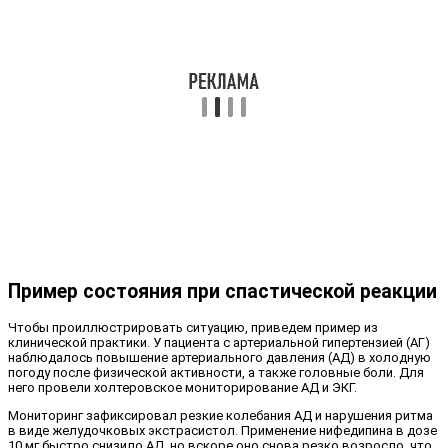
Пример состояния при спастической реакции
Чтобы проиллюстрировать ситуацию, приведем пример из
клинической практики. У пациента с артериальной гипертензией (АГ)
наблюдалось повышение артериального давления (АД) в холодную
погоду после физической активности, а также головные боли. Для
него провели холтеровское мониторирование АД и ЭКГ.
Мониторинг зафиксировал резкие колебания АД и нарушения ритма
в виде желудочковых экстрасистол. Применение нифедипина в дозе
10 мг быстро снизило АД, но вскоре оно снова резко возросло, что