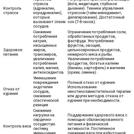
стресса
(йога, медитация, глубокое
Контроль
(адреналин,
дыхание). Техники управления
стресса
норадреналин),
стрессом (тайм-менеджмент,
которые
делегирование). Достаточный
вызывают спазм
сон (7-8 часов).
сосудов
Снижение
Ограничение потребления соли,
потребления
обработанных продуктов,
натрия,
фастфуда. Употребление
насыщенных
фруктов, овощей,
Здоровое
жиров,
цельнозерновых продуктов,
питание
трансжиров,
нежирного мяса и рыбы.
увеличение
Увеличение потребления
потребления
продуктов, богатых калием
калия, магния,
(бананы, картофель) и магнием
антиоксидантов
(орехи, семена).
Уменьшение
повреждения
Полный отказ от курения.
эндотелия
Использование
Отказ от
сосудов,
никотинозаместительной терапии
курения
снижение
или других методов отказа от
спастической
курения при необходимости.
реакции
Снижение
нагрузки на
Поддержание здорового веса с
сердечно-
помощью сбалансированного
сосудистую
питания и физической
Контроль веса
систему,
активности. Постепенное
уменьшение
снижение веса при избыточной