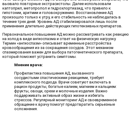
вызвало повторные экстрасистолы. Далее использовали
каптоприл, метопролол и гидрохлортиазид, что привело к
гипотонии, аритмии и головокружению. Восстановление АД
произошло только к утру, и его стабильность не наблюдалась в
течение трех дней. Уровень АД стабилизировался лишь после
применения длительно действующих гипотензивных препаратов.
Первоначальное повышение АД можно рассматривать как реакцию
на холод в виде ангиоспазма и ответ на физическую нагрузку.
Термин «ангиоспазм» описывает временные расстройства
кровообращения из-за сокращения сосудов. Этот механизм
спазмирования важен для выбора патогенетического препарата,
который поможет устранить симптомы.
Мнение врача:
Профилактика повышения АД, вызванного
сосудистыми спастическими реакциями, требует
комплексного подхода. Врачи советуют включать в
рацион продукты, богатые калием, магнием и кальцием:
фрукты, овощи, орехи и молочные изделия. Важно
поддерживать активный образ жизни и избегать
стрессов. Регулярный мониторинг АД и своевременное
обращение к врачу помогут предотвратить серьезные
осложнения.