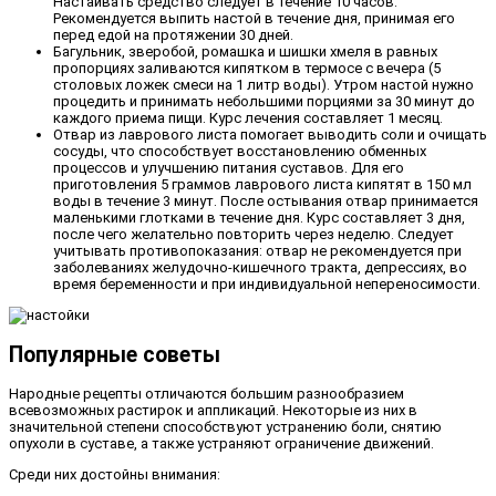
Настаивать средство следует в течение 10 часов.
Рекомендуется выпить настой в течение дня, принимая его
перед едой на протяжении 30 дней.
Багульник, зверобой, ромашка и шишки хмеля в равных
пропорциях заливаются кипятком в термосе с вечера (5
столовых ложек смеси на 1 литр воды). Утром настой нужно
процедить и принимать небольшими порциями за 30 минут до
каждого приема пищи. Курс лечения составляет 1 месяц.
Отвар из лаврового листа помогает выводить соли и очищать
сосуды, что способствует восстановлению обменных
процессов и улучшению питания суставов. Для его
приготовления 5 граммов лаврового листа кипятят в 150 мл
воды в течение 3 минут. После остывания отвар принимается
маленькими глотками в течение дня. Курс составляет 3 дня,
после чего желательно повторить через неделю. Следует
учитывать противопоказания: отвар не рекомендуется при
заболеваниях желудочно-кишечного тракта, депрессиях, во
время беременности и при индивидуальной непереносимости.
Популярные советы
Народные рецепты отличаются большим разнообразием
всевозможных растирок и аппликаций. Некоторые из них в
значительной степени способствуют устранению боли, снятию
опухоли в суставе, а также устраняют ограничение движений.
Среди них достойны внимания: