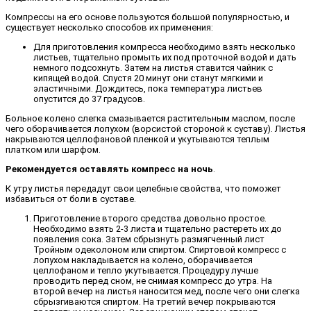
Компрессы на его основе пользуются большой популярностью, и
существует несколько способов их применения:
Для приготовления компресса необходимо взять несколько
листьев, тщательно промыть их под проточной водой и дать
немного подсохнуть. Затем на листья ставится чайник с
кипящей водой. Спустя 20 минут они станут мягкими и
эластичными. Дождитесь, пока температура листьев
опустится до 37 градусов.
Больное колено слегка смазывается растительным маслом, после
чего оборачивается лопухом (ворсистой стороной к суставу). Листья
накрываются целлофановой пленкой и укутываются теплым
платком или шарфом.
Рекомендуется оставлять компресс на ночь
.
К утру листья передадут свои целебные свойства, что поможет
избавиться от боли в суставе.
Приготовление второго средства довольно простое.
Необходимо взять 2-3 листа и тщательно растереть их до
появления сока. Затем сбрызнуть размягченный лист
Тройным одеколоном или спиртом. Спиртовой компресс с
лопухом накладывается на колено, оборачивается
целлофаном и тепло укутывается. Процедуру лучше
проводить перед сном, не снимая компресс до утра. На
второй вечер на листья наносится мед, после чего они слегка
сбрызгиваются спиртом. На третий вечер покрываются