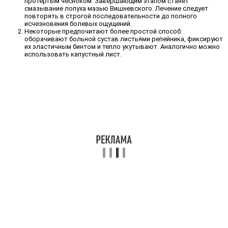
протертым чесноком. Завершающим этапом станет
смазывание лопуха мазью Вишневского. Лечение следует
повторять в строгой последовательности до полного
исчезновения болевых ощущений.
Некоторые предпочитают более простой способ:
оборачивают больной сустав листьями репейника, фиксируют
их эластичным бинтом и тепло укутывают. Аналогично можно
использовать капустный лист.