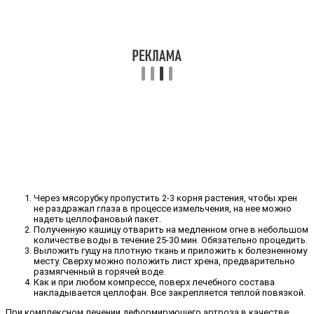
Через мясорубку пропустить 2-3 корня растения, чтобы хрен
не раздражал глаза в процессе измельчения, на нее можно
надеть целлофановый пакет.
Полученную кашицу отварить на медленном огне в небольшом
количестве воды в течение 25-30 мин. Обязательно процедить.
Выложить гущу на плотную ткань и приложить к болезненному
месту. Сверху можно положить лист хрена, предварительно
размягченный в горячей воде.
Как и при любом компрессе, поверх лечебного состава
накладывается целлофан. Все закрепляется теплой повязкой.
При комплексном лечении деформирующего артроза в качестве