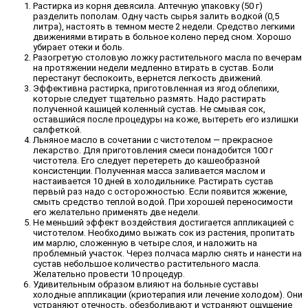
Растирка из корня девясила. Аптечную упаковку (50 г)
разделить пополам. Одну часть сырья залить водкой (0,5
литра), настоять в темном месте 2 недели. Средство легкими
движениями втирать в больное колено перед сном. Хорошо
убирает отеки и боль.
Разогретую столовую ложку растительного масла по вечерам
на протяжении недели медленно втирать в сустав. Боли
перестанут беспокоить, вернется легкость движений.
Эффективна растирка, приготовленная из ягод облепихи,
которые следует тщательно размять. Надо растирать
полученной кашицей коленный сустав. Не смывая сок,
оставшийся после процедуры на коже, вытереть его излишки
салфеткой.
Льняное масло в сочетании с чистотелом — прекрасное
лекарство. Для приготовления смеси понадобится 100 г
чистотела. Его следует перетереть до кашеобразной
консистенции. Полученная масса заливается маслом и
настаивается 10 дней в холодильнике. Растирать сустав
первый раз надо с осторожностью. Если появится жжение,
смыть средство теплой водой. При хорошей переносимости
его желательно применять две недели.
Не меньший эффект воздействия достигается аппликацией с
чистотелом. Необходимо выжать сок из растения, пропитать
им марлю, сложенную в четыре слоя, и наложить на
проблемный участок. Через полчаса марлю снять и нанести на
сустав небольшое количество растительного масла.
Желательно провести 10 процедур.
Удивительным образом влияют на больные суставы
холодные аппликации (криотерапия или лечение холодом). Они
устраняют отечность, обезболивают и устраняют ощущение