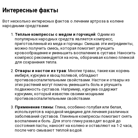
Интересные факты
Вот несколько интересных фактов о лечении артроза в колене
народными средствами:
Теплые компрессы с медом и горчицей
: Одним из
популярных народных средств является компресс,
приготовленный из меда и горчицы. Смешав эти ингредиенты,
можно получить смесь, которая помогает улучшить
кровообращение и уменьшить воспаление в суставе. Наносить
компресс рекомендуется на ночь, оборачивая колено пленкой
для сохранения тепла.
Отвары и настои из трав
: Многие травы, такие как корень
имбиря, куркума и хвощ полевой, обладают
противовоспалительными свойствами. Настои и отвары из
этих растений могут помочь уменьшить боль и улучшить
подвижность суставов. Например, куркума содержит
куркумин, который известен своими мощными
противовоспалительными свойствами.
Применение глины
: Глина, особенно голубая или белая,
используется в народной медицине для лечения различных
заболеваний суставов. Глиняные компрессы помогают снять
воспаление и боль. Для этого глину разводят водой до
состояния пасты, наносят на колено и оставляют на 1-2 часа,
после чего смывают теплой водой.