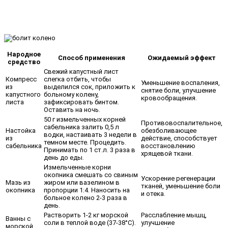
Народное
Способ применения
Ожидаемый эффект
средство
Свежий капустный лист
Компресс
слегка отбить, чтобы
Уменьшение воспаления,
из
выделился сок, приложить к
снятие боли, улучшение
капустного
больному колену,
кровообращения.
листа
зафиксировать бинтом.
Оставить на ночь.
50 г измельченных корней
Противовоспалительное,
сабельника залить 0,5 л
Настойка
обезболивающее
водки, настаивать 3 недели в
из
действие, способствует
темном месте. Процедить.
сабельника
восстановлению
Принимать по 1 ст.л. 3 раза в
хрящевой ткани.
день до еды.
Измельченные корни
окопника смешать со свиным
Ускорение регенерации
Мазь из
жиром или вазелином в
тканей, уменьшение боли
окопника
пропорции 1:4. Наносить на
и отека.
больное колено 2-3 раза в
день.
Растворить 1-2 кг морской
Расслабление мышц,
Ванны с
соли в теплой воде (37-38°C).
улучшение
морской