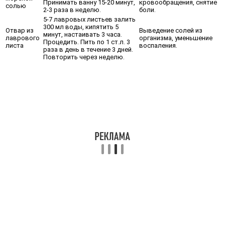
Принимать ванну 15-20 минут,
кровообращения, снятие
солью
2-3 раза в неделю.
боли.
5-7 лавровых листьев залить
300 мл воды, кипятить 5
Отвар из
Выведение солей из
минут, настаивать 3 часа.
лаврового
организма, уменьшение
Процедить. Пить по 1 ст.л. 3
листа
воспаления.
раза в день в течение 3 дней.
Повторить через неделю.