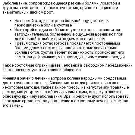
Заболевание, сопровождающееся резкими болями, ломотой и
хрустом в суставах, а также отечностью, приносит пациентам
значительный дискомфорт.
На первой стадии артроза больной ощущает лишь
периодические боли в суставе.
На второй стадии сгибание опухшего колена становится
затруднительным, болезненные ощущения возникают при
длительной ходьбе и при подъеме по ступенькам.
Третья стадия остеоартроза проявляется постоянными
болями даже в состоянии покоя, которые значительно
усиливаются. Сустав теряет подвижность, происходит его
заметная деформация, что приводит к изменению походки.
Такое состояние ограничивает человека в свободном передвижении
и полноценном участии в жизни общества.
Мнения врачей о лечении артроза колена народными средствами
достаточно осторожны. Специалисты подчеркивают, что хотя
некоторые методы, такие как компрессы из капусты или травяные
настои, могут временно облегчить симптомы, они не устраняют
основную причину заболевания. Врачи рекомендуют использовать
народные средства как дополнение к основному лечению, а не как
его замену.