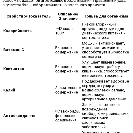
особом подходе при агротехнике возделывания. Правильный уход
окупается большой урожайностью полезного продукта.
Описание/
Свойство/Показатель
Польза для организма
Значение
Низкокалорийный
~42 ккал на
продукт, подходит для
Калорийность
100 г
диетического питания и
контроля веса.
Мощный антиоксидант,
Высокое
укрепляет иммунитет,
Витамин С
содержание
способствует выработке
коллагена.
Улучшает пищеварение,
Высокое
нормализует работу
Клетчатка
содержание
кишечника, способствует
выведению токсинов.
Поддерживает здоровье
сердца, регулирует
Значительное
Калий
водно-солевой баланс,
содержание
нормализует
артериальное давление.
Защищают клетки от
повреждений
Флавоноиды,
свободными радикалами,
Антиоксиданты
фенольные
снижают риск
соединения
хронических
заболеваний.
Увлажняет организм,