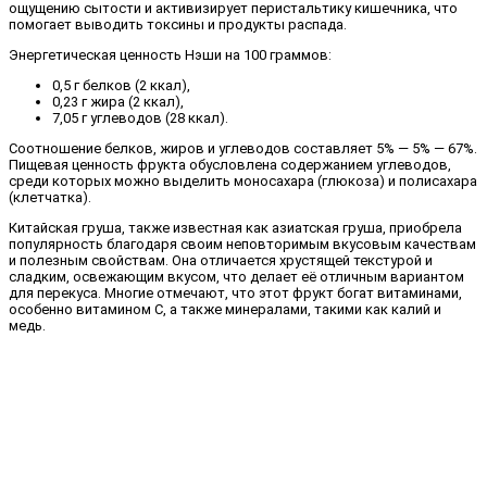
ощущению сытости и активизирует перистальтику кишечника, что
помогает выводить токсины и продукты распада.
Энергетическая ценность Нэши на 100 граммов:
0,5 г белков (2 ккал),
0,23 г жира (2 ккал),
7,05 г углеводов (28 ккал).
Соотношение белков, жиров и углеводов составляет 5% — 5% — 67%.
Пищевая ценность фрукта обусловлена содержанием углеводов,
среди которых можно выделить моносахара (глюкоза) и полисахара
(клетчатка).
Китайская груша, также известная как азиатская груша, приобрела
популярность благодаря своим неповторимым вкусовым качествам
и полезным свойствам. Она отличается хрустящей текстурой и
сладким, освежающим вкусом, что делает её отличным вариантом
для перекуса. Многие отмечают, что этот фрукт богат витаминами,
особенно витамином C, а также минералами, такими как калий и
медь.