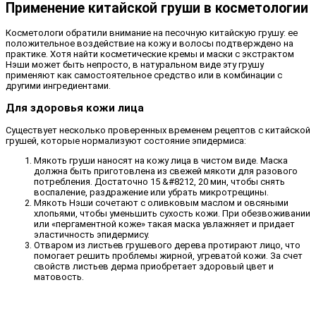
Применение китайской груши в косметологии
Косметологи обратили внимание на песочную китайскую грушу: ее
положительное воздействие на кожу и волосы подтверждено на
практике. Хотя найти косметические кремы и маски с экстрактом
Нэши может быть непросто, в натуральном виде эту грушу
применяют как самостоятельное средство или в комбинации с
другими ингредиентами.
Для здоровья кожи лица
Существует несколько проверенных временем рецептов с китайской
грушей, которые нормализуют состояние эпидермиса:
Мякоть груши наносят на кожу лица в чистом виде. Маска
должна быть приготовлена из свежей мякоти для разового
потребления. Достаточно 15 &#8212, 20 мин, чтобы снять
воспаление, раздражение или убрать микротрещины.
Мякоть Нэши сочетают с оливковым маслом и овсяными
хлопьями, чтобы уменьшить сухость кожи. При обезвоживании
или «пергаментной коже» такая маска увлажняет и придает
эластичность эпидермису.
Отваром из листьев грушевого дерева протирают лицо, что
помогает решить проблемы жирной, угреватой кожи. За счет
свойств листьев дерма приобретает здоровый цвет и
матовость.