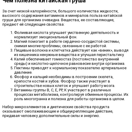
Чем полезна китайская груша
За счет низкой калорийности, большого количества жидкости,
высокого содержания витаминов и минералов польза китайской
груши для организма очевидна. Вещества, ее составляющие,
придают ей следующие свойства:
Фолиевая кислота улучшает умственную деятельность и
нормализует эмоциональный фон.
Магний помогает в работе сердечно-сосудистой системы,
снимая многие проблемы, связанные с ее работой.
Пищевые волокна и клетчатка действует как «веник», выводя
из кишечника ненужные вещества и улучшая перистальтику.
Калий обеспечивает гомеостаз (постоянство внутренней
среды) и кислотно-щелочное равновесие внутри организма.
Пектины приводят к нормальному показателю артериальное
давление.
Фосфор и кальций необходимы в построении скелета,
крепости костей и зубов. Фосфор также участвует в
строительстве новых клеток и улучшает работу мозга.
Витамины группы В, С, Е, РР, К участвуют в различных
процессах метаболизма, контролируя обменные процессы. Их
роль многогранна и полезна для работы организма в целом.
Набор микроэлементов и диетические свойства продукта
оказывают омолаживающее и общеукрепляющее действие,
придавая человеку дополнительные силы и энергию.