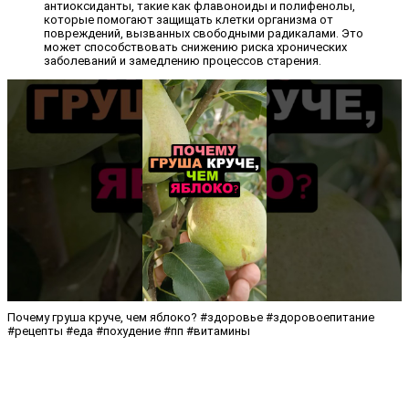
антиоксиданты, такие как флавоноиды и полифенолы,
которые помогают защищать клетки организма от
повреждений, вызванных свободными радикалами. Это
может способствовать снижению риска хронических
заболеваний и замедлению процессов старения.
Почему груша круче, чем яблоко? #здоровье #здоровоепитание
#рецепты #еда #похудение #пп #витамины