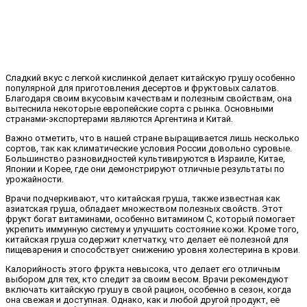
Сладкий вкус с легкой кислинкой делает китайскую грушу особенно
популярной для приготовления десертов и фруктовых салатов.
Благодаря своим вкусовым качествам и полезным свойствам, она
вытеснила некоторые европейские сорта с рынка. Основными
странами-экспортерами являются Аргентина и Китай.
Важно отметить, что в нашей стране выращивается лишь несколько
сортов, так как климатические условия России довольно суровые.
Большинство разновидностей культивируются в Израиле, Китае,
Японии и Корее, где они демонстрируют отличные результаты по
урожайности.
Врачи подчеркивают, что китайская груша, также известная как
азиатская груша, обладает множеством полезных свойств. Этот
фрукт богат витаминами, особенно витамином C, который помогает
укрепить иммунную систему и улучшить состояние кожи. Кроме того,
китайская груша содержит клетчатку, что делает её полезной для
пищеварения и способствует снижению уровня холестерина в крови.
Калорийность этого фрукта невысока, что делает его отличным
выбором для тех, кто следит за своим весом. Врачи рекомендуют
включать китайскую грушу в свой рацион, особенно в сезон, когда
она свежая и доступная. Однако, как и любой другой продукт, её