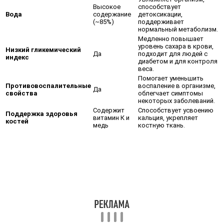
Высокое
способствует
Вода
содержание
детоксикации,
(~85%)
поддерживает
нормальный метаболизм.
Медленно повышает
уровень сахара в крови,
Низкий гликемический
Да
подходит для людей с
индекс
диабетом и для контроля
веса.
Помогает уменьшить
Противовоспалительные
воспаление в организме,
Да
свойства
облегчает симптомы
некоторых заболеваний.
Содержит
Способствует усвоению
Поддержка здоровья
витамин К и
кальция, укрепляет
костей
медь
костную ткань.