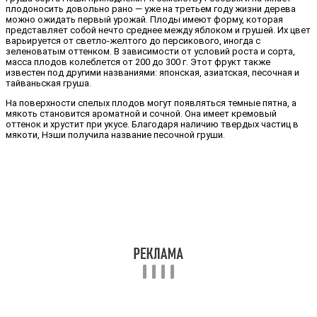
плодоносить довольно рано — уже на третьем году жизни дерева
можно ожидать первый урожай. Плоды имеют форму, которая
представляет собой нечто среднее между яблоком и грушей. Их цвет
варьируется от светло-желтого до персикового, иногда с
зеленоватым оттенком. В зависимости от условий роста и сорта,
масса плодов колеблется от 200 до 300 г. Этот фрукт также
известен под другими названиями: японская, азиатская, песочная и
тайваньская груша.
На поверхности спелых плодов могут появляться темные пятна, а
мякоть становится ароматной и сочной. Она имеет кремовый
оттенок и хрустит при укусе. Благодаря наличию твердых частиц в
мякоти, Нэши получила название песочной груши.