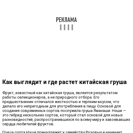
Как выглядит и где растет китайская груша
Фрукт, известный как китайская груша, является результатом
работы селекционеров, а не природного отбора. Его
предшественник отличался жесткостью и терпким вкусом, что
делало его непригодным для употребления в пищу. Основой для
создания современных сортов послужила груша Яманаши. Нэши —
это гибрид нескольких сортов, который стал основой для новых
разновидностей, распространившихся по всему миру и завоевавших
сердца любителей фруктов.
Груша сорта Нэши принадлежит к семейству Розовых и начинает