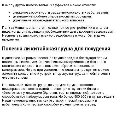
К числу других положительных эффектов можно отнести:
снижение вероятности сердечно-сосудистых заболеваний,
уменьшение проблем с кровеносными сосудами,
укрепление опорно-двигательного аппарата.
Польза Нэши проявляется только при ее употреблении в спелом
виде, когда она насыщена необходимыми для здоровья веществами.
Неспелые груши имеют низкую съедобность и могут быть даже
вредными.
Полезна ли китайская груша для похудения
В диетический рацион песочная груша введена благодаря своим
полезным свойствам. За счет низкой калорийности и большого
количества жидкости она поможет сбросить несколько
килограммов. Но это при условии, что сладким продуктом можно
заменить конфеты или устроить перекус на грушах, чтобы утолить
чувство голода.
Не только китайская груша, но и другие фрукты хорошо
поддерживают вес на одной планке при отсутствии блюд с
«быстрыми» углеводами (булочки, торты, пирожные), которые
способствуют набору массы тела. Но более 500-600 г в сутки съедать
Нэши нежелательно, так как это экзотический продукт и в
избыточных количествах способен можно получить вред.