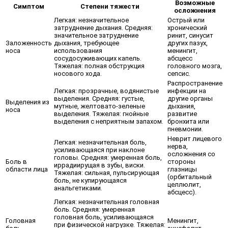
Возможные
Симптом
Степени тяжести
осложнения
Легкая: незначительное
Острый или
затруднение дыхания. Средняя:
хронический
значительное затруднение
ринит, синусит
Заложенность
дыхания, требующее
других пазух,
носа
использования
менингит,
сосудосуживающих капель.
абсцесс
Тяжелая: полная обструкция
головного мозга,
носового хода.
сепсис.
Распространение
Легкая: прозрачные, водянистые
инфекции на
выделения. Средняя: густые,
другие органы
Выделения из
мутные, желтовато-зеленые
дыхания,
носа
выделения. Тяжелая: гнойные
развитие
выделения с неприятным запахом.
бронхита или
пневмонии.
Неврит лицевого
Легкая: незначительная боль,
нерва,
усиливающаяся при наклоне
осложнения со
головы. Средняя: умеренная боль,
Боль в
стороны
иррадиирущая в зубы, виски.
области лица
глазницы
Тяжелая: сильная, пульсирующая
(орбитальный
боль, не купирующаяся
целлюлит,
анальгетиками.
абсцесс).
Легкая: незначительная головная
боль. Средняя: умеренная
головная боль, усиливающаяся
Головная
Менингит,
при физической нагрузке. Тяжелая: