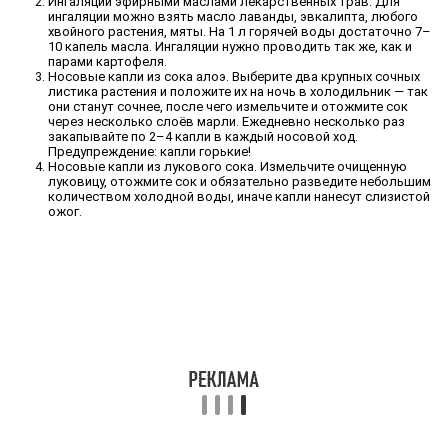
Ингаляции эфирными маслами лекарственных трав. Для
ингаляции можно взять масло лаванды, эвкалипта, любого
хвойного растения, мяты. На 1 л горячей воды достаточно 7–
10 капель масла. Ингаляции нужно проводить так же, как и
парами картофеля.
Носовые капли из сока алоэ. Выберите два крупных сочных
листика растения и положите их на ночь в холодильник — так
они станут сочнее, после чего измельчите и отожмите сок
через несколько слоёв марли. Ежедневно несколько раз
закапывайте по 2–4 капли в каждый носовой ход.
Предупреждение: капли горькие!
Носовые капли из лукового сока. Измельчите очищенную
луковицу, отожмите сок и обязательно разведите небольшим
количеством холодной воды, иначе капли нанесут слизистой
ожог.