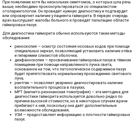
При появлении хотя бы нескольких симптомов, о которых шла речь
выше, необходимо проконсультироваться со специалистом-
отоларингологом. Он проведёт нужную диагностику и подтвердит
или опровергнет наличие у пациента гайморита. В первую очередь
врач выслушает жалобы больного и проведёт пальпацию области
гайморовых пазух.
Для диагностики гайморита обычно используются такие методы
обследования:
риноскопия — осмотр состояния носовых ходов при помощи
специальных зеркал, позволяющий установить наличие отёка
и гиперемии слизистой оболочки;
диафаноскопия — просвечивание гайморовых пазух в тёмном
помещении при помощи направленного пучка света,
основанное на том, что патологическое содержимое пазух
будет препятствовать нормальному прохождению светового
луча;
рентген — позволяет уверенно диагностировать наличие
воспалительного процесса в пазухах;
МРТ (магнито-резонансная томография) – эта методика для
диагностики гайморита используется довольно редко по
причине высокой стоимости, но в некоторых случаях врачи
прибегают к ней, поскольку она даёт дополнительные
возможности обследования;
УЗИ — предоставляет информацию о плотности гайморовых
пазух.