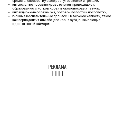
средств, способствующее росту грибковой инфекции;
интенсивные носовые кровотечения, приводящие к
образованию сгустков крови в околоносовых пазухах;
инфекционные болезни уха, ротовой полости и носоглотки;
гнойные воспалительные процессы в верхней челюсти, такие
как периодонтит или абсцесс корня зуба, вызывающие
одонтогенный гайморит.