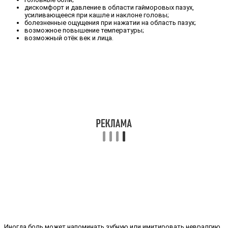
дискомфорт и давление в области гайморовых пазух,
усиливающееся при кашле и наклоне головы;
болезненные ощущения при нажатии на область пазух;
возможное повышение температуры;
возможный отёк век и лица.
Иногда боль может напоминать зубную или имитировать невралгию