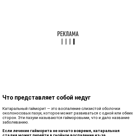
Что представляет собой недуг
Катаральный гайморит — это воспаление слизистой оболочки
околоносовых пазух, которое может развиваться с одной или обеих
сторон. Эти пазухи называются гайморовыми, что и дало название
заболеванию.
Если лечение гайморита не начато вовремя, катаральная
стадия может перейти в гнойное воспаление из-за