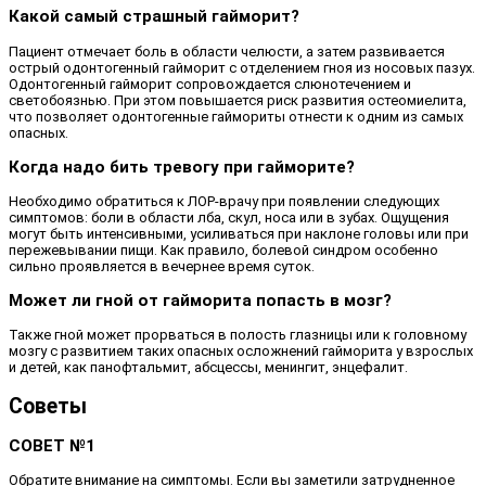
Какой самый страшный гайморит?
Пациент отмечает боль в области челюсти, а затем развивается
острый одонтогенный гайморит с отделением гноя из носовых пазух.
Одонтогенный гайморит сопровождается слюнотечением и
светобоязнью. При этом повышается риск развития остеомиелита,
что позволяет одонтогенные гаймориты отнести к одним из самых
опасных.
Когда надо бить тревогу при гайморите?
Необходимо обратиться к ЛОР-врачу при появлении следующих
симптомов: боли в области лба, скул, носа или в зубах. Ощущения
могут быть интенсивными, усиливаться при наклоне головы или при
пережевывании пищи. Как правило, болевой синдром особенно
сильно проявляется в вечернее время суток.
Может ли гной от гайморита попасть в мозг?
Также гной может прорваться в полость глазницы или к головному
мозгу с развитием таких опасных осложнений гайморита у взрослых
и детей, как панофтальмит, абсцессы, менингит, энцефалит.
Советы
СОВЕТ №1
Обратите внимание на симптомы. Если вы заметили затрудненное