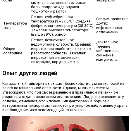
боль
энцефалит.
сильная, постоянная головная
боль, сопровождающаяся
тошнотой и рвотой.
Легкая: субфебрильная
Сепсис, развитие
температура (37-37,5°C). Средняя:
Температура
других
фебрильная температура (38-39°C).
тела
инфекционных
Тяжелая: высокая температура
осложнений.
(выше 39°C), озноб.
Легкая: незначительное
Длительное
недомогание, слабость. Средняя:
течение
Общее
выраженная слабость, снижение
заболевания,
состояние
работоспособности. Тяжелая:
снижение
выраженная интоксикация,
иммунитета.
лихорадка, нарушение сна.
Опыт других людей
Катаральный гайморит вызывает беспокойство у многих людей из-
за его потенциальной опасности. Однако, многие эксперты
утверждают, что при своевременном и правильном лечении он
редко приводит к серьезным осложнениям. Люди, перенесшие эту
болезнь, отмечают, что ключевыми факторами в борьбе с
катаральным гайморитом являются регулярное наблюдение у врача
и соблюдение всех рекомендаций по лечению.