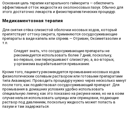
Основная цель терапии катарального гайморита — обеспечить
эффективный отток жидкости из околоносовых пазух. Обычно для
этого достаточно лекарств и физиотерапевтических процедур.
Медикаментозная терапия
Для снятия отёка слизистой оболочки носовых ходов, который
препятствует оттоку секрета, применяются сосудосуживающие
препараты в виде капель или спреев — Отривин, Оксиметазолин и
т.п.
Следует знать, что сосудосуживающие препараты не
рекомендуется использовать более 7 дней, поскольку,
во-первых, они пересушивают слизистую, а, во-вторых,
у организма вырабатывается привыкание.
Кроме того, пациенту рекомендуется промывание носовых ходов
физиологическим солевым раствором или готовыми препаратами
типа Аквамарис. Проводить процедуру нужно через несколько минут
после того, как подействовал сосудосуживающий препарат. Для
промывания в домашних условиях удобно использовать
специальную леечку, как это показано на рисунке ниже, но ни в коем
случае нельзя использовать шприцы или спринцовки, подающие
раствор под давлением, поскольку жидкость может попасть в
пазухи и там задержаться.