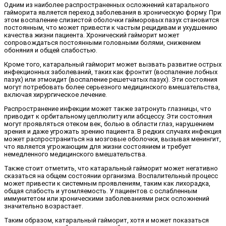
Одним из наиболее распространенных осложнений катарального
гайморита является переход заболевания в хроническую форму. При
этом воспаление слизистой оболочки гайморовых пазух становится
постоянным, что может привести к частым рецидивам и ухудшению
качества жизни пациента. Хронический гайморит может
сопровождаться постоянными головными болями, снижением
обоняния и общей слабостью.
Кроме того, катаральный гайморит может вызвать развитие острых
инфекционных заболеваний, таких как фронтит (воспаление лобных
пазух) или этмоидит (воспаление решетчатых пазух). Эти состояния
могут потребовать более серьезного медицинского вмешательства,
включая хирургическое лечение.
Распространение инфекции может также затронуть глазницы, что
приводит к орбитальному целлюлиту или абсцессу. Эти состояния
могут проявляться отеком век, болью в области глаз, нарушением
зрения и даже угрожать зрению пациента. В редких случаях инфекция
может распространиться на мозговые оболочки, вызывая менингит,
что является угрожающим для жизни состоянием и требует
немедленного медицинского вмешательства.
Также стоит отметить, что катаральный гайморит может негативно
сказаться на общем состоянии организма. Воспалительный процесс
может привести к системным проявлениям, таким как лихорадка,
общая слабость и утомляемость. У пациентов с ослабленным
иммунитетом или хроническими заболеваниями риск осложнений
значительно возрастает.
Таким образом, катаральный гайморит, хотя и может показаться