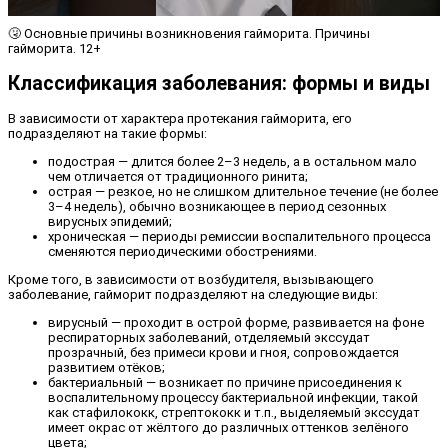
🤧 Основные причины возникновения гайморита. Причины
гайморита. 12+
Классификация заболевания: формы и виды
В зависимости от характера протекания гайморита, его
подразделяют на такие формы:
подострая — длится более 2–3 недель, а в остальном мало
чем отличается от традиционного ринита;
острая — резкое, но не слишком длительное течение (не более
3–4 недель), обычно возникающее в период сезонных
вирусных эпидемий;
хроническая — периоды ремиссии воспалительного процесса
сменяются периодическими обострениями.
Кроме того, в зависимости от возбудителя, вызывающего
заболевание, гайморит подразделяют на следующие виды:
вирусный — проходит в острой форме, развивается на фоне
респираторных заболеваний, отделяемый экссудат
прозрачный, без примеси крови и гноя, сопровождается
развитием отёков;
бактериальный — возникает по причине присоединения к
воспалительному процессу бактериальной инфекции, такой
как стафилококк, стрептококк и т.п., выделяемый экссудат
имеет окрас от жёлтого до различных оттенков зелёного
цвета;