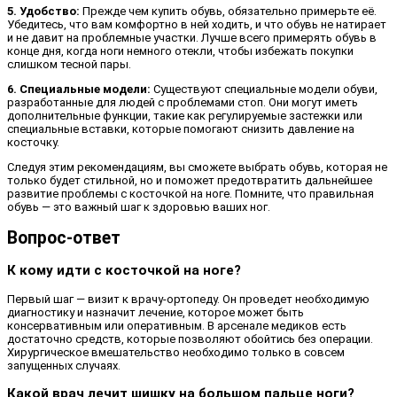
5. Удобство:
Прежде чем купить обувь, обязательно примерьте её.
Убедитесь, что вам комфортно в ней ходить, и что обувь не натирает
и не давит на проблемные участки. Лучше всего примерять обувь в
конце дня, когда ноги немного отекли, чтобы избежать покупки
слишком тесной пары.
6. Специальные модели:
Существуют специальные модели обуви,
разработанные для людей с проблемами стоп. Они могут иметь
дополнительные функции, такие как регулируемые застежки или
специальные вставки, которые помогают снизить давление на
косточку.
Следуя этим рекомендациям, вы сможете выбрать обувь, которая не
только будет стильной, но и поможет предотвратить дальнейшее
развитие проблемы с косточкой на ноге. Помните, что правильная
обувь — это важный шаг к здоровью ваших ног.
Вопрос-ответ
К кому идти с косточкой на ноге?
Первый шаг — визит к врачу-ортопеду. Он проведет необходимую
диагностику и назначит лечение, которое может быть
консервативным или оперативным. В арсенале медиков есть
достаточно средств, которые позволяют обойтись без операции.
Хирургическое вмешательство необходимо только в совсем
запущенных случаях.
Какой врач лечит шишку на большом пальце ноги?