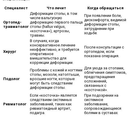
Специалист
Что лечит
Когда обращаться
Деформации стопы, в том
При появлении боли,
числе вальгусную
дискомфорта, видимой
Ортопед-
деформацию первого пальца
деформации стопы,
травматолог
стопы (hallux valgus,
затруднении при
«косточка»), артрозы,
ходьбе.
травмы.
В случаях, когда
консервативное лечение
После консультации с
неэффективно, и требуется
Хирург
ортопедом, если
оперативное
показана операция.
вмешательство для
коррекции деформации.
Для ухода за стопами,
Проблемы с кожей и ногтями
облегчения симптомов,
стопы, мозоли, натоптыши,
предотвращения
Подолог
вросшие ногти, которые
осложнений,
могут быть следствием
связанных с
деформации стопы.
«косточкой».
Если «косточка» является
При подозрении на
следствием системных
системное
Ревматолог
заболеваний, таких как
заболевание,
ревматоидный артрит,
сопровождающееся
подагра.
болями в суставах.