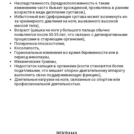
Наследственность (предрасположенность к таким
изменениям часто бывает врожденной, проявляясь в раннем
возрасте в виде дисплазии суставов),
Избыточный вес (деформация сустава может возникнуть из-
за чрезмерного давления на ноги, вызванного высокой
массой тела),
Возраст (шишка на ноге у большого пальца обычно
появляется после 30-35 лет, что связано с дегенеративными
процессами в стареющем организме),
Поперечное плоскостопие,
Косолапость,
Гормональные изменения во время беременности или в
период менопаузы,
Механические травмы,
Недостаток кальция в организме (кости становятся более
податливыми, что мешает опорно-двигательному аппарату
выполнять свою поддерживающую функцию),
Длительные нагрузки на ноги, связанные со спортом или
профессиональной деятельностью.