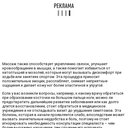
Массаж также способствует укреплению связок, улучшает
кровообращение в мышцах, а также помогает избавиться от
натоптышей и мозолей, которые могут вызывать дискомфорт при
ходьбе или занятиях спортом. Эта процедура приносит
положительные эмоции, расслабляет, снимает неприятные
ощущения и делает кожу ног более эластичной и упругой.
Если у вас возникли вопросы, например, к какому врачу обратиться
при образовании косточки на большом пальце ноги, можно ли
предотвратить дальнейшее развитие заболевания или как долго
длится восстановление, стоит обратиться в медицинское
учреждение и не откладывать визит до ухудшения симптомов. Эта
болезнь, которая в начале проявляется слабо, впоследствии может
вызвать значительные неудобства и боль, поэтому не стоит
игнорировать необходимость консультации специалиста – чем
более выражено нарушение, тем сложнее его исправить.