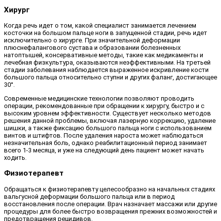
Хирург
Когда речь идет о том, какой специалист занимается лечением
косточки на большом пальце ноги в запущенной стадии, речь идет
исключительно о хирурге. При значительной деформации
плюснефалангового сустава и образовании болезненных
натоптышей, консервативные методы, такие как медикаменты и
лечебная физкультура, оказываются неэффективными. На третьей
стадии заболевания наблюдается выраженное искривление кости
большого пальца относительно ступни и других фаланг, достигающее
30°.
Современные медицинские технологии позволяют проводить
операции, рекомендованные при обращении к хирургу, быстро и с
высоким уровнем эффективности. Существует несколько методов
решения данной проблемы, включая лазерную коррекцию, удаление
шишки, а также фиксацию большого пальца ноги с использованием
винтов и штифтов. После удаления нароста может наблюдаться
незначительная боль, однако реабилитационный период занимает
всего 1-3 месяца, и уже на следующий день пациент может начать
ходить.
Физиотерапевт
Обращаться к физиотерапевту целесообразно на начальных стадиях
вальгусной деформации большого пальца или в период
восстановления после операции. Врач назначает массажи или другие
процедуры для более быстро возвращения прежних возможностей и
предотвращения рецидивов.