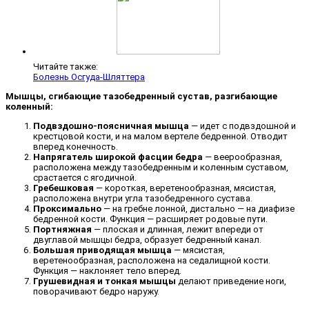
Читайте также:
Болезнь Осгуда-Шляттера
Мышцы, сгибающие тазобедренный сустав, разгибающие
коленный:
Подвздошно-поясничная мышца
— идет с подвздошной и
крестцовой кости, и на малом вертеле бедренной. Отводит
вперед конечность.
Напрягатель широкой фасции бедра
— веерообразная,
расположена между тазобедренным и коленным суставом,
срастается с ягодичной.
Гребешковая
— короткая, веретенообразная, мясистая,
расположена внутри угла тазобедренного сустава.
Проксимально
— на гребне лонной, дистально — на диафизе
бедренной кости. Функция — расширяет родовые пути.
Портняжная
— плоская и длинная, лежит впереди от
двуглавой мышцы бедра, образует бедренный канал.
Большая приводящая мышца
— мясистая,
веретенообразная, расположена на седалищной кости.
Функция — наклоняет тело вперед.
Грушевидная и тонкая мышцы
делают приведение ноги,
поворачивают бедро наружу.