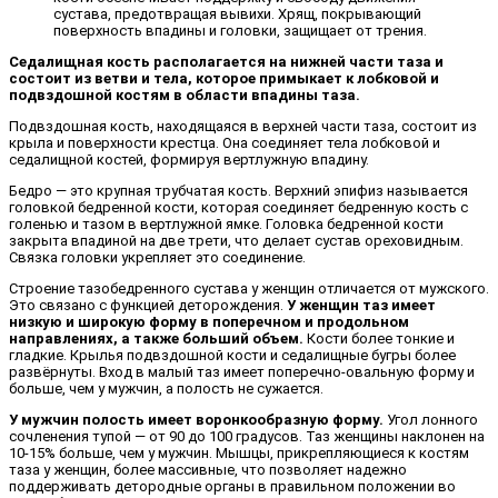
сустава, предотвращая вывихи. Хрящ, покрывающий
поверхность впадины и головки, защищает от трения.
Седалищная кость располагается на нижней части таза и
состоит из ветви и тела, которое примыкает к лобковой и
подвздошной костям в области впадины таза.
Подвздошная кость, находящаяся в верхней части таза, состоит из
крыла и поверхности крестца. Она соединяет тела лобковой и
седалищной костей, формируя вертлужную впадину.
Бедро — это крупная трубчатая кость. Верхний эпифиз называется
головкой бедренной кости, которая соединяет бедренную кость с
голенью и тазом в вертлужной ямке. Головка бедренной кости
закрыта впадиной на две трети, что делает сустав ореховидным.
Связка головки укрепляет это соединение.
Строение тазобедренного сустава у женщин отличается от мужского.
Это связано с функцией деторождения.
У женщин таз имеет
низкую и широкую форму в поперечном и продольном
направлениях, а также больший объем.
Кости более тонкие и
гладкие. Крылья подвздошной кости и седалищные бугры более
развёрнуты. Вход в малый таз имеет поперечно-овальную форму и
больше, чем у мужчин, а полость не сужается.
У мужчин полость имеет воронкообразную форму.
Угол лонного
сочленения тупой — от 90 до 100 градусов. Таз женщины наклонен на
10-15% больше, чем у мужчин. Мышцы, прикрепляющиеся к костям
таза у женщин, более массивные, что позволяет надежно
поддерживать детородные органы в правильном положении во