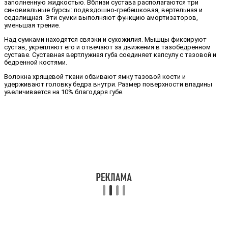
заполненную жидкостью. Вблизи сустава располагаются три
синовиальные бурсы: подвздошно-гребешковая, вертельная и
седалищная. Эти сумки выполняют функцию амортизаторов,
уменьшая трение.
Над сумками находятся связки и сухожилия. Мышцы фиксируют
сустав, укрепляют его и отвечают за движения в тазобедренном
суставе. Суставная вертлужная губа соединяет капсулу с тазовой и
бедренной костями.
Волокна хрящевой ткани обвивают ямку тазовой кости и
удерживают головку бедра внутри. Размер поверхности впадины
увеличивается на 10% благодаря губе.