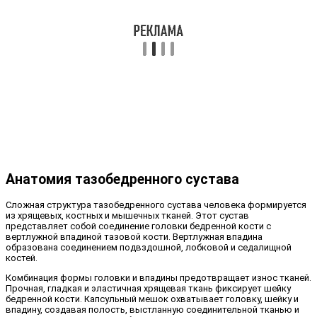
Анатомия тазобедренного сустава
Сложная структура тазобедренного сустава человека формируется
из хрящевых, костных и мышечных тканей. Этот сустав
представляет собой соединение головки бедренной кости с
вертлужной впадиной тазовой кости. Вертлужная впадина
образована соединением подвздошной, лобковой и седалищной
костей.
Комбинация формы головки и впадины предотвращает износ тканей.
Прочная, гладкая и эластичная хрящевая ткань фиксирует шейку
бедренной кости. Капсульный мешок охватывает головку, шейку и
впадину, создавая полость, выстланную соединительной тканью и