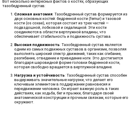
Вот несколько интересных фактов о костях, образующих
тазобедренный сустав:
Сложная анатомия
: Тазобедренный сустав формируется из
двух основных костей: бедренной кости (femur) и тазовой
кости (os coxae), которая состоит из трех частей —
подвздошной, лобковой и седалищной. Эти кости
соединяются в области вертлужной впадины, что
обеспечивает стабильность и подвижность сустава.
Высокая подвижность
: Тазобедренный сустав является
одним из самых подвижных суставов в организме, позволяя
выполнять широкий спектр движений, таких как сгибание,
разгибание, отведение и приведение ноги. Это достигается
благодаря шаровидной форме головки бедренной кости,
которая свободно вращается в вертлужной впадине.
Нагрузка и устойчивость
: Тазобедренный сустав способен
выдерживать значительные нагрузки, что делает его
ключевым элементом в поддержании равновесия и
передвижении человека. Он играет важную роль в таких
действиях, как ходьба, бег и прыжки, благодаря своей
анатомической конструкции и прочным связкам, которые его
окружают.