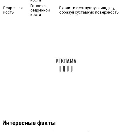
кости
Головка
Бедренная
Входит в вертлужную впадину,
бедренной
кость
образуя суставную поверхность
кости
Интересные факты