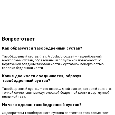
Вопрос-ответ
Как образуется тазобедренный сустав?
Та́зобе́дренный суста́в (лат. Articulatio coxae) — чашеобразный,
многоосный сустав, образованный полулунной поверхностью
вертлужной впадины тазовой кости и суставной поверхностью
головки бедренной кости.
Какие две кости соединяются, образуя
тазобедренный сустав?
Тазобедренный сустав — это шаровидный сустав, который является
точкой сочленения между головкой бедренной кости и вертлужной
впадиной таза.
Из чего сделан тазобедренный сустав?
Эндопротезы тазобедренного сустава состоят из трех элементов: