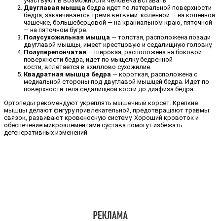
участвуют в возможности человека вставать.
Двуглавая мышца
бедра идет по латеральной поверхности
бедра, заканчивается тремя ветвями: коленной — на коленной
чашечке, большеберцовой — на краниальном краю, пяточной
— на пяточном бугре.
Полусухожильная мышца
— толстая, расположена позади
двуглавой мышцы, имеет крестцовую и седалищную головку.
Полуперепончатая
— широкая, расположена на боковой
поверхности бедра, идет по мыщелку бедренной
кости, вплетается в ахиллово сухожилие.
Квадратная мышца бедра
— короткая, расположена с
медиальной стороны под двуглавой мышцей бедра. Идет по
поверхности тела седалищной кости до диафиза бедра.
Ортопеды рекомендуют укреплять мышечный корсет. Крепкие
мышцы делают фигуру привлекательной, предотвращают травмы
связок, развивают кровеносную систему. Хороший кровоток и
обеспечение микроэлементами сустава помогут избежать
дегенеративных изменений.