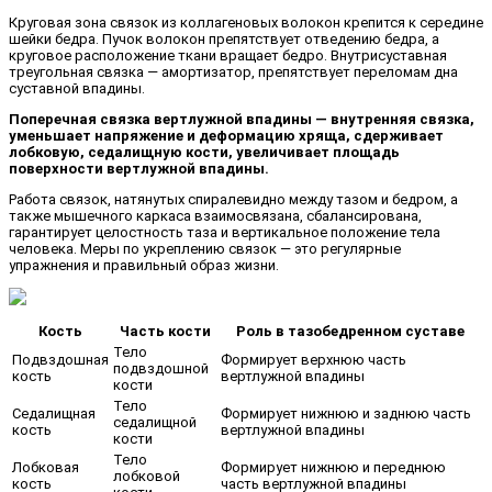
Круговая зона связок из коллагеновых волокон крепится к середине
шейки бедра. Пучок волокон препятствует отведению бедра, а
круговое расположение ткани вращает бедро. Внутрисуставная
треугольная связка — амортизатор, препятствует переломам дна
суставной впадины.
Поперечная связка вертлужной впадины — внутренняя связка,
уменьшает напряжение и деформацию хряща, сдерживает
лобковую, седалищную кости, увеличивает площадь
поверхности вертлужной впадины.
Работа связок, натянутых спиралевидно между тазом и бедром, а
также мышечного каркаса взаимосвязана, сбалансирована,
гарантирует целостность таза и вертикальное положение тела
человека. Меры по укреплению связок — это регулярные
упражнения и правильный образ жизни.
Кость
Часть кости
Роль в тазобедренном суставе
Тело
Подвздошная
Формирует верхнюю часть
подвздошной
кость
вертлужной впадины
кости
Тело
Седалищная
Формирует нижнюю и заднюю часть
седалищной
кость
вертлужной впадины
кости
Тело
Лобковая
Формирует нижнюю и переднюю
лобковой
кость
часть вертлужной впадины