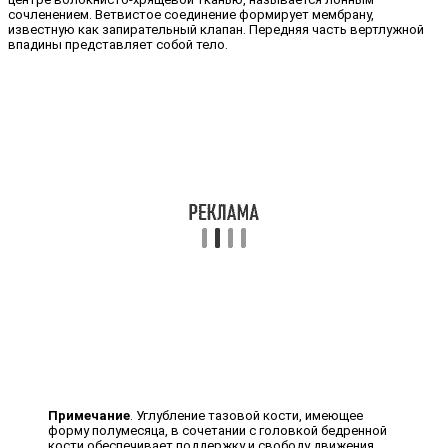
сочленением. Ветвистое соединение формирует мембрану,
известную как запирательный клапан. Передняя часть вертлужной
впадины представляет собой тело.
Примечание
. Углубление тазовой кости, имеющее
форму полумесяца, в сочетании с головкой бедренной
кости обеспечивает поддержку и свободу движения