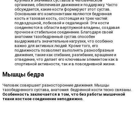
крупных и значимых суставов в человеческом
организме, обеспечивая движение и поддержку. Часто
обсуждается, какие кости формируют этот сустав.
Основными его компонентами являются бедренная
кость и тазовая кость, состоящая из трех частей:
подвздошной, лобковой и седалищной. Эти кости
соединяются в области вертлужной впадины, создавая
прочное и стабильное соединение. Благодаря своей
анатомии тазобедренный сустав способен
выдерживать значительные нагрузки, что особенно
важно для активных людей. Кроме того, его
подвижность позволяет выполнять разнообразные
движения, такие как сгибание, разгибание, вращение и
отведение, что делает его ключевым элементом как в
спортивной активности, так и в повседневной жизни.
Мышцы бедра
Человек совершает разносторонние движения. Мышцы
тазобедренного сустава, анатомия бедренной кости тесно связаны.
Особенность заключается в том, что без работы мышечной
ткани костное соединение неподвижно.