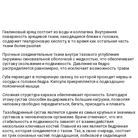
Гиалиновый хрящ состоит из воды и коллагена. Внутренняя
поверхность хрящевой ткани, находящаяся ближе к головке,
содержит гиалуроновую кислоту, в то время как остальная часть
ткани более рыхлая.
Прочные соединительные ткани внутри тазового углубления
окружены синовиальной оболочкой с жидкостью, что обеспечивает
суставу скольжение и подвижность. Давление на бедро
распределяется равномерно, что исключает возможность травм.
Губа переходит в поперечную связку, по которой проходят нервы и
сосуды к головке бедра. Капсула прикрепляется к подвздошно-
поясничной мышце.
Сложная структура каркаса обеспечивает прочность. Благодаря
этому сустав способен выдерживать большие нагрузки, позволяя
человеку свободно передвигаться, бегать, приседать и плавать.
Тазобедренный сустав является одним из самых крупных и значимых
суставов в человеческом организме. Врачи отмечают, что его
стабильность и подвижность зависят от взаимодействия
нескольких ключевых костей. Главной из них является бедренная
кость, которая соединяется с тазом. Таз, в свою очередь, состоит
из трех основных частей: подвздошной, лобковой и седалищной