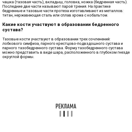
чашка (тазовая часть), вкладыш, головка, ножка (бедренная часть).
Последние две части называют парой трения. На практике
бедренные и тазовые части протеза изготавливают из металлов:
титан, нержавеющая сталь или сплав хрома с кобальтом.
Какие кости участвуют в образовании бедренного
сустава?
Тазовые кости участвуют в образовании трех сочленений:
лобкового симфиза, парного крестцово-подвздошного сустава и
парного тазобедренного сустава. Форму тазобедренного сустава
можно представить в виде шара, расположенного в глубоком гнезде
округлой формы.