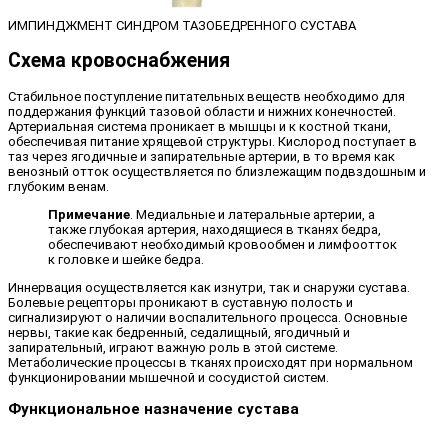
ИМПИНДЖМЕНТ СИНДРОМ ТАЗОБЕДРЕННОГО СУСТАВА
Схема кровоснабжения
Стабильное поступление питательных веществ необходимо для
поддержания функций тазовой области и нижних конечностей.
Артериальная система проникает в мышцы и к костной ткани,
обеспечивая питание хрящевой структуры. Кислород поступает в
таз через ягодичные и запирательные артерии, в то время как
венозный отток осуществляется по близлежащим подвздошным и
глубоким венам.
Примечание
. Медиальные и латеральные артерии, а
также глубокая артерия, находящиеся в тканях бедра,
обеспечивают необходимый кровообмен и лимфоотток
к головке и шейке бедра.
Иннервация осуществляется как изнутри, так и снаружи сустава.
Болевые рецепторы проникают в суставную полость и
сигнализируют о наличии воспалительного процесса. Основные
нервы, такие как бедренный, седалищный, ягодичный и
запирательный, играют важную роль в этой системе.
Метаболические процессы в тканях происходят при нормальном
функционировании мышечной и сосудистой систем.
Функциональное назначение сустава