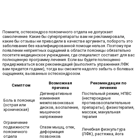
Помните, остеохондроз поясничного отдела не допускает
самолечение. Какие бы суперпрепараты вам ни рекламировали,
какие бы отзывы ни приводили в качестве аргумента, побороть это
заболевание без квалифицированной помощи нельзя. Поэтому при
появлении неприятных ощущений в области поясницы обязательно
посетите медицинское учреждение, где специалист составит для вас
полноценную программу лечения. Если вы будете полноценно
придерживаться всех рекомендаций (выполнять упражнения ЛФК
вам придется годами), тогда вы сможете надолго забыть о болевых
ощущениях, вызванных остеохондрозом.
Возможная
Рекомендации по
Симптом
причина
лечению
Дегенеративные
Постельный режим, НПВС
изменения
(нестероидные
Боль в пояснице
межпозвонковых
противовоспалительные
(острая или
дисков, воспаление,
препараты), физиотерапия,
хроническая)
мышечное
массаж, мануальная
напряжение
терапия
Ограничение
подвижности
Спазм мышц, отек,
Лечебная физкультура
поясничного
деформация
(ЛФК), растяжка, йога
отдела
позвонков