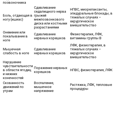
позвоночника
Сдавливание
НПВС, миорелаксанты,
седалищного нерва
эпидуральные блокады, в
Боль, отдающая в
грыжей
тяжелых случаях –
ногу (ишиас)
межпозвонкового
хирургическое
диска или костными
вмешательство
разрастаниями
Онемение или
Сдавливание
Физиотерапия, ЛФК,
покалывание в
нервных корешков
витамины группы В
ноге
ЛФК, физиотерапия, в
Мышечная
Сдавливание
тяжелых случаях –
слабость в ноге
нервных корешков
хирургическое
вмешательство
Нарушение
чувствительности
Поражение нервных
в области ягодиц
НПВС, физиотерапия, ЛФК
корешков
и нижних
конечностей
Скованность
Воспаление,
Растяжка, ЛФК, тепловые
движений по
мышечное
процедуры
утрам
напряжение