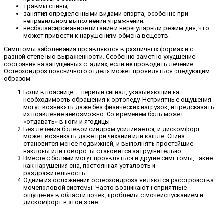
травмы спины;
занятия определенными видами спорта, особенно при
неправильном выполнении упражнений;
несбалансированное питание и нерегулярный режим дня, что
может привести к нарушениям обмена веществ.
Симптомы заболевания проявляются в различных формах и с
разной степенью выраженности. Особенно заметно ухудшение
состояния на запущенных стадиях, если не проводить лечение.
Остеохондроз поясничного отдела может проявляться следующим
образом:
Боли в пояснице — первый сигнал, указывающий на
необходимость обращения к ортопеду. Неприятные ощущения
могут возникать даже без физических нагрузок, и предсказать
их появление невозможно. Со временем боль может
«отдавать» в ноги и ягодицы.
Без лечения болевой синдром усиливается, и дискомфорт
может возникать даже при чихании или кашле. Спина
становится менее подвижной, и выполнять простейшие
наклоны или повороты становится затруднительно.
Вместе с болями могут проявляться и другие симптомы, такие
как нарушения сна, постоянная усталость и
раздражительность.
Одним из осложнений остеохондроза являются расстройства
мочеполовой системы. Часто возникают неприятные
ощущения в области почек, проблемы с мочеиспусканием и
дискомфорт в этой зоне.