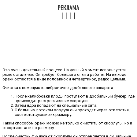
Это очень длительный процесс. На данный момент используется
реже остальных. Он требует большого опыта работы. На выходе
орехи остаются в виде половинок и четвертинок, редко целыми.
Очистка с помощью калибровочно-дробильного аппарата:
После калибровки плоды поступают в дробильный бункер, где
происходит растрескивание скорлупы.
Затем ядра попадают на специальные сита.
С большим потоком воздуха они проходят через отверстия,
соответствующие их размеру.
Таким способом орехи можно не только очистить от скорлупы, но и
отсортировать по размеру.
После очистки фундука от скорлупы он отправляется в сушильные