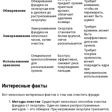
Обжаривание
Требует
придает орехам
фундука на
внимания,
приятный
сковороде или
чтобы не
Обжаривание
аромат,
в духовке до
пережарить,
облегчает
растрескивания
может быть
удаление
скорлупы.
шумно.
кожицы.
Требует
Замораживание
Скорлупа
времени, может
фундука на
становится
быть
Замораживание
несколько
более хрупкой,
неэффективно
часов, затем
легче
для всех
очистка.
раскалывается.
орехов.
Требует
покупки
Специальное
Быстро,
орехокола,
приспособление
эффективно,
Использование
может
для
снижает риск
орехокола
повредить ядра
раскалывания
повреждения
при
орехов.
пальцев.
неправильном
использовании.
Интересные факты
Вот несколько интересных фактов о том, как очистить фундук:
Методы очистки
: Существует несколько способов очистки
фундука от скорлупы. Один из самых распространенных
методов — это обжарка. При нагревании скорлупа трескается,