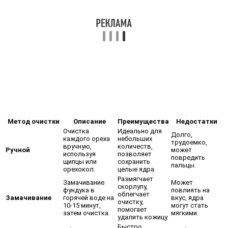
Метод очистки
Описание
Преимущества
Недостатки
Очистка
Идеально для
Долго,
каждого ореха
небольших
трудоемко,
вручную,
количеств,
Ручной
может
используя
позволяет
повредить
щипцы или
сохранить
пальцы.
орехокол.
целые ядра.
Размягчает
Замачивание
Может
скорлупу,
фундука в
повлиять на
облегчает
Замачивание
горячей воде на
вкус, ядра
очистку,
10-15 минут,
могут стать
помогает
затем очистка.
мягкими.
удалить кожицу.
Быстро,