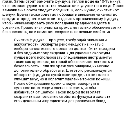
грязи. Затем стоит замочить фундук в теплой воде на 10-15 минут,
что поможет удалить остатки химикатов и улучшит его вкус. После
замачивания орехи следует обсушить и, если нужно, очистить от
шелухи. Врачи также советуют обращать внимание на качество
продукта: предпочтение стоит отдавать органическому фундуку,
чтобы минимизировать риск попадания вредных веществ в
организм. Правильная очистка орехов не только обеспечивает их
безопасность, но и помогает сохранить полезные свойства.
Очистка фундука — процесс, требующий внимания и
аккуратности. Эксперты рекомендуют начинать с
выбора качественного ореха: он должен быть твердым
и без видимых повреждений. Для удаления скорлупы
лучше всего использовать специальные инструменты,
такие как орехокол, который обеспечивает легкость и
безопасность. Если же орехи уже очищены, их можно
дополнительно обработать. Для этого рекомендуется
обжарить фундук на сухой сковороде, что не только
улучшит вкус, но и облегчит удаление тонкой кожицы.
После обжаривания орехи следует завернуть в
кухонное полотенце и слегка потереть, чтобы
избавиться от шелухи. Такой подход позволяет
сохранить все полезные свойства фундука и сделать
его идеальным ингредиентом для различных блюд.