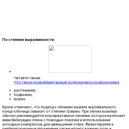
По степени выраженности:
Читайте также:
Что такое полисегментарный остеохондроз позвоночника
растяжение,
подвывих,
вывих.
Врачи отмечают, что подход к лечению вывиха акромиального
конца ключицы зависит от степени травмы. При легких вывихах
обычно рекомендуется консервативное лечение, которое включает
иммобилизацию плеча с помощью повязки и использование
холодных компрессов для уменьшения отека. Физиотерапия и
реабилитационные упражнения также играют важную роль в