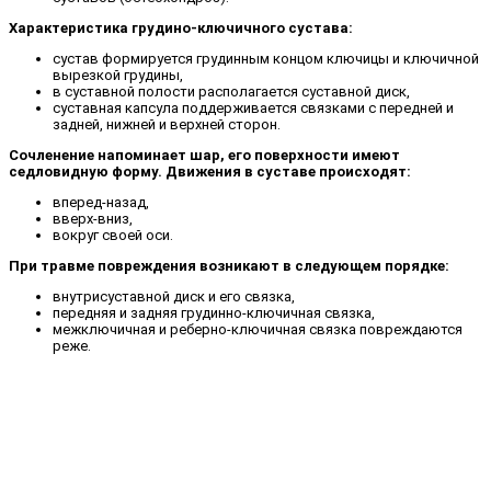
Характеристика грудино-ключичного сустава:
сустав формируется грудинным концом ключицы и ключичной
вырезкой грудины,
в суставной полости располагается суставной диск,
суставная капсула поддерживается связками с передней и
задней, нижней и верхней сторон.
Сочленение напоминает шар, его поверхности имеют
седловидную форму. Движения в суставе происходят:
вперед-назад,
вверх-вниз,
вокруг своей оси.
При травме повреждения возникают в следующем порядке:
внутрисуставной диск и его связка,
передняя и задняя грудинно-ключичная связка,
межключичная и реберно-ключичная связка повреждаются
реже.