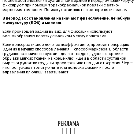
После восстановления сустава при верхнем и переднем вывихе руку
фиксируют при помощи торакобрахиальной повязки с ватно-
марлевым тампоном. Повязку оставляют на четыре-пять недель.
В период восстановления назначают физиолечение, лечебную
физкультуру (ЛФК) и массаж.
Если произошел задний вывих, для фиксации используют
восьмиобразную повязку с валиком между лопатками.
Если консервативное лечение неэффективно, проводят операцию.
Один из ведущих способов лечения – способ Марксера. В области
грудинно-ключичного сустава делают надрез, удаляют кровь и
обрывки мягких тканей, на конце ключицы и в области суставной
вырезки рукоятки грудины просверливают по два отверстия. Через
них пропускают толстую нить или полоски фасции и после
вправления ключицы завязывают.