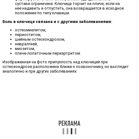
суставе ограничена. Ключица торчит на плече, если на
нее надавить и отпустить, она возвращается в исходное
положение по типу клавиши.
Боль в ключице связана и с другими заболеваниями:
остеомиелитом,
периоститом,
шейным остеохондрозом,
невралгией,
миозитом,
плече-лопаточным периартритом.
Изображенная на фото припухлость над ключицей при
остеохондрозе расположена ближе к позвоночнику, но выглядит
аналогично и при других заболеваниях.