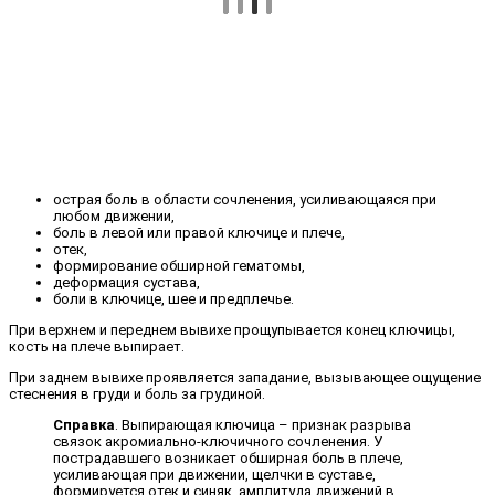
острая боль в области сочленения, усиливающаяся при
любом движении,
боль в левой или правой ключице и плече,
отек,
формирование обширной гематомы,
деформация сустава,
боли в ключице, шее и предплечье.
При верхнем и переднем вывихе прощупывается конец ключицы,
кость на плече выпирает.
При заднем вывихе проявляется западание, вызывающее ощущение
стеснения в груди и боль за грудиной.
Справка
. Выпирающая ключица – признак разрыва
связок акромиально-ключичного сочленения. У
пострадавшего возникает обширная боль в плече,
усиливающая при движении, щелчки в суставе,
формируется отек и синяк, амплитуда движений в