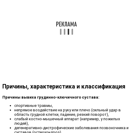
Причины, характеристика и классификация
Причины вывиха грудинно-ключичного сустава:
спортивные травмы,
непрямое воздействие на руку или плечо (сильный удар в
область грудной клетки, падение, резкий поворот),
слабый костно-мышечный аппарат (например, у пожилых
людей),
дегенеративно-дистрофические заболевания позвоночника и
суставов (остеохондроз).