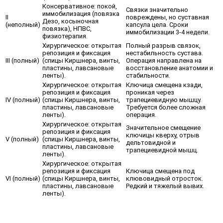
Консервативное: покой,
Связки значительно
иммобилизация (повязка
II
повреждены, но суставная
Дезо, косыночная
(неполный)
капсула цела. Сроки
повязка), НПВС,
иммобилизации 3-4 недели.
физиотерапия.
Хирургическое: открытая
Полный разрыв связок,
репозиция и фиксация
нестабильность сустава.
III (полный)
(спицы Киршнера, винты,
Операция направлена на
пластины, лавсановые
восстановление анатомии и
ленты).
стабильности.
Хирургическое: открытая
Ключица смещена кзади,
репозиция и фиксация
проникая через
IV (полный)
(спицы Киршнера, винты,
трапециевидную мышцу.
пластины, лавсановые
Требуется более сложная
ленты).
операция.
Хирургическое: открытая
Значительное смещение
репозиция и фиксация
ключицы кверху, отрыв
V (полный)
(спицы Киршнера, винты,
дельтовидной и
пластины, лавсановые
трапециевидной мышц.
ленты).
Хирургическое: открытая
репозиция и фиксация
Ключица смещена под
VI (полный)
(спицы Киршнера, винты,
клювовидный отросток.
пластины, лавсановые
Редкий и тяжелый вывих.
ленты).