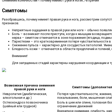
Онемение конечностей? Почему немеют руки и ноги👉8 причин
Симптомы
Разобравшись, почему немеет правая рука и нога, рассмотрим сопут
признаков:
Неприятные ощущения в правой руки или ноге – обычно появля
Боль – возникает после приступа, когда к мышцам возвращает
нерва – симптом отмечается в зоне поражения (ягодица, подмы
Парестезии – это кратковременная потеря чувствительности в 
Снижение пульса – характерно для сосудистых патологий. Умен
Бледность кожи – отмечается в области предплечий и голеней, к
Внимание!
Для запущенных стадий характерны нарушения координации и т
Возможная причина онемения
Симптомы (дополнител
правой руки и ноги
Невропатия (диабетическая,
Потеря чувствительности, жжение,
алкогольная и др.)
покалывание, боли, мышечная сла
Остеохондроз позвоночника
Боль в шее или спине, головная бо
(шейный или грудной)
ограничение движений
Внезапное онемение, слабость, на