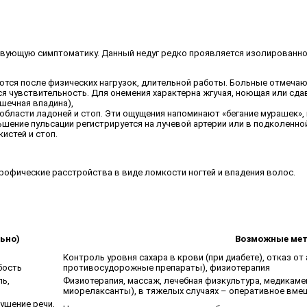
ствующую симптоматику. Данный недуг редко проявляется изолированно
ются после физических нагрузок, длительной работы. Больные отмеча
ся чувствительность. Для онемения характерна жгучая, ноющая или сд
шечная впадина),
области ладоней и стоп. Эти ощущения напоминают «бегание мурашек»,
ьшение пульсации регистрируется на лучевой артерии или в подколенной
истей и стоп.
рофические расстройства в виде ломкости ногтей и впадения волос.
ьно)
Возможные мет
Контроль уровня сахара в крови (при диабете), отказ от
бость
противосудорожные препараты), физиотерапия
ль,
Физиотерапия, массаж, лечебная физкультура, медикам
миорелаксанты), в тяжелых случаях – оперативное вм
рушение речи,