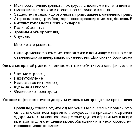
Межпозвоночные грыжи и протрузии в шейном и поясничном от
Смещение позвонков и стеноз позвоночного канала,
Защемление седалищного нерва, приводящее к онемению право
Атеросклероз, тромбоз, варикозное расширение вен, болезнь Р
Инсульт головного мозга и склероз,
Полинейропатия,
Травмы и обморожения,
Опухоли.
Мнение специалиста!
Одновременное онемение правой руки и ноги чаще связано с з
отвечающих за иннервацию конечностей. Для снятия боли можно
Онемение правой руки или ноги может также быть вызвано физиолог
Частые стрессы,
Переутомление,
Недостаток витаминов,
Курение и алкоголь,
Физические перегрузки.
Устранить физиологическую причину онемения проще, чем при наличии
Врачи подчеркивают, что одновременное онемение правой руки
связано с сжатием нервов или сосудов, что приводит к времен
здоровьем. Для диагностики рекомендуется обратиться к невр
препараты для улучшения кровообращения и, в некоторых случ
возникновение онемения.