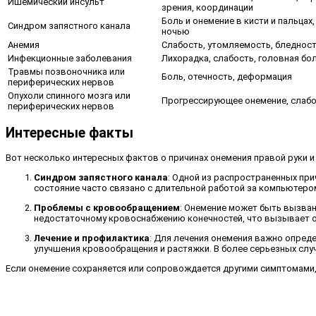
Ишемический инсульт
зрения, координации
Боль и онемение в кисти и пальцах
Синдром запястного канала
ночью
Анемия
Слабость, утомляемость, бледнос
Инфекционные заболевания
Лихорадка, слабость, головная бо
Травмы позвоночника или
Боль, отечность, деформация
периферических нервов
Опухоли спинного мозга или
Прогрессирующее онемение, слабо
периферических нервов
Интересные факты
Вот несколько интересных фактов о причинах онемения правой руки и 
Синдром запястного канала
: Одной из распространенных при
состояние часто связано с длительной работой за компьютер
Проблемы с кровообращением
: Онемение может быть вызван
недостаточному кровоснабжению конечностей, что вызывает 
Лечение и профилактика
: Для лечения онемения важно опреде
улучшения кровообращения и растяжки. В более серьезных слу
Если онемение сохраняется или сопровождается другими симптомами, т