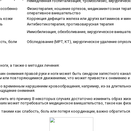
Немедленная госпитализация, тромболизис, хирургичес
, особенно
Физиотерапия, ношение ортезов, медикаментозная терап
оперативное вмешательство
ть кожи
Коррекция дефицита железа или других витаминов и ми
ль
Антибиотикотерапия, противовирусная терапия
Иммобилизация, обезболивание, хирургическое вмешат
сть, боли
Обследование (МРТ, КТ), хирургическое удаление опухоли
ноги, а также о методах лечения:
чин онемения правой руки и ноги может быть синдром запястного канал
ом или повторяющимися движениями, что может привести к онемению и
о временным нарушением кровообращения, например, из-за длительного
ощущение онемения.
лить его причину. В некоторых случаях достаточно изменить образ жи
чаях может потребоваться медицинское вмешательство, такое как физи
акими как слабость, боль или потеря координации, важно обратиться к