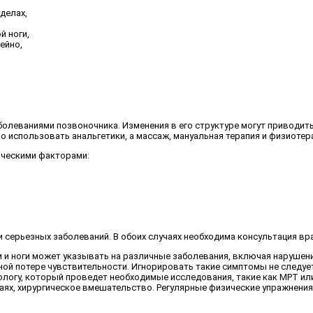
делах,
й ноги,
ейно,
аболеваниями позвоночника. Изменения в его структуре могут приводи
 использовать анальгетики, а массаж, мануальная терапия и физиотера
ическими факторами:
 серьезных заболеваний. В обоих случаях необходима консультация вра
 и ноги может указывать на различные заболевания, включая нарушени
ной потере чувствительности. Игнорировать такие симптомы не следует
ологу, который проведет необходимые исследования, такие как МРТ и
аях, хирургическое вмешательство. Регулярные физические упражнения