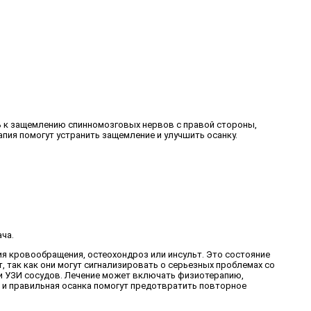
ть к защемлению спинномозговых нервов с правой стороны,
пия помогут устранить защемление и улучшить осанку.
ча.
я кровообращения, остеохондроз или инсульт. Это состояние
, так как они могут сигнализировать о серьезных проблемах со
ли УЗИ сосудов. Лечение может включать физиотерапию,
 и правильная осанка помогут предотвратить повторное