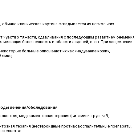
, обычно клиническая картина складывается из нескольких
ют чувство тяжести, сдавливания с последующим развитием онемения,
авливающая болезненность в области ладоней, стоп. При защемлении
 некоторые больные описывают их как «надувание кожи»,
 ямке,
оды лечения/обследования
 алкоголя, медикаментозная терапия (витамины группы В,
ентозная терапия (нестероидные противовоспалительные препараты,
ешательство