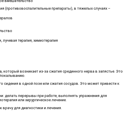
кое вмешательство
ия (противовоспалительные препараты), в тяжелых случаях –
нералов
ельство
, лучевая терапия, химиотерапия
а, который возникает из-за сжатия срединного нерва в запястье. Это
 покалыванию.
 сидения в одной позе или сжатия сосудов. Это может привести к
зни: делать перерывы при работе, выполнять упражнения для
отерапия или хирургическое лечение.
 врачу для диагностики и лечения.