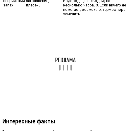
неприятный
загрязнение,
водорода (1:1 с водой) на
запах
плесень
несколько часов. 3. Если ничего не
помогает, возможно, термос пора
заменить.
Интересные факты