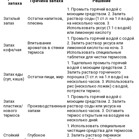
Причина запаха
Решение
запаха
1. Промыть горячей водой с
моющим средством. 2. Залить
Затхлый
Остатки напитков,
раствор соды (1 ст.л. на 1 л воды)
запах
плесень
на несколько часов. 3.
Использовать уксус (1:1 с водой)
или лимонную кислоту.
1. Промыть горячей водой с содой.
Впитывание
2. Залить раствор уксуса или
Запах
ароматов в стенки
лимонной кислоты на ночь. 3.
кофе/чая
термоса
Использовать специальные
таблетки для чистки термосов.
1. Тщательно промыть горячей
водой с моющим средством. 2.
Залить раствор горчичного
Запах еды
Остатки пищи, жир
порошка (1 ст.л. на 1 л воды) на
(суп, каша)
несколько часов. 3. Использовать
рис (несколько ложек) с водой,
потрясти термос.
1. Промыть горячей водой с
Запах
моющим средством. 2. Залить
пластика/
Производственные
раствор соды или уксуса на
нового
запахи
несколько часов. 3. Оставить
термоса
термос открытым на воздухе на
несколько дней.
1. Использовать специальные
чистящие средства для термосов.
Стойкий
Глубокое
2. Залить раствор перекиси