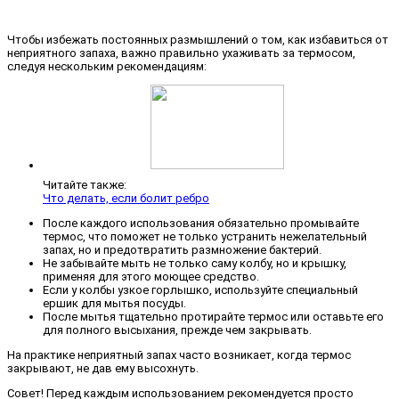
Чтобы избежать постоянных размышлений о том, как избавиться от
неприятного запаха, важно правильно ухаживать за термосом,
следуя нескольким рекомендациям:
Читайте также:
Что делать, если болит ребро
После каждого использования обязательно промывайте
термос, что поможет не только устранить нежелательный
запах, но и предотвратить размножение бактерий.
Не забывайте мыть не только саму колбу, но и крышку,
применяя для этого моющее средство.
Если у колбы узкое горлышко, используйте специальный
ершик для мытья посуды.
После мытья тщательно протирайте термос или оставьте его
для полного высыхания, прежде чем закрывать.
На практике неприятный запах часто возникает, когда термос
закрывают, не дав ему высохнуть.
Совет! Перед каждым использованием рекомендуется просто