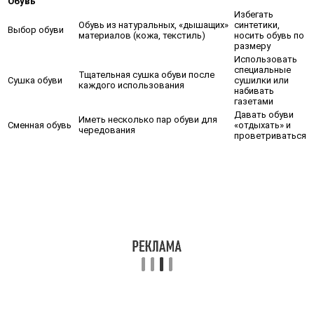
Обувь
Избегать
Обувь из натуральных, «дышащих»
синтетики,
Выбор обуви
материалов (кожа, текстиль)
носить обувь по
размеру
Использовать
специальные
Тщательная сушка обуви после
Сушка обуви
сушилки или
каждого использования
набивать
газетами
Давать обуви
Иметь несколько пар обуви для
Сменная обувь
«отдыхать» и
чередования
проветриваться