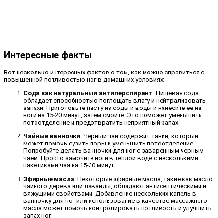
Интересные факты
Вот несколько интересных фактов о том, как можно справиться с
повышенной потливостью ног в домашних условиях:
Сода как натуральный антиперспирант
: Пищевая сода
обладает способностью поглощать влагу и нейтрализовать
запахи. Приготовьте пасту из соды и воды и нанесите ее на
ноги на 15-20 минут, затем смойте. Это поможет уменьшить
потоотделение и предотвратить неприятный запах.
Чайные ванночки
: Черный чай содержит танин, который
может помочь сузить поры и уменьшить потоотделение.
Попробуйте делать ванночки для ног с заваренным черным
чаем. Просто замочите ноги в теплой воде с несколькими
пакетиками чая на 15-30 минут.
Эфирные масла
: Некоторые эфирные масла, такие как масло
чайного дерева или лаванды, обладают антисептическими и
вяжущими свойствами. Добавление нескольких капель в
ванночку для ног или использование в качестве массажного
масла может помочь контролировать потливость и улучшить
запах ног.