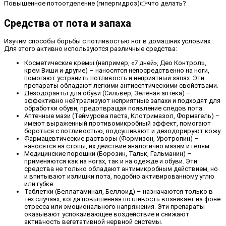
Повышенное потоотделение (гипергидроз)👉что делать?
Средства от пота и запаха
Изучим способы борьбы с потливостью ног в домашних условиях.
Для этого активно используются различные средства:
Косметические кремы (например, «7 дней», Део Контроль,
крем Виши и другие) – наносятся непосредственно на ноги,
помогают устранить потливость и неприятный запах. Эти
препараты обладают легкими антисептическими свойствами.
Дезодоранты для обуви (Сильвер, Зелёная аптека) –
эффективно нейтрализуют неприятные запахи и подходят для
обработки обуви, предотвращая появление следов пота.
Аптечные мази (Теймурова паста, Клотримазол, Формагель) –
имеют выраженный противомикробный эффект, помогают
бороться с потливостью, подсушивают и дезодорируют кожу.
Фармацевтические растворы (Формизон, Уротропин) –
наносятся на стопы, их действие аналогично мазям и гелям.
Медицинские порошки (Борозин, Тальк, Гальманин) –
применяются как на ногах, так и на одежде и обуви. Эти
средства не только обладают антимикробным действием, но
и впитывают излишки пота, подобно активированному углю
или губке.
Таблетки (Беллатаминал, Беллоид) – назначаются только в
тех случаях, когда повышенная потливость возникает на фоне
стресса или эмоционального напряжения. Эти препараты
оказывают успокаивающее воздействие и снижают
активность вегетативной нервной системы.