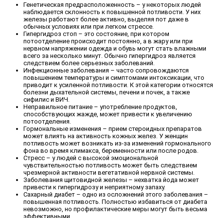
Генетическая предрасположенность – у некоторых людей
наблюдается склонность к повышенной потливости. У них
железы работают более активно, выделяя пот даже в
обычных условиях или при легком стрессе.
Гипергидроз стоп – это состояние, при котором
потоотделение происходит постоянно, а в жару или при
нервном напряжении одежда и обувь могут стать влажными
всего за несколько минут. Обычно гипергидроз является
следствием более серьезных заболеваний.
Инфекционные заболевания – часто сопровождаются
повышением температуры и симптомами интоксикации, что
приводит к усиленной потливости. К этой категории относятся
болезни дыхательной системы, печени и почек, а также
сифилис и ВИЧ.
Неправильное питание – употребление продуктов,
способствующих жажде, может привести к увеличению
потоотделения.
Гормональные изменения – прием стероидных препаратов
может влиять на активность кожных желез. У женщин
потливость может возникать из-за изменений гормонального
фона во время климакса, беременности или после родов.
Стресс – у людей с высокой эмоциональной
чувствительностью потливость может быть следствием
чрезмерной активности вегетативной нервной системы.
Заболевания щитовидной железы – нехватка йода может
привести к гипергидрозу и неприятному запаху.
Сахарный диабет – одно из осложнений этого заболевания –
повышенная потливость. Полностью избавиться от диабета
невозможно, но профилактические меры могут быть весьма
эффективными.