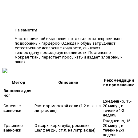
На заметку!
Часто причиной выделения пота является неправильно
подобранный гардероб. Одежда и обувь затрудняют
естественное испарение жидкости, снижают
теплоотдачу, провоцируя потливость. Постепенно
мокрая ткань перестаёт просыхать и издаёт зловонный
запах.
Рекомендации
Метод
Описание
по применению
Ванночки для
ног
Ежедневно, 15-
Солевые
Раствор морской соли (1-2 ст.л. на
20 минут, в
ванночки
литр воды)
течение 1-2
недель
Ежедневно, 15-
Травяные
Отвары коры дуба, ромашки,
20 минут, в
ванночки
шалфея (2-3 ст.л. на литр воды)
течение 2-3
недель