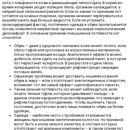
пота с поверхности кожи и уменьшающие теплоотдачу. В норме во
время испарения уходят излишки тепла, организм охлаждается, а
неприятный запах выветривается. Если по каким-то причинам пот
остаётся на кожных покровах, организм начинает перегреваться и
вырабатывать ещё больше жидкости. Если не устранить
провоцирующий фактор, постепенно одежда и обувь пропитывается
потом, появляется неприятный «аромат» вызывая психологический
дискомфорт. К основным причинам повышенной потливости ног
относятся:
Обувь – даже у здорового человека кожа начнёт потеть, если
обуты туфли или кроссовки из искусственных материалов,
плохо пропускающие воздух. Аналогичного эффекта можно
добиться, если одеть на ногу целлофановый пакет, в котором
пот перестанет испаряться. В результате отдача тепла
прекращается, что провоцирует рефлекторную секрецию
потовых желёз,
Серьёзную проблему может доставить ношение кожаной
обуви в жару – если отсутствуют вентиляционные отверстия,
возникает тот же самый эффект «целлофанового пакета»,
Также сильная потливость ног может наблюдаться, если
носить тесные туфли, которые сдавливают пальцы – в
данном случае нарушается кровообращение, что приводит к
рефлекторному потоотделению. Чтобы вылечить такое
состояние, достаточно всего лишь поменять обувь на более
удобную,
Одежда – наиболее часто с проблемой сталкиваются
женщины при ношении синтетических колготок. Но причиной
могут быть и носки низкого качества, в составе которых
отсутствуют натуральные компоненты – в таком случае пот