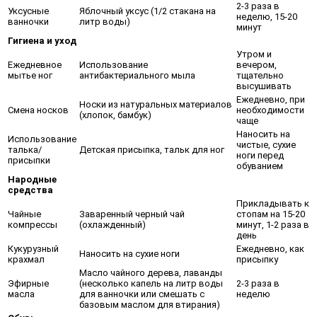
2-3 раза в
Уксусные
Яблочный уксус (1/2 стакана на
неделю, 15-20
ванночки
литр воды)
минут
Гигиена и уход
Утром и
Ежедневное
Использование
вечером,
мытье ног
антибактериального мыла
тщательно
высушивать
Ежедневно, при
Носки из натуральных материалов
Смена носков
необходимости
(хлопок, бамбук)
чаще
Наносить на
Использование
чистые, сухие
талька/
Детская присыпка, тальк для ног
ноги перед
присыпки
обуванием
Народные
средства
Прикладывать к
Чайные
Заваренный черный чай
стопам на 15-20
компрессы
(охлажденный)
минут, 1-2 раза в
день
Кукурузный
Ежедневно, как
Наносить на сухие ноги
крахмал
присыпку
Масло чайного дерева, лаванды
Эфирные
(несколько капель на литр воды
2-3 раза в
масла
для ванночки или смешать с
неделю
базовым маслом для втирания)