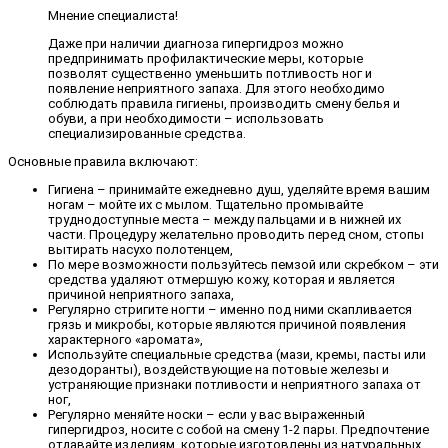
Мнение специалиста!
Даже при наличии диагноза гипергидроз можно
предпринимать профилактические меры, которые
позволят существенно уменьшить потливость ног и
появление неприятного запаха. Для этого необходимо
соблюдать правила гигиены, производить смену белья и
обуви, а при необходимости – использовать
специализированные средства.
Основные правила включают:
Гигиена – принимайте ежедневно душ, уделяйте время вашим
ногам – мойте их с мылом. Тщательно промывайте
труднодоступные места – между пальцами и в нижней их
части. Процедуру желательно проводить перед сном, стопы
вытирать насухо полотенцем,
По мере возможности пользуйтесь пемзой или скребком – эти
средства удаляют отмершую кожу, которая и является
причиной неприятного запаха,
Регулярно стригите ногти – именно под ними скапливается
грязь и микробы, которые являются причиной появления
характерного «аромата»,
Используйте специальные средства (мази, кремы, пасты или
дезодоранты), воздействующие на потовые железы и
устраняющие признаки потливости и неприятного запаха от
ног,
Регулярно меняйте носки – если у вас выраженный
гипергидроз, носите с собой на смену 1-2 пары. Предпочтение
отдавайте изделиям, которые изготовлены из натуральных