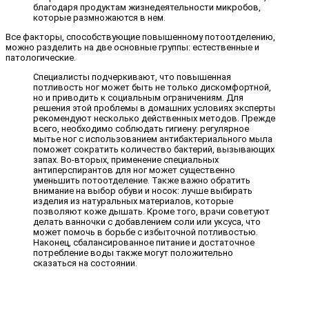
благодаря продуктам жизнедеятельности микробов,
которые размножаются в нем.
Все факторы, способствующие повышенному потоотделению,
можно разделить на две основные группы: естественные и
патологические.
Специалисты подчеркивают, что повышенная
потливость ног может быть не только дискомфортной,
но и приводить к социальным ограничениям. Для
решения этой проблемы в домашних условиях эксперты
рекомендуют несколько действенных методов. Прежде
всего, необходимо соблюдать гигиену: регулярное
мытье ног с использованием антибактериального мыла
поможет сократить количество бактерий, вызывающих
запах. Во-вторых, применение специальных
антиперспирантов для ног может существенно
уменьшить потоотделение. Также важно обратить
внимание на выбор обуви и носок: лучше выбирать
изделия из натуральных материалов, которые
позволяют коже дышать. Кроме того, врачи советуют
делать ванночки с добавлением соли или уксуса, что
может помочь в борьбе с избыточной потливостью.
Наконец, сбалансированное питание и достаточное
потребление воды также могут положительно
сказаться на состоянии.