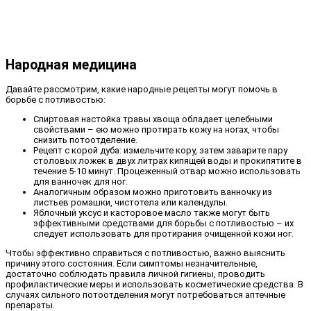
Народная медицина
Давайте рассмотрим, какие народные рецепты могут помочь в
борьбе с потливостью:
Спиртовая настойка травы хвоща обладает целебными
свойствами – ею можно протирать кожу на ногах, чтобы
снизить потоотделение.
Рецепт с корой дуба: измельчите кору, затем заварите пару
столовых ложек в двух литрах кипящей воды и прокипятите в
течение 5-10 минут. Процеженный отвар можно использовать
для ванночек для ног.
Аналогичным образом можно приготовить ванночку из
листьев ромашки, чистотела или календулы.
Яблочный уксус и касторовое масло также могут быть
эффективными средствами для борьбы с потливостью – их
следует использовать для протирания очищенной кожи ног.
Чтобы эффективно справиться с потливостью, важно выяснить
причину этого состояния. Если симптомы незначительные,
достаточно соблюдать правила личной гигиены, проводить
профилактические меры и использовать косметические средства. В
случаях сильного потоотделения могут потребоваться аптечные
препараты.