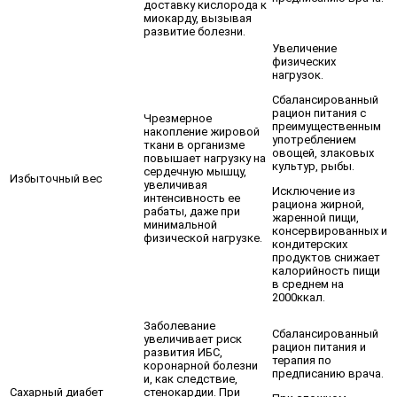
доставку кислорода к
миокарду, вызывая
развитие болезни.
Увеличение
физических
нагрузок.
Сбалансированный
рацион питания с
Чрезмерное
преимущественным
накопление жировой
употреблением
ткани в организме
овощей, злаковых
повышает нагрузку на
культур, рыбы.
сердечную мышцу,
Избыточный вес
увеличивая
Исключение из
интенсивность ее
рациона жирной,
рабаты, даже при
жаренной пищи,
минимальной
консервированных и
физической нагрузке.
кондитерских
продуктов снижает
калорийность пищи
в среднем на
2000ккал.
Заболевание
Сбалансированный
увеличивает риск
рацион питания и
развития ИБС,
терапия по
коронарной болезни
предписанию врача.
и, как следствие,
Сахарный диабет
стенокардии. При