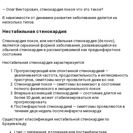
— Олег Викторович, стенокардия покоя что это такое?
В зависимости от динамики развития заболевание делится на
несколько типов.
Нестабильная стенокардия
Стенокардия покоя, или нестабильная стенокардия (de novo),
является серьезной формой заболевания, развивающейся из
обычной стенокардии и рассматриваемой как предынфарктное
состояние.
Нестабильная стенокардия характеризуется:
Прогрессирующей или спонтанной стенокардией —
увеличивается частота, продолжительность и интенсивность
приступов, симптомы могут проявляться даже во сне.
Стенокардией покоя — симптомы возникают в состоянии
полного физического и эмоционального покоя.
Впервые возникшей стенокардией — состояние длится не
более 30 дней, может стабилизироваться или
прогрессировать.
Постинфарктной стенокардией — симптомы проявляются в
течение двух недель после инфаркта миокарда.
Существует классификация нестабильной стенокардии по
Браунвальду:
I тип — первичная, вторичная или постинфарктная