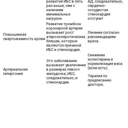
развития ИБС в пять
АД, следовательно,
раз выше, чем с
сердечно-
наличием
сосудистая
минимальных
стенокардия
нагрузок
отступит
Развитие тромбоза
коронарной артерии
вызывает рост
Лечение согласно
Повышенная
атеросклеротических
рекомендациям
свертываемость крови
бляшек, которые
врача.
являются причиной
ИБС и стенокардии.
Снижение
холестерина и
Это заболевание
нормализация веса
вызывает увеличение
(если есть).
Артериальная
в размерах левого
гипертония
желудочка, ИБС,
Терапия по
следовательно, и
предписанию
стенокардии.
доктора.