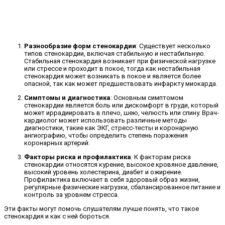
Разнообразие форм стенокардии
: Существует несколько
типов стенокардии, включая стабильную и нестабильную.
Стабильная стенокардия возникает при физической нагрузке
или стрессе и проходит в покое, тогда как нестабильная
стенокардия может возникать в покое и является более
опасной, так как может предшествовать инфаркту миокарда.
Симптомы и диагностика
: Основным симптомом
стенокардии является боль или дискомфорт в груди, который
может иррадиировать в плечо, шею, челюсть или спину. Врач-
кардиолог может использовать различные методы
диагностики, такие как ЭКГ, стресс-тесты и коронарную
ангиографию, чтобы определить степень поражения
коронарных артерий.
Факторы риска и профилактика
: К факторам риска
стенокардии относятся курение, высокое кровяное давление,
высокий уровень холестерина, диабет и ожирение.
Профилактика включает в себя здоровый образ жизни,
регулярные физические нагрузки, сбалансированное питание и
контроль за уровнем стресса.
Эти факты могут помочь слушателям лучше понять, что такое
стенокардия и как с ней бороться.