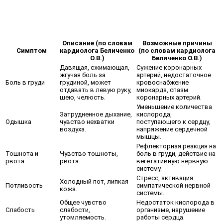
Описание (по словам
Возможные причины
Симптом
кардиолога Беличенко
(по словам кардиолога
О.В.)
Беличенко О.В.)
Давящая, сжимающая,
Сужение коронарных
жгучая боль за
артерий, недостаточное
Боль в груди
грудиной, может
кровоснабжение
отдавать в левую руку,
миокарда, спазм
шею, челюсть.
коронарных артерий.
Уменьшение количества
Затрудненное дыхание,
кислорода,
Одышка
чувство нехватки
поступающего к сердцу,
воздуха.
напряжение сердечной
мышцы.
Рефлекторная реакция на
Тошнота и
Чувство тошноты,
боль в груди, действие на
рвота
рвота.
вегетативную нервную
систему.
Стресс, активация
Холодный пот, липкая
Потливость
симпатической нервной
кожа.
системы.
Общее чувство
Недостаток кислорода в
Слабость
слабости,
организме, нарушение
утомляемость.
работы сердца.