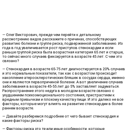
— Олег Викторович, прежде чем перейти к детальному
рассмотрению видов расскажите о причинах, способствующих
развитию болезни и группе риска, подверженной заболеванию. Из
года в год увеличивается рост приступов стенокардии и если
раньше группой риска была возрастная категория 65 лет и старше,
то сейчас много случаев фиксируется в возрасте 45 лет. С чем это
связано?
— Стенокардия в возрасте 65-75 лет диагностируется в 20% случаев
и это нормальные показатели, так как с возрастом происходит
накопление атеросклеротических бляшек в сосудах сердца, именно
они и являются первопричиной болезни. А вот увеличение случаев
заболевания в возрасте 45-55 лет до 5% заставляет задуматься.
Распространение этого недуга в молодом возрасте связано с
ухудшением психоэмоционального состояния, пристрастием к
вредным привычкам и плохому качеству пищи. И это далеко не все
факторы, которые могут влиять на развитие стенокардии в более
раннем возрасте.
— Давайте разберемся подробнее от чего бывает стенокардия и
какие факторы риска?
— Факторы риска это те или иные особенности, которые