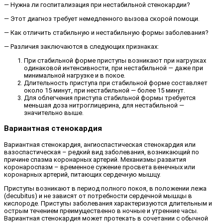
— Нужна ли госпитализация при нестабильной стенокардии?
— Этот диагноз требует немедленного вызова скорой помощи.
— Как отличить стабильную и нестабильную формы заболевания?
— Различия заключаются в следующих признаках:
При стабильной форме приступы возникают при нагрузках
одинаковой интенсивности, при нестабильной — даже при
минимальной нагрузке и в покое.
Длительность приступа при стабильной форме составляет
около 15 минут, при нестабильной — более 15 минут.
Для облегчения приступа стабильной формы требуется
меньшая доза нитроглицерина, для нестабильной —
значительно выше.
Вариантная стенокардия
Вариантная стенокардия, ангиоспастическая стенокардия или
вазоспастическая – редкий вид заболевания, возникающий по
причине спазма коронарных артерий. Механизмы развития
коронароспазм – временное сужение просвета венечных или
коронарных артерий, питающих сердечную мышцу.
Приступы возникают в период полного покоя, в положении лежа
(decubitus) и не зависят от потребности сердечной мышцы в
кислороде. Приступы заболевания характеризуются длительным и
острым течением преимущественно в ночные и утренние часы.
Вариантная стенокардия может протекать в сочетании с обычной