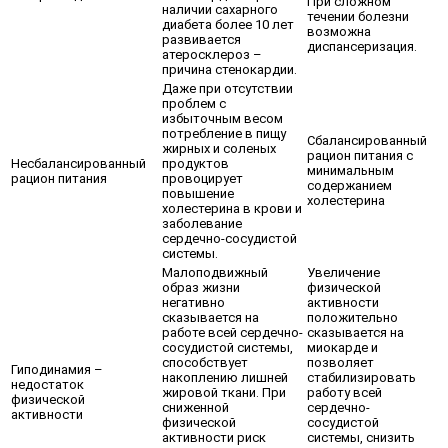
При сложном
наличии сахарного
течении болезни
диабета более 10 лет
возможна
развивается
диспансеризация.
атеросклероз –
причина стенокардии.
Даже при отсутствии
проблем с
избыточным весом
потребление в пищу
Сбалансированный
жирных и соленых
рацион питания с
Несбалансированный
продуктов
минимальным
рацион питания
провоцирует
содержанием
повышение
холестерина
холестерина в крови и
заболевание
сердечно-сосудистой
системы.
Малоподвижный
Увеличение
образ жизни
физической
негативно
активности
сказывается на
положительно
работе всей сердечно-
сказывается на
сосудистой системы,
миокарде и
способствует
позволяет
Гиподинамия –
накоплению лишней
стабилизировать
недостаток
жировой ткани. При
работу всей
физической
сниженной
сердечно-
активности
физической
сосудистой
активности риск
системы, снизить