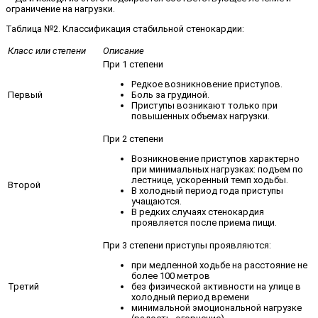
ограничение на нагрузки.
Таблица №2. Классификация стабильной стенокардии:
Класс или степени
Описание
При 1 степени
Редкое возникновение приступов.
Боль за грудиной.
Первый
Приступы возникают только при
повышенных объемах нагрузки.
При 2 степени
Возникновение приступов характерно
при минимальных нагрузках: подъем по
лестнице, ускоренный темп ходьбы.
Второй
В холодный период года приступы
учащаются.
В редких случаях стенокардия
проявляется после приема пищи.
При 3 степени приступы проявляются:
при медленной ходьбе на расстояние не
более 100 метров
без физической активности на улице в
Третий
холодный период времени
минимальной эмоциональной нагрузке