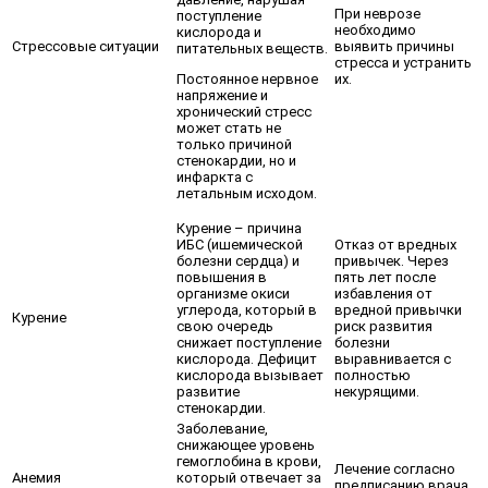
При неврозе
поступление
необходимо
кислорода и
Стрессовые ситуации
выявить причины
питательных веществ.
стресса и устранить
Постоянное нервное
их.
напряжение и
хронический стресс
может стать не
только причиной
стенокардии, но и
инфаркта с
летальным исходом.
Курение – причина
ИБС (ишемической
Отказ от вредных
болезни сердца) и
привычек. Через
повышения в
пять лет после
организме окиси
избавления от
углерода, который в
вредной привычки
Курение
свою очередь
риск развития
снижает поступление
болезни
кислорода. Дефицит
выравнивается с
кислорода вызывает
полностью
развитие
некурящими.
стенокардии.
Заболевание,
снижающее уровень
гемоглобина в крови,
Лечение согласно
Анемия
который отвечает за
предписанию врача.