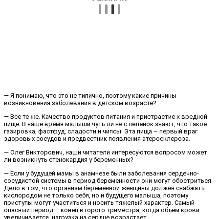
— Я понимаю, что это не типично, поэтому какие причины
возникновения заболевания в детском возрасте?
— Все те же. Качество продуктов питания и пристрастие к вредной
пище. В наше время малыши чуть ли не с пеленок знают, что такое
газировка, фастфуд, сладости и чипсы. Эта пища – первый враг
здоровых сосудов и предвестник появления атеросклероза.
— Олег Викторович, наши читатели интересуются вопросом может
ли возникнуть стенокардия у беременных?
— Если у будущей мамы в анамнезе были заболевания сердечно-
сосудистой системы в период беременности они могут обостриться.
Дело в том, что организм беременной женщины должен снабжать
кислородом не только себя, но и будущего малыша, поэтому
приступы могут участиться и носить тяжелый характер. Самый
опасный период – конец второго триместра, когда объем крови
увеличивается, нагрузка на сердце возрастает.