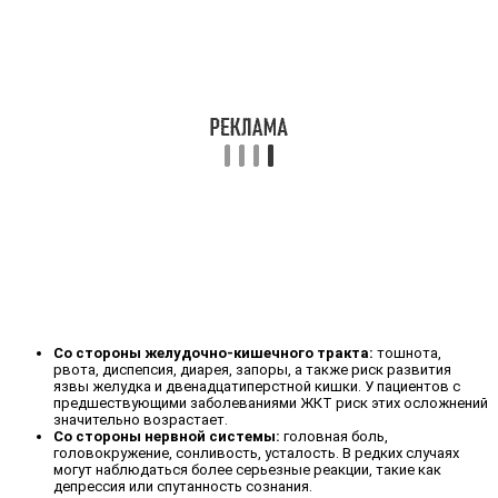
Со стороны желудочно-кишечного тракта:
тошнота,
рвота, диспепсия, диарея, запоры, а также риск развития
язвы желудка и двенадцатиперстной кишки. У пациентов с
предшествующими заболеваниями ЖКТ риск этих осложнений
значительно возрастает.
Со стороны нервной системы:
головная боль,
головокружение, сонливость, усталость. В редких случаях
могут наблюдаться более серьезные реакции, такие как
депрессия или спутанность сознания.