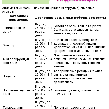
Индометацин мазь — показания (видео инструкция) описание,
отзывы
Показание к
Дозировка
Возможные побочные эффекты
применению
Внутрь, по
Головная боль, тошнота, рвота,
Ревматоидный
25-75 мг 3-4
боли в животе, диарея, запор,
артрит
раза в
метеоризм, изжога
день.
Внутрь, по
Язвенная болезнь желудка и
25-50 мг 3-4
двенадцатиперстной кишки,
Остеоартроз
раза в
кровотечения из ЖКТ, повышение
день.
артериального давления, отеки
Внутрь, по
Повышение активности
Анкилозирующий
25-75 мг 3-4
печеночных трансаминаз, гепатит,
спондилит
раза в
лейкопения, тромбоцитопения,
день.
анемия
Внутрь, по
Аллергические реакции (кожная
25-50 мг 3-4
сыпь, зуд, крапивница,
Подагра
раза в
ангионевротический отек),
день.
бронхоспазм
Внутрь, по
Послеоперационные
25-50 мг 3-4
Головокружение, сонливость,
боли
раза в
шум в ушах
день.
Внутрь, по
25-50 мг 3-4
Тендовагинит
Почечная недостаточность