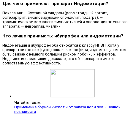
Для чего применяют препарат Индометацин?
Показания: — Суставной синдром (ревматоидный артрит,
остеоартрит, анкилозирующий спондилит, подагра): —
травматическое воспаление мягких тканей и опорно-двигательного
аппарата; — невралгии, миалгии.
Что лучше принимать: ибупрофен или индометацин?
Индометацин и ибупрофен оба относятся к классу НПВП. Хотя у
препаратов схожие функциональные профили, индометацин может
быть связан с немного большим риском побочных эффектов.
Недавнее исследование доказало, что оба препарата имеют
сопоставимую эффективность.
Читайте также:
Применение борной кислоты от запаха ног и повышенной
потливости