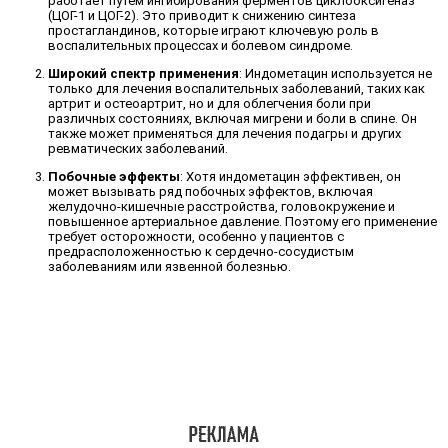
работает путем ингибирования ферментов циклооксигеназ
(ЦОГ-1 и ЦОГ-2). Это приводит к снижению синтеза
простагландинов, которые играют ключевую роль в
воспалительных процессах и болевом синдроме.
Широкий спектр применения
: Индометацин используется не
только для лечения воспалительных заболеваний, таких как
артрит и остеоартрит, но и для облегчения боли при
различных состояниях, включая мигрени и боли в спине. Он
также может применяться для лечения подагры и других
ревматических заболеваний.
Побочные эффекты
: Хотя индометацин эффективен, он
может вызывать ряд побочных эффектов, включая
желудочно-кишечные расстройства, головокружение и
повышенное артериальное давление. Поэтому его применение
требует осторожности, особенно у пациентов с
предрасположенностью к сердечно-сосудистым
заболеваниям или язвенной болезнью.