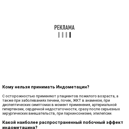
Кому нельзя принимать Индометацин?
С осторожностью применяют у пациентов пожилого возраста, а
также при заболеваниях печени, почек, ЖКТ в анамнезе, при
диспептических симптомах в момент применения, артериальной
гипертензии, сердечной недостаточности, сразу после серьезных
хирургических вмешательств, при паркинсонизме, эпилепсии.
Какой наиболее распространенный побочный эффект
индометацина?