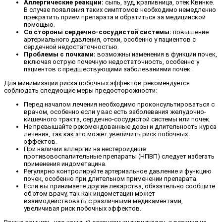
Аллергические реакции:
сыпь, зуд, крапивница, отек Квинке.
В случае появления таких симптомов необходимо немедленно
прекратить прием препарата и обратиться за медицинской
помощью.
Со стороны сердечно-сосудистой системы:
повышение
артериального давления, отеки, особенно у пациентов с
сердечной недостаточностью.
Проблемы с почками:
возможны изменения в функции почек,
включая острую почечную недостаточность, особенно у
пациентов с предшествующими заболеваниями почек.
Для минимизации риска побочных эффектов рекомендуется
соблюдать следующие меры предосторожности:
Перед началом лечения необходимо проконсультироваться с
врачом, особенно если у вас есть заболевания желудочно-
кишечного тракта, сердечно-сосудистой системы или почек.
Не превышайте рекомендованные дозы и длительность курса
лечения, так как это может увеличить риск побочных
эффектов.
При наличии аллергии на нестероидные
противовоспалительные препараты (НПВП) следует избегать
применения индометацина.
Регулярно контролируйте артериальное давление и функцию
почек, особенно при длительном применении препарата.
Если вы принимаете другие лекарства, обязательно сообщите
об этом врачу, так как индометацин может
взаимодействовать с различными медикаментами,
увеличивая риск побочных эффектов.