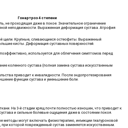
Гонартроз 4 степени
ль, не проходящая даже в покое. Значительное ограничение
лной неподвижности. Выраженная деформация сустава. Атрофия
ой щели. Крупные, сливающиеся остеофиты. Выраженный
ольшие кисты. Деформация суставных поверхностей.
лоэффективно, используется для облегчения симптомов перед
ние коленного сустава (полная замена сустава искусственным
ельства приводит к инвалидности. После эндопротезирования
чшение функции сустава и уменьшение боли.
 ткани. На 3-й стадии хрящ почти полностью изношен, что приводит к
сустава и сильные болевые ощущения даже в состоянии покоя.
вные методы могут включать физиотерапию, инъекции гиалуроновой
а, при которой поврежденный сустав заменяется искусственным.