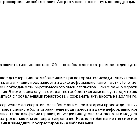
рогрессирование заболевания. Артроз может возникнуть по следующим 
за значительно возрастает. Обычно заболевание затрагивает один суст
езное дегенеративное заболевание, при котором происходит значитель
ли, ограничение подвижности и даже деформацию конечности. Лечение 
ри необходимости, хирургического вмешательства. Также важно обрат
ния. В некоторых случаях может потребоваться замена сустава, что зн
иться с проявлениями гонартроза и сохранить активность на долгие го
й серьезное дегенеративное заболевание, при котором происходит зна
тывают сильные боли, ограничение подвижности и даже деформацию кон
ии, такие как физиотерапия, инъекции гиалуроновой кислоты и медика
артроскопию или эндопротезирование. Важно, чтобы пациенты своевре
изни и замедлить прогрессирование заболевания.