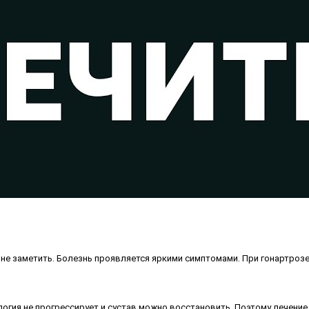
е заметить. Болезнь проявляется яркими симптомами. При гонартрозе 
логия не прогрессирует и сустав можно восстановить. Поэтому лечение