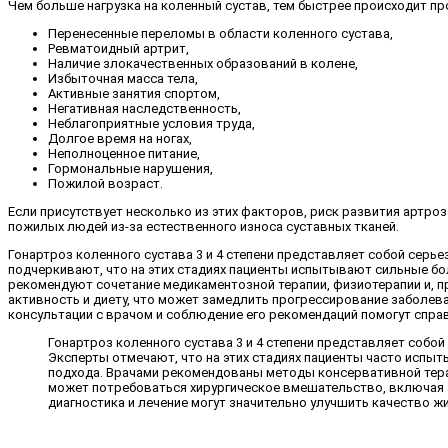
Чем больше нагрузка на коленный сустав, тем быстрее происходит п
Перенесенные переломы в области коленного сустава,
Ревматоидный артрит,
Наличие злокачественных образований в колене,
Избыточная масса тела,
Активные занятия спортом,
Негативная наследственность,
Неблагоприятные условия труда,
Долгое время на ногах,
Неполноценное питание,
Гормональные нарушения,
Пожилой возраст.
Если присутствует несколько из этих факторов, риск развития артро
пожилых людей из-за естественного износа суставных тканей.
Гонартроз коленного сустава 3 и 4 степени представляет собой серь
подчеркивают, что на этих стадиях пациенты испытывают сильные бо
рекомендуют сочетание медикаментозной терапии, физиотерапии и, п
активность и диету, что может замедлить прогрессирование заболева
консультации с врачом и соблюдение его рекомендаций помогут справ
Гонартроз коленного сустава 3 и 4 степени представляет собо
Эксперты отмечают, что на этих стадиях пациенты часто испы
подхода. Врачами рекомендованы методы консервативной терап
может потребоваться хирургическое вмешательство, включая 
диагностика и лечение могут значительно улучшить качество ж