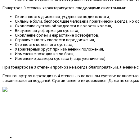
Гонартроз 3 степени характеризуется следующими симптомами:
Скованность движения, ухудшение подвижности,
Сильные боли, беспокоящие человека практически всегда, но ос
Скопление суставной жидкости в полости колена,
Визуальная деформация сустава,
Скопление солей и нарастание остеофитов,
Ограниченность скорости передвижения,
Отечность коленного сустава,
Характерный хруст при изменении положения,
Изменение походки из-за боли,
Изменение размера сустава (чаще увеличение).
При гонартрозе 3 степени прогноз не всегда благоприятный. Лечение 
Если гонартроз переходит в 4 степень, в коленном суставе полность
заканчиваются неудачей. Сустав сильно видоизменен. Даже не специа