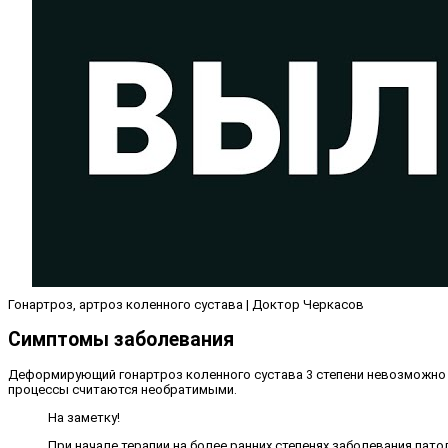
Гонартроз, артроз коленного сустава | Доктор Черкасов
Симптомы заболевания
Деформирующий гонартроз коленного сустава 3 степени невозможно н
процессы считаются необратимыми.
На заметку!
При начале терапии на более ранних степенях заболевания пато