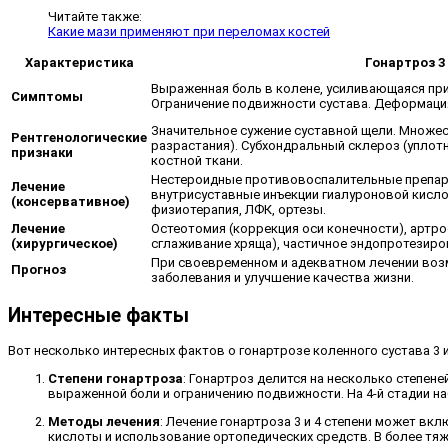
Читайте также:
Какие мази применяют при переломах костей
Характеристика
Гонартроз 3
Выраженная боль в колене, усиливающаяся при
Симптомы
Ограничение подвижности сустава. Деформация 
Значительное сужение суставной щели. Множе
Рентгенологические
разрастания). Субхондральный склероз (уплотн
признаки
костной ткани.
Нестероидные противовоспалительные препар
Лечение
внутрисуставные инъекции гиалуроновой кисл
(консервативное)
физиотерапия, ЛФК, ортезы.
Лечение
Остеотомия (коррекция оси конечности), артр
(хирургическое)
сглаживание хряща), частичное эндопротезиров
При своевременном и адекватном лечении во
Прогноз
заболевания и улучшение качества жизни.
Интересные факты
Вот несколько интересных фактов о гонартрозе коленного сустава 3 и 
Степени гонартроза
: Гонартроз делится на несколько степене
выраженной боли и ограничению подвижности. На 4-й стадии н
Методы лечения
: Лечение гонартроза 3 и 4 степени может в
кислоты и использование ортопедических средств. В более тя