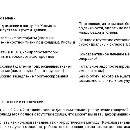
 степени
Постоянная, интенсивная бо
 движении и нагрузке. Хромота.
подвижности, вплоть до по
сустава. Хруст и щелчки.
мышц бедра и голени.
ственные остеофиты (костные
Полное отсутствие суставн
ение костной ткани под хрящом). Кисты в
субхондральный склероз. Б
аты (НПВП), хондропротекторы,
Консервативное лечение ма
оты и глюкокортикостероидов,
операцией.
оскопия (удаление поврежденных тканей,
Тотальное эндопротезирова
ание (замена одной части сустава).
имплантатом).
зможно замедление прогрессирования
Без хирургического вмешат
возможно значительное улу
4 степени и его лечении:
й, и на 3-й и 4-й стадиях происходит значительное разрушение хрящевой
аблюдается полное отсутствие хряща, что может вызвать деформацию 
ключать как консервативные, так и хирургические методы. Консервати
желых случаях может потребоваться операция, такая как артропластик