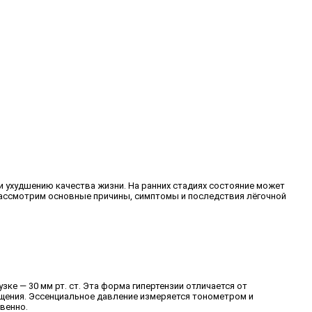
и ухудшению качества жизни. На ранних стадиях состояние может
 рассмотрим основные причины, симптомы и последствия лёгочной
зке — 30 мм рт. ст. Эта форма гипертензии отличается от
щения. Эссенциальное давление измеряется тонометром и
венно.