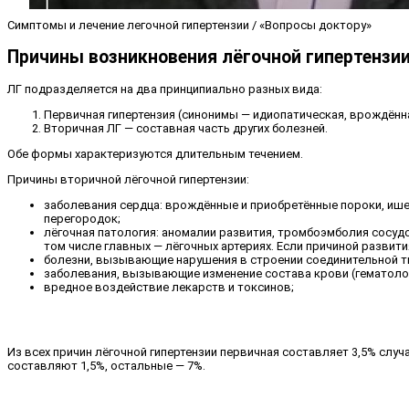
Симптомы и лечение легочной гипертензии / «Вопросы доктору»
Причины возникновения лёгочной гипертензи
ЛГ подразделяется на два принципиально разных вида:
Первичная гипертензия (синонимы — идиопатическая, врождённа
Вторичная ЛГ — составная часть других болезней.
Обе формы характеризуются длительным течением.
Причины вторичной лёгочной гипертензии:
заболевания сердца: врождённые и приобретённые пороки, ише
перегородок;
лёгочная патология: аномалии развития, тромбоэмболия сосудов
том числе главных — лёгочных артериях. Если причиной разви
болезни, вызывающие нарушения в строении соединительной тка
заболевания, вызывающие изменение состава крови (гематолог
вредное воздействие лекарств и токсинов;
Из всех причин лёгочной гипертензии первичная составляет 3,5% случ
составляют 1,5%, остальные — 7%.