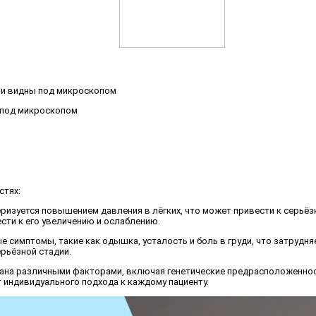
ии видны под микроскопом
стях:
теризуется повышением давления в лёгких, что может привести к серьё
сти к его увеличению и ослаблению.
ые симптомы, такие как одышка, усталость и боль в груди, что затрудн
ерьёзной стадии.
вана различными факторами, включая генетические предрасположенност
т индивидуального подхода к каждому пациенту.