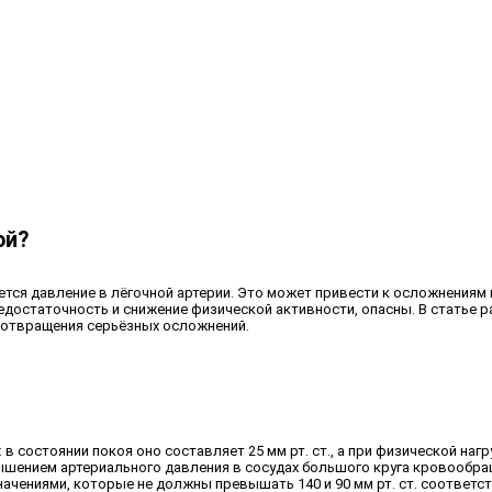
ой?
тся давление в лёгочной артерии. Это может привести к осложнениям 
недостаточность и снижение физической активности, опасны. В статье
едотвращения серьёзных осложнений.
в состоянии покоя оно составляет 25 мм рт. ст., а при физической нагру
вышением артериального давления в сосудах большого круга кровообра
ачениями, которые не должны превышать 140 и 90 мм рт. ст. соответст