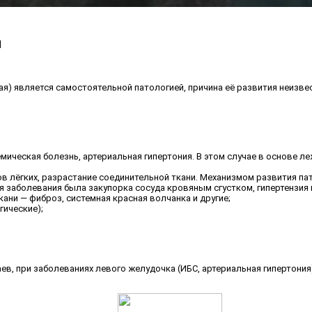
и
я) является самостоятельной патологией, причина её развития неизве
мическая болезнь, артериальная гипертония. В этом случае в основе 
 лёгких, разрастание соединительной ткани. Механизмом развития пато
тия заболевания была закупорка сосуда кровяным сгустком, гипертензи
ни — фиброз, системная красная волчанка и другие;
ические);
аев, при заболеваниях левого желудочка (ИБС, артериальная гипертония