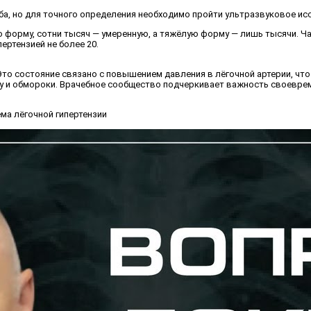
ба, но для точного определения необходимо пройти ультразвуковое ис
 форму, сотни тысяч — умеренную, а тяжёлую форму — лишь тысячи. Ча
ертензией не более 20.
Это состояние связано с повышением давления в лёгочной артерии, чт
у и обмороки. Врачебное сообщество подчеркивает важность своеврем