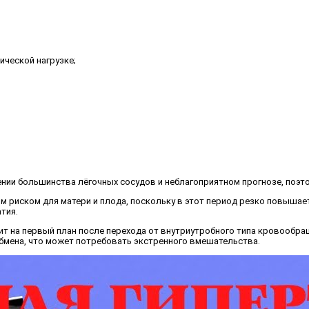
ческой нагрузке;
нии большинства лёгочных сосудов и неблагоприятном прогнозе, поэт
м риском для матери и плода, поскольку в этот период резко повышае
тия.
т на первый план после перехода от внутриутробного типа кровообращ
мена, что может потребовать экстренного вмешательства.