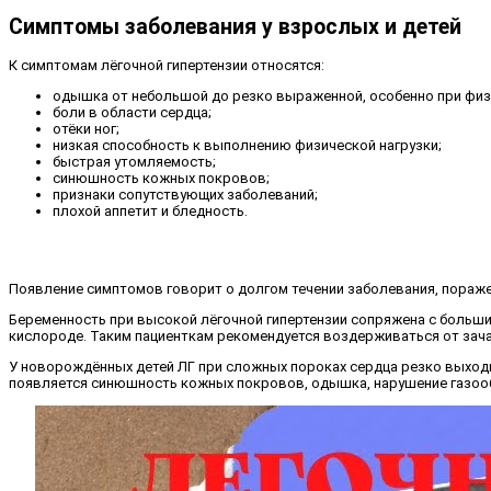
Симптомы заболевания у взрослых и детей
К симптомам лёгочной гипертензии относятся:
одышка от небольшой до резко выраженной, особенно при физи
боли в области сердца;
отёки ног;
низкая способность к выполнению физической нагрузки;
быстрая утомляемость;
синюшность кожных покровов;
признаки сопутствующих заболеваний;
плохой аппетит и бледность.
Появление симптомов говорит о долгом течении заболевания, пораже
Беременность при высокой лёгочной гипертензии сопряжена с больши
кислороде. Таким пациенткам рекомендуется воздерживаться от зача
У новорождённых детей ЛГ при сложных пороках сердца резко выходи
появляется синюшность кожных покровов, одышка, нарушение газооб