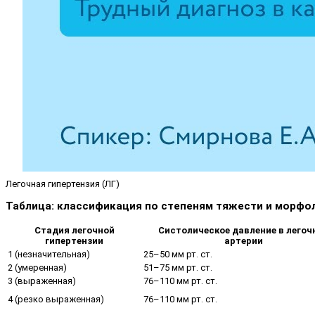
Легочная гипертензия (ЛГ)
Таблица: классификация по степеням тяжести и морфо
Стадия легочной
Систолическое давление в легоч
гипертензии
артерии
1 (незначительная)
25–50 мм рт. ст.
2 (умеренная)
51–75 мм рт. ст.
3 (выраженная)
76–110 мм рт. ст.
4 (резко выраженная)
76–110 мм рт. ст.