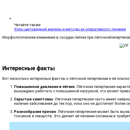
Читайте также:
Узлы щитовидной железы и методы их оперативного лечения
Морфологические изменения в сосудах легких при лёгочнойгипертенз
Интересные факты
Вот несколько интересных фактов о лёгочной гипертензии и её опасно
Повышенное давление в лёгких
: Лёгочная гипертензия харак
вынуждено работать с повышенной нагрузкой, что может приве
Скрытые симптомы
: Лёгочная гипертензия часто имеет неявн
наличие заболевания до тех пор, пока оно не достигнет более с
Разнообразие причин
: Лёгочная гипертензия может быть выз
токсинов и лекарств. Это делает её лечение сложным и требуе