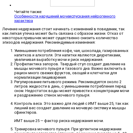
Читайте также:
Особенности нарушений мочеиспускания нейрогенного
характера
Лечение недержания стоит начинать с изменений в поведении, так
как легкая утечка может быть связана с образом жизни. Отказ от
некоторых привычек может существенно снизить количество
эпизодов недержания. Рекомендуемые изменения:
Уменьшение потребления кофе, чая, шоколада, газированных
напитков и алкоголя. Эти напитки являются диуретиками,
увеличивая выработку мочи и риск недержания.
Профилактика запоров. Твердый стул создает давление на
мышцы мочевого пузыря и тазового дна. Важно включить в
рацион много свежих фруктов, овощей и клетчатки для
нормализации пищеварения.
Регулирование питьевого режима. Рекомендуется около 2
литров жидкости в день, с уменьшением потребления перед
сном. Недостаток воды может привести к концентрации мочи
и раздражению стенок мочевого пузыря.
Контроль веса. Это важно для людей с ИМТ выше 25, так как
лишний вес создает давление на мочевую систему и мышцы
сфинктеров.
ИМТ выше 25 — фактор риска недержания мочи.
Тренировка мочевого пузыря. При ургентном недержании