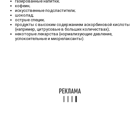
газированные напитки;
кофеин;
искусственные подсластители;
шоколад;
острые специи;
продукты с высоким содержанием аскорбиновой кислоты
(например, цитрусовые в больших количествах);
некоторые лекарства (нормализующие давление,
успокоительные и миорелаксанты).