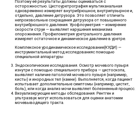
Поэтому её результаты должны оцениваться с
осторожностью. Цистоуретрография мультиканальная
одновременно измеряет внутрибрюшное, внутрипузырное и,
отдельно, давление детрузора. Это позволяет отличить
непроизвольные сокращения детрузора от повышенного
внутрибрюшного давления. Урофлоуметрия — измерение
скорости струи — выявляет нарушения механизма
опорожнения. Профилометрия уретрального давления
измеряет остаточное и динамическое давление в уретре.
Комплексное уродинамическое исследование(КУДИ) —
инструментальный метод исследованияс помощью
специальной аппаратуры
Эндоскопические исследования. Осмотр мочевого пузыря
изнутри с помощью специального прибора — цистоскопа,
выявляет наличие патологий мочевого пузыря (например,
кисты) и инородных тел (камни). Выполняется, когда пациент
испытывает дополнительные симптомы (например, цистит,
боль), или когда анализ мочи выявляет болезненный процесс.
Визуализирующие методы обследования. Рентген и
ультразвук могут использоваться для оценки анатомии
мочевыводящего тракта.