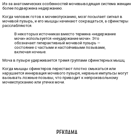
Из-за анатомических особенностей мочевыводящая система женщин
более подвержена недержанию.
Когда человек готов к мочеиспусканию, мозг посылает сигнал в
мочевой пузырь, и его мышцы начинают сокращаться, а сфинктеры
расслабляются.
В некоторых источниках вместо термина «недержание
мочи» используется «неудержание мочи». Это
обозначает гиперактивный мочевой пузырь —
состояние с частыми и настойчивыми позывами,
включая ночные.
Моча в пузыре удерживается тремя группами сфинктерных мышц.
Когда мышцы сфинктеров перестают плотно смыкаться или
нарушается иннервация мочевого пузыря, нервные импульсы могут
вызывать ложные позывы, что приводит к непроизвольному
мочеиспусканию или утечке мочи.