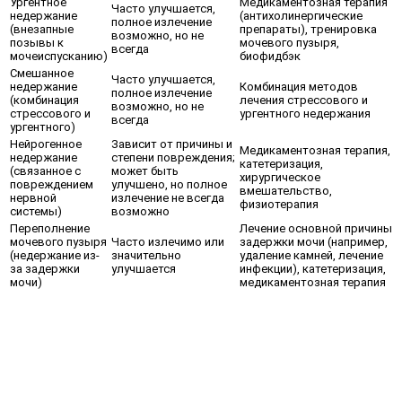
Ургентное
Медикаментозная терапия
Часто улучшается,
недержание
(антихолинергические
полное излечение
(внезапные
препараты), тренировка
возможно, но не
позывы к
мочевого пузыря,
всегда
мочеиспусканию)
биофидбэк
Смешанное
Часто улучшается,
недержание
Комбинация методов
полное излечение
(комбинация
лечения стрессового и
возможно, но не
стрессового и
ургентного недержания
всегда
ургентного)
Нейрогенное
Зависит от причины и
Медикаментозная терапия,
недержание
степени повреждения;
катетеризация,
(связанное с
может быть
хирургическое
повреждением
улучшено, но полное
вмешательство,
нервной
излечение не всегда
физиотерапия
системы)
возможно
Переполнение
Лечение основной причины
мочевого пузыря
Часто излечимо или
задержки мочи (например,
(недержание из-
значительно
удаление камней, лечение
за задержки
улучшается
инфекции), катетеризация,
мочи)
медикаментозная терапия