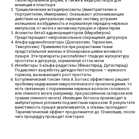
таблетированной форме, а также в виде раствора для
инъекций и пластыря.
Трициклические антидепрессанты (Амилтриптилин и
Нортриптилин, Имипрамин). Оказывают успокаивающее
действие на центральную нервную систему, устраняя
излишнюю возбудимость и нормализуя передачу нервных
импульсов от мозга к мочевому пузырю и сфинктерам.
Агонисты бета3-адренорецепторов (Мирабегрон).
Предотвращают непроизвольные сокращения детрузора.
Альфа-адреноблокаторы (Доксазозин, Теразозин,
Тамсулозин). Применяются при разрастании ткани
предстательной железы и блокировке шейки мочевого
пузыря. Эти препараты расслабляют гладкую мускулатуру
простаты и детрузор, нормализуя отток мочи.
Ингибиторы 5-альфа-редуктазы (Финастерид, Дутастерид).
Подавляют выработку дигидротестостерона — мужского
гормона, вызывающего рост простаты.
Ботулинический токсин типа A. Ботокс эффективно решает
проблему недержания неврологического происхождения, то
есть связанную с поражением нервных волокон головного
или спинного мозга (например, при рассеянном склерозе или
травме спинного мозга). Инъекцию ботокса производят в
амбулаторных условиях под местным наркозом. В результате
вместимость пузыря увеличивается, а спазмы пропадают.
Терапевтический эффект продолжается до 10 месяцев, после
чего процедуру проводят повторно.