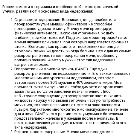
В зависимости от причины и особенностей неконтролируемой
утечки, различают 4 основных вида недержания:
Стрессовое недержание. Возникает, когда слабые или
перерерастянутые мышцы сфинктеров не способны
полноценно удержать мочу. Утечку мочи провоцирует
физическая активность, включая упражнения, ходьбу,
сгибания, подъём тяжестей. Подтекание может произойти во
время чихания или кашля, при которых напрягается брюшная
стенка. Вытекает, как правило, от нескольких капель до
столовой ложки жидкости, иногда больше. Это один из самых
распространённых типов недержания мочи, особенно у
пожилых женщин. А вот у мужчин этот тип недержания
встречается реже.
Гиперактивный мочевой пузырь (ГАМП). Ещё один
распространённый тип недержания мочи. Его также называют
«неотложным» или ургентным недержанием, которое
затрагивает более 30% мужчин и 40% женщин в мире. Мозг
посылает сигналы пузырю о необходимости опорожнения
даже тогда, когда он заполнен незначительно. Либо
избыточное сокращение детрузора заставляет выходить
жидкость наружу, что вызывает очень частую потребность
мочиться, которая не зависит от степени заполненности
пузыря. Характерно многократное мочеиспускание в течение
дня и ночи. ГАМП часто развивается у мужчин с болезнями
предстательной железы и у женщин после менопаузы. В
некоторых случаях даже диета может стать причиной этого
типа недержания.
Рефлекторное недержание. Утечка мочи вследствие