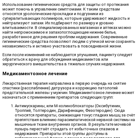
Использование гигиенических средств для защиты от протекания
может помочь в управлении симптомами. К таким средствам
относятся урологические прокладки и подгузники из
супервпитывающих полимеров, которые удерживают жидкость и
нейтрализуют запахи. Их подбирают по размеру и уровню
впитываемости. В специализированных магазинах и аптеках можно
найти непромокаемое и запахопоглощающее нижнее белье,
разработанное для решения проблем недержания. Современные
гигиенические средства позволяют людям с утечкой мочи сохранять
независимость и активно участвовать в повседневной жизни.
Если после изменений не наблюдается улучшения, пациенту следует
обратиться к врачу для обсуждения медикаментов или
хирургического вмешательства в тяжелых случаях недержания.
Медикаментозное лечение
Лекарственная терапия направлена в первую очередь на снятие
спастики (расслабление) детрузора и коррекцию патологий
предстательной железы у мужчин. Медикаментозное лечение может
назначаться с применением препаратов следующих групп:
Антимускарины, или М-холиноблокаторы (Оксибутинин,
Троппий, Толтеродин, Дарифенацин, Фезотеродин). Сюда
относятся препараты, снижающие тонус гладких мышц за счёт
препятствия влиянию парасимпатической нервной системы на
мышечные ткани внутренних органов. В результате мочевой
пузырь перестаёт страдать от избыточных спазмов и
недержания. Препараты этой группы доступны в