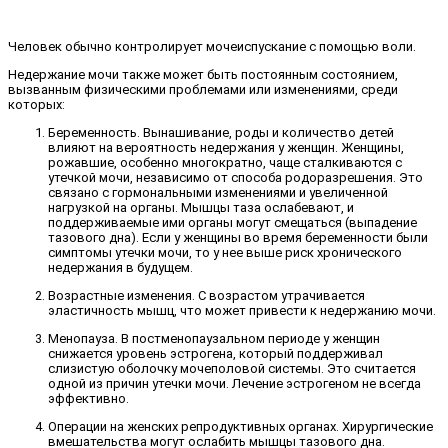
Человек обычно контролирует мочеиспускание с помощью воли.
Недержание мочи также может быть постоянным состоянием,
вызванным физическими проблемами или изменениями, среди
которых:
Беременность. Вынашивание, роды и количество детей
влияют на вероятность недержания у женщин. Женщины,
рожавшие, особенно многократно, чаще сталкиваются с
утечкой мочи, независимо от способа родоразрешения. Это
связано с гормональными изменениями и увеличенной
нагрузкой на органы. Мышцы таза ослабевают, и
поддерживаемые ими органы могут смещаться (выпадение
тазового дна). Если у женщины во время беременности были
симптомы утечки мочи, то у нее выше риск хронического
недержания в будущем.
Возрастные изменения. С возрастом утрачивается
эластичность мышц, что может привести к недержанию мочи.
Менопауза. В постменопаузальном периоде у женщин
снижается уровень эстрогена, который поддерживал
слизистую оболочку мочеполовой системы. Это считается
одной из причин утечки мочи. Лечение эстрогеном не всегда
эффективно.
Операции на женских репродуктивных органах. Хирургические
вмешательства могут ослабить мышцы тазового дна.