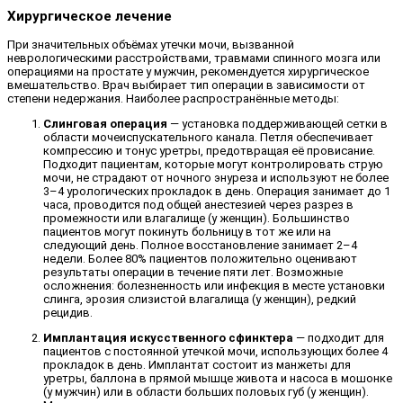
Хирургическое лечение
При значительных объёмах утечки мочи, вызванной
неврологическими расстройствами, травмами спинного мозга или
операциями на простате у мужчин, рекомендуется хирургическое
вмешательство. Врач выбирает тип операции в зависимости от
степени недержания. Наиболее распространённые методы:
Слинговая операция
— установка поддерживающей сетки в
области мочеиспускательного канала. Петля обеспечивает
компрессию и тонус уретры, предотвращая её провисание.
Подходит пациентам, которые могут контролировать струю
мочи, не страдают от ночного энуреза и используют не более
3–4 урологических прокладок в день. Операция занимает до 1
часа, проводится под общей анестезией через разрез в
промежности или влагалище (у женщин). Большинство
пациентов могут покинуть больницу в тот же или на
следующий день. Полное восстановление занимает 2–4
недели. Более 80% пациентов положительно оценивают
результаты операции в течение пяти лет. Возможные
осложнения: болезненность или инфекция в месте установки
слинга, эрозия слизистой влагалища (у женщин), редкий
рецидив.
Имплантация искусственного сфинктера
— подходит для
пациентов с постоянной утечкой мочи, использующих более 4
прокладок в день. Имплантат состоит из манжеты для
уретры, баллона в прямой мышце живота и насоса в мошонке
(у мужчин) или в области больших половых губ (у женщин).