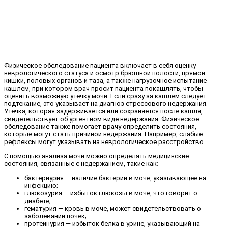
Физическое обследование пациента включает в себя оценку
неврологического статуса и осмотр брюшной полости, прямой
кишки, половых органов и таза, а также нагрузочное испытание
кашлем, при котором врач просит пациента покашлять, чтобы
оценить возможную утечку мочи. Если сразу за кашлем следует
подтекание, это указывает на диагноз стрессового недержания.
Утечка, которая задерживается или сохраняется после кашля,
свидетельствует об ургентном виде недержания. Физическое
обследование также помогает врачу определить состояния,
которые могут стать причиной недержания. Например, слабые
рефлексы могут указывать на неврологическое расстройство.
С помощью анализа мочи можно определять медицинские
состояния, связанные с недержанием, такие как:
бактериурия — наличие бактерий в моче, указывающее на
инфекцию;
глюкозурия — избыток глюкозы в моче, что говорит о
диабете;
гематурия — кровь в моче, может свидетельствовать о
заболевании почек;
протеинурия — избыток белка в урине, указывающий на