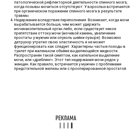
патологической рефлекторной деятельности спинного мозга,
когда позывы мочиться отсутствуют. У взрослых встречается
при органическом поражении спинного мозга в результате
травмы.
Недержание вследствие переполнения. Возникает, когда мочи
вырабатывается больше, чем может удержать
моченакопительный орган либо, если существует некое
препятствие оттоку мочи (мочевой камень, увеличение
простаты у мужчин или опухоль шейки пузыря). Возможно
детрузор утратил свою эластичность и не может
функционировать как следует. Характерны частые походы в
туалет при маленьком объёме выделяющейся жидкости.
Распространён такой симптом, как капельное выделение
мочи, или «дриблинг». Этот тип недержания мочи редок у
женщин. Как правило, встречается у мужчин с проблемами
предстательной железы или с прооперированной простатой.