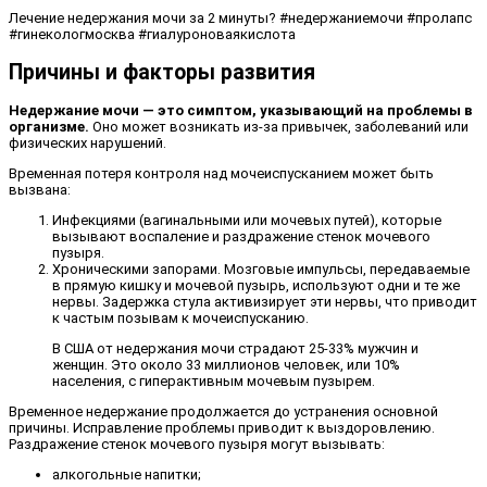
Лечение недержания мочи за 2 минуты? #недержаниемочи #пролапс
#гинекологмосква #гиалуроноваякислота
Причины и факторы развития
Недержание мочи — это симптом, указывающий на проблемы в
организме.
Оно может возникать из-за привычек, заболеваний или
физических нарушений.
Временная потеря контроля над мочеиспусканием может быть
вызвана:
Инфекциями (вагинальными или мочевых путей), которые
вызывают воспаление и раздражение стенок мочевого
пузыря.
Хроническими запорами. Мозговые импульсы, передаваемые
в прямую кишку и мочевой пузырь, используют одни и те же
нервы. Задержка стула активизирует эти нервы, что приводит
к частым позывам к мочеиспусканию.
В США от недержания мочи страдают 25-33% мужчин и
женщин. Это около 33 миллионов человек, или 10%
населения, с гиперактивным мочевым пузырем.
Временное недержание продолжается до устранения основной
причины. Исправление проблемы приводит к выздоровлению.
Раздражение стенок мочевого пузыря могут вызывать:
алкогольные напитки;