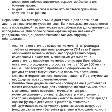
вероятное заболевание почек, сердечную болезнь или
болезнь крови;
пиурия — наличие гноя в моче, что является признаком
запущенной инфекции.
Перечисленных методов обычно достаточно для постановки
диагноза и назначения курса лечения. Если недержание сохраняется
после проведённой терапии, может потребоваться дополнительное
исследование. Для более полной картины врачи назначают
уродинамические, эндоскопические и визуализирующие
обследования:
Анализ на остаточное содержание мочи. Эта процедура
требует катетеризации или проведения УЗИ таза. Пациент
опорожняет мочевой пузырь непосредственно перед
измерением. Показатель менее 50 мл указывает на
достаточное опорожнение мочевого пузыря. Если объём
остаточного содержимого составляет от 100 до 200 мл или
выше — это говорит о проблемах с опорожнением. На
результат теста могут негативно повлиять обстановка
клиники и моральная неготовность пациента. Поэтому иногда
необходимы повторные измерения.
Комплексное уродинамическое исследование. Цистометрия
может использоваться для исследования анатомического и
функционального состояния мочевого пузыря и
мочеиспускательного канала. Цистометр — инструмент,
который измеряет давление и ёмкость мочевого пузыря для
оценки функции детрузора. Простая цистометрия
обнаруживает патологическую растяжимость детрузора
(мышцы сжимателя) без учёта давления в брюшной полости.