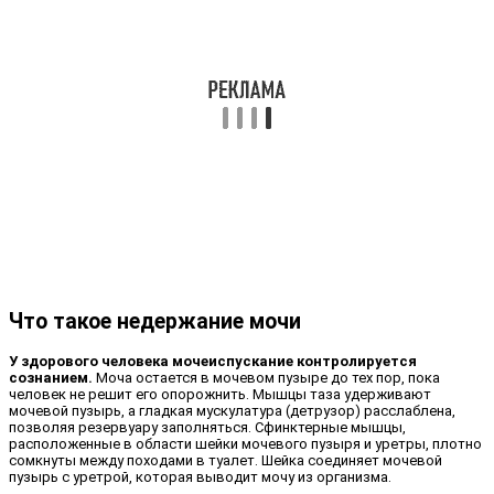
Что такое недержание мочи
У здорового человека мочеиспускание контролируется
сознанием.
Моча остается в мочевом пузыре до тех пор, пока
человек не решит его опорожнить. Мышцы таза удерживают
мочевой пузырь, а гладкая мускулатура (детрузор) расслаблена,
позволяя резервуару заполняться. Сфинктерные мышцы,
расположенные в области шейки мочевого пузыря и уретры, плотно
сомкнуты между походами в туалет. Шейка соединяет мочевой
пузырь с уретрой, которая выводит мочу из организма.