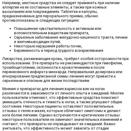
Например, местные средства не следует применять при наличии
аллергии на их составные элементы, а также при кожных
высыпаниях или повреждениях. Таблетки и капсулы,
предназначенные для перорального приема, обычно
противопоказаны в следующих ситуациях:
Повышенная чувствительность к активным или
вспомогательным веществам препарата,
Серьезные заболевания желудочно-кишечного тракта, печени
и желчевыводящих путей,
Некоторые нарушения работы почек,
Беременность и период грудного вскармливания.
Лекарства, разжижающие кровь, требуют особой осторожности при
использовании. Эти препараты не рекомендуются при гемофилии,
тромбоцитопении, склонности к кровотечениям и после
перенесенного инфаркта миокарда. Неправильная дозировка или
игнорирование предписанной схемы лечения могут привести к
серьезным и опасным для жизни последствиям.
Мнения о препаратах для лечения варикоза вен на ногах
различаются в зависимости от личного опыта и ожиданий. Многие
пользователи отмечают, что эффективные средства помогают
уменьшить отечность и тяжесть в ногах, а также улучшают общее
состояние. Некоторые пациенты оставляют положительные
отзывы о гелях и мазях, которые облегчают симптомы и делают
ноги более легкими. Однако встречаются и критические отзывы:
некоторые пользователи не замечают значительных изменений и
считают, что препараты не оправдывают их ожиданий. Важно
учитывать, что эффективность может зависеть от стадии