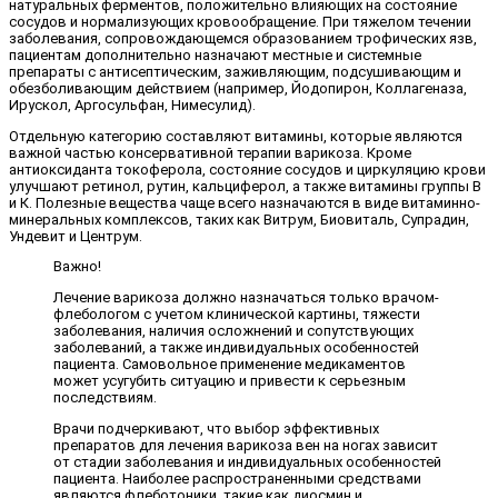
натуральных ферментов, положительно влияющих на состояние
сосудов и нормализующих кровообращение. При тяжелом течении
заболевания, сопровождающемся образованием трофических язв,
пациентам дополнительно назначают местные и системные
препараты с антисептическим, заживляющим, подсушивающим и
обезболивающим действием (например, Йодопирон, Коллагеназа,
Ирускол, Аргосульфан, Нимесулид).
Отдельную категорию составляют витамины, которые являются
важной частью консервативной терапии варикоза. Кроме
антиоксиданта токоферола, состояние сосудов и циркуляцию крови
улучшают ретинол, рутин, кальциферол, а также витамины группы В
и К. Полезные вещества чаще всего назначаются в виде витаминно-
минеральных комплексов, таких как Витрум, Биовиталь, Супрадин,
Ундевит и Центрум.
Важно!
Лечение варикоза должно назначаться только врачом-
флебологом с учетом клинической картины, тяжести
заболевания, наличия осложнений и сопутствующих
заболеваний, а также индивидуальных особенностей
пациента. Самовольное применение медикаментов
может усугубить ситуацию и привести к серьезным
последствиям.
Врачи подчеркивают, что выбор эффективных
препаратов для лечения варикоза вен на ногах зависит
от стадии заболевания и индивидуальных особенностей
пациента. Наиболее распространенными средствами
являются флеботоники, такие как диосмин и