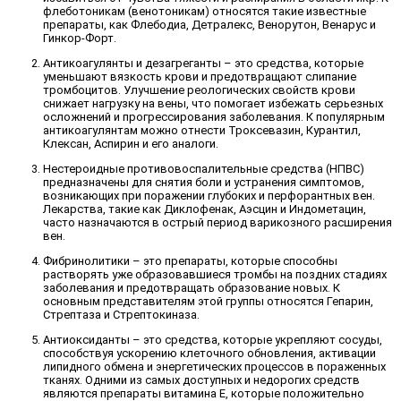
флеботоникам (венотоникам) относятся такие известные
препараты, как Флебодиа, Детралекс, Венорутон, Венарус и
Гинкор-Форт.
Антикоагулянты и дезагреганты – это средства, которые
уменьшают вязкость крови и предотвращают слипание
тромбоцитов. Улучшение реологических свойств крови
снижает нагрузку на вены, что помогает избежать серьезных
осложнений и прогрессирования заболевания. К популярным
антикоагулянтам можно отнести Троксевазин, Курантил,
Клексан, Аспирин и его аналоги.
Нестероидные противовоспалительные средства (НПВС)
предназначены для снятия боли и устранения симптомов,
возникающих при поражении глубоких и перфорантных вен.
Лекарства, такие как Диклофенак, Аэсцин и Индометацин,
часто назначаются в острый период варикозного расширения
вен.
Фибринолитики – это препараты, которые способны
растворять уже образовавшиеся тромбы на поздних стадиях
заболевания и предотвращать образование новых. К
основным представителям этой группы относятся Гепарин,
Стрептаза и Стрептокиназа.
Антиоксиданты – это средства, которые укрепляют сосуды,
способствуя ускорению клеточного обновления, активации
липидного обмена и энергетических процессов в пораженных
тканях. Одними из самых доступных и недорогих средств
являются препараты витамина Е, которые положительно