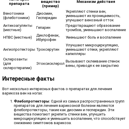
вещество
Механизм действия
препарата
(пример)
Укрепляют стенки вен,
Венотоники
Диосмин,
уменьшают их проницаемость,
(флеботоники)
Гесперидин
улучшают венозный отток
Антикоагулянты
Предотвращают образование
Гепарин
(местные)
тромбов, уменьшают воспаление
Диклофенак,
НПВС (местные)
Уменьшают боль и воспаление
Ибупрофен
Улучшают микроциркуляцию,
Ангиопротекторы
Троксерутин
уменьшают отеки, укрепляют
капилляры
Склерозанты
Вызывают склеивание стенок
(для
Этоксисклерол
вены, приводя к ее закрытию
склеротерапии)
Интересные факты
Вот несколько интересных фактов о препаратах для лечения
варикоза вен на ногах:
Флебопротекторы
: Одной из самых распространенных групп
препаратов для лечения варикозной болезни являются
флебопротекторы, такие как диосмин и гесперидин. Эти
вещества помогают укрепить стенки вен, улучшить
микроциркуляцию и уменьшить воспаление, что способствует
снижению симптомов варикоза.