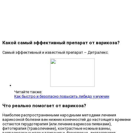
Какой самый эффективный препарат от варикоза?
Самый эффективный и известный препарат – Детралекс.
Читайте также:
Как быстро и безопасно повысить либидо у мужчин
Что реально помогает от варикоза?
Наиболее распространенными народными методами лечения
варикозной болезни вен нижних конечностей до настоящего времени
остаются гирудотерапия (или лечение варикоза пиявками),
фитотерапия (траволечение), контрастные ножные ванны,
всевозможные мази и втирания и, безусловно, диетотерапия.