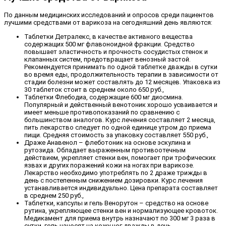
По данным медицинских исследований и опросов среди пациентов
лучшими средствами от варикоза на сегодняшний день являются:
Таблетки Детралекс, в качестве активного вещества
содержащих 500 мг флавоноидной фракции. Средство
повышает эластичность и прочность сосудистых стенок и
клапанных систем, предотвращает венозный застой.
Рекомендуется принимать по одной таблетке дважды в сутки
во время еды, продолжительность терапии в зависимости от
стадии болезни может составлять до 12 месяцев. Упаковка из
30 таблеток стоит в среднем около 650 руб.,
Таблетки Флебодиа, содержащие 600 мг диосмина.
Популярный и действенный венотоник хорошо усваивается и
имеет меньше противопоказаний по сравнению с
большинством аналогов. Курс лечения составляет 2 месяца,
пить лекарство следует по одной единице утром до приема
пищи. Средняя стоимость за упаковку составляет 550 руб.,
Драже Анавенол – флеботоник на основе эскулина и
рутозида. Обладает выраженным противоотечным
действием, укрепляет стенки вен, помогает при трофических
язвах и других поражений кожи на ногах при варикозе.
Лекарство необходимо употреблять по 2 драже трижды в
день с постепенным снижением дозировки. Курс лечения
устанавливается индивидуально. Цена препарата составляет
в среднем 250 руб.,
Таблетки, капсулы и гель Венорутон – средство на основе
рутина, укрепляющее стенки вен и нормализующее кровоток.
Медикамент для приема внутрь назначают по 300 мг 3 раза в
сутки, гель наносят на кожу ног дважды в день.