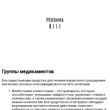
Группы медикаментов
Все существующие средства для лечения варикозного расширения
вен можно условно классифицировать на пять категорий:
Флеботоники и венотоники – это препараты, которые
способствуют улучшению лимфооттока, укрепляют стенки и
клапаны вен, а также нормализуют кровенаполнение сосудов
нижних конечностей. Все средства из этой группы обладают
выраженным противоотечным действием, помогают
избавиться от чувства тяжести и распирания в области икр. К