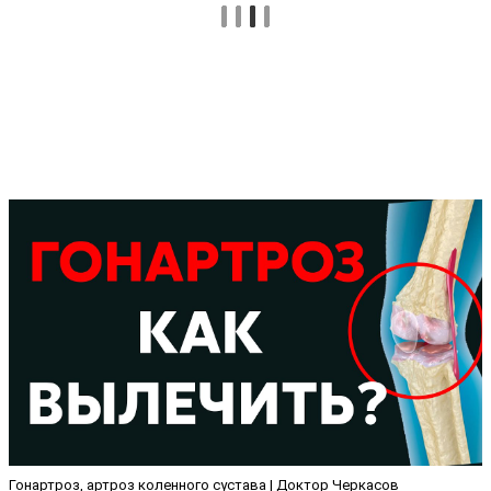
Гонартроз, артроз коленного сустава | Доктор Черкасов