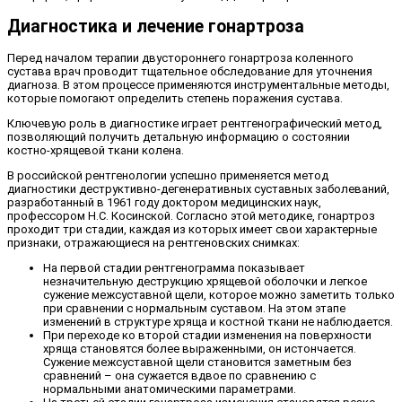
Диагностика и лечение гонартроза
Перед началом терапии двустороннего гонартроза коленного
сустава врач проводит тщательное обследование для уточнения
диагноза. В этом процессе применяются инструментальные методы,
которые помогают определить степень поражения сустава.
Ключевую роль в диагностике играет рентгенографический метод,
позволяющий получить детальную информацию о состоянии
костно-хрящевой ткани колена.
В российской рентгенологии успешно применяется метод
диагностики деструктивно-дегенеративных суставных заболеваний,
разработанный в 1961 году доктором медицинских наук,
профессором Н.С. Косинской. Согласно этой методике, гонартроз
проходит три стадии, каждая из которых имеет свои характерные
признаки, отражающиеся на рентгеновских снимках:
На первой стадии рентгенограмма показывает
незначительную деструкцию хрящевой оболочки и легкое
сужение межсуставной щели, которое можно заметить только
при сравнении с нормальным суставом. На этом этапе
изменений в структуре хряща и костной ткани не наблюдается.
При переходе ко второй стадии изменения на поверхности
хряща становятся более выраженными, он истончается.
Сужение межсуставной щели становится заметным без
сравнений – она сужается вдвое по сравнению с
нормальными анатомическими параметрами.