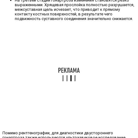
На третьей стадии гонартроза изменения становятся резко
выраженными. Хрящевая прослойка полностью разрушается,
межсуставная щель исчезает, что приводит к прямому
контакту костных поверхностей, в результате чего
подвижность суставного соединения значительно снижается.
Помимо рентгенографии, для диагностики двустороннего
гонартроза также используются ультразвуковое исследование,