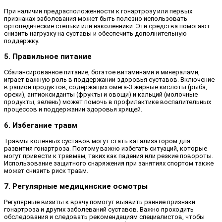
При наличии предрасположенности к гонартрозу или первых
признаках заболевания может быть полезно использовать
ортопедические стельки или наколенники. Эти средства помогают
снизить нагрузку на суставы и обеспечить дополнительную
поддержку.
5. Правильное питание
Сбалансированное питание, богатое витаминами и минералами,
играет важную роль в поддержании здоровья суставов. Включение
в рацион продуктов, содержащих омега-3 жирные кислоты (рыба,
орехи), антиоксиданты (фрукты и овощи) и кальций (молочные
продукты, зелень) может помочь в профилактике воспалительных
процессов и поддержании здоровья хрящей.
6. Избегание травм
Травмы коленных суставов могут стать катализатором для
развития гонартроза. Поэтому важно избегать ситуаций, которые
могут привести к травмам, таких как падения или резкие повороты.
Использование защитного снаряжения при занятиях спортом также
может снизить риск травм.
7. Регулярные медицинские осмотры
Регулярные визиты к врачу помогут выявить ранние признаки
гонартроза и других заболеваний суставов. Важно проходить
обследования и следовать рекомендациям специалистов, чтобы