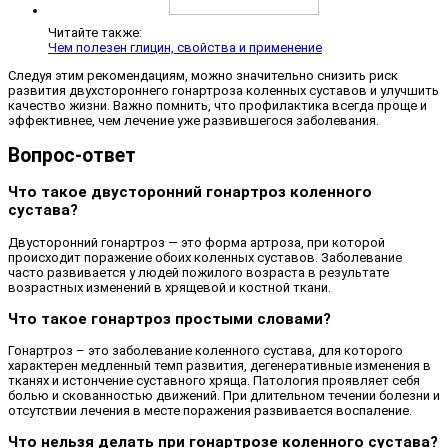
Читайте также:
Чем полезен глицин, свойства и применение
Следуя этим рекомендациям, можно значительно снизить риск
развития двухстороннего гонартроза коленных суставов и улучшить
качество жизни. Важно помнить, что профилактика всегда проще и
эффективнее, чем лечение уже развившегося заболевания.
Вопрос-ответ
Что такое двусторонний гонартроз коленного
сустава?
Двусторонний гонартроз — это форма артроза, при которой
происходит поражение обоих коленных суставов. Заболевание
часто развивается у людей пожилого возраста в результате
возрастных изменений в хрящевой и костной ткани.
Что такое гонартроз простыми словами?
Гонартроз – это заболевание коленного сустава, для которого
характерен медленный темп развития, дегенеративные изменения в
тканях и истончение суставного хряща. Патология проявляет себя
болью и скованностью движений. При длительном течении болезни и
отсутствии лечения в месте поражения развивается воспаление.
Что нельзя делать при гонартрозе коленного сустава?