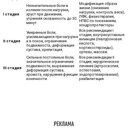
Модификация образа
Незначительные боли в
жизни (снижение
коленях после нагрузки,
нагрузки, контроль веса),
I стадия
хруст при движении,
ЛФК, физиотерапия,
утренняя скованность до 30
НПВС по показаниям,
минут.
хондропротекторы.
Все рекомендации I
Умеренные боли,
стадии, внутрисуставные
усиливающиеся при нагрузке
инъекции (гиалуроновая
II стадия
и в покое, ограничение
кислота,
подвижности, деформация
кортикостероиды),
сустава, крепитация.
ортезы, массаж.
Сильные постоянные боли,
Все рекомендации II
значительное ограничение
стадии, хирургическое
подвижности, выраженная
лечение (артроскопия,
III стадия
деформация сустава,
остеотомия,
хромота, нарушение функции
эндопротезирование),
конечности.
реабилитация.