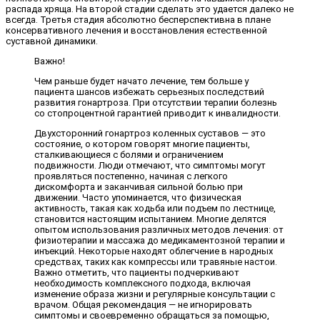
распада хряща. На второй стадии сделать это удается далеко не
всегда. Третья стадия абсолютно бесперспективна в плане
консервативного лечения и восстановления естественной
суставной динамики.
Важно!
Чем раньше будет начато лечение, тем больше у
пациента шансов избежать серьезных последствий
развития гонартроза. При отсутствии терапии болезнь
со стопроцентной гарантией приводит к инвалидности.
Двухсторонний гонартроз коленных суставов — это
состояние, о котором говорят многие пациенты,
сталкивающиеся с болями и ограничением
подвижности. Люди отмечают, что симптомы могут
проявляться постепенно, начиная с легкого
дискомфорта и заканчивая сильной болью при
движении. Часто упоминается, что физическая
активность, такая как ходьба или подъем по лестнице,
становится настоящим испытанием. Многие делятся
опытом использования различных методов лечения: от
физиотерапии и массажа до медикаментозной терапии и
инъекций. Некоторые находят облегчение в народных
средствах, таких как компрессы или травяные настои.
Важно отметить, что пациенты подчеркивают
необходимость комплексного подхода, включая
изменение образа жизни и регулярные консультации с
врачом. Общая рекомендация — не игнорировать
симптомы и своевременно обращаться за помощью,