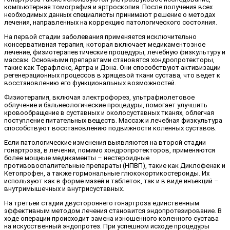
компьютерная томография и артроскопия. После получения всех
необходимых данных специалисты принимают решение о методах
лечения, направленных на коррекцию патологического состояния.
На первой стадии заболевания применяется исключительно
консервативная терапия, которая включает медикаментозное
лечение, физиотерапевтические процедуры, лечебную физкультуру и
массаж. Основными препаратами становятся хондропротекторы,
такие как Терафлекс, Артра и Дона. Они способствуют активизации
регенерационных процессов в хрящевой ткани сустава, что ведет к
восстановлению его функциональных возможностей.
Физиотерапия, включая электрофорез, ультрафиолетовое
облучение и бальнеологические процедуры, помогает улучшить
кровообращение в суставных и околосуставных тканях, облегчая
поступление питательных веществ. Массаж и лечебная физкультура
способствуют восстановлению подвижности коленных суставов.
Если патологические изменения выявляются на второй стадии
гонартроза, в лечении, помимо хондропротекторов, применяются
более мощные медикаменты – нестероидные
противовоспалительные препараты (НПВП), такие как Диклофенак и
Кетопрофен, а также гормональные глюкокортикостероиды. Их
используют как в форме мазей и таблеток, так и в виде инъекций –
внутримышечных и внутрисуставных.
На третьей стадии двустороннего гонартроза единственным
эффективным методом лечения становится эндопротезирование. В
ходе операции происходит замена изношенного коленного сустава
на искусственный эндопротез. При успешном исходе процедуры