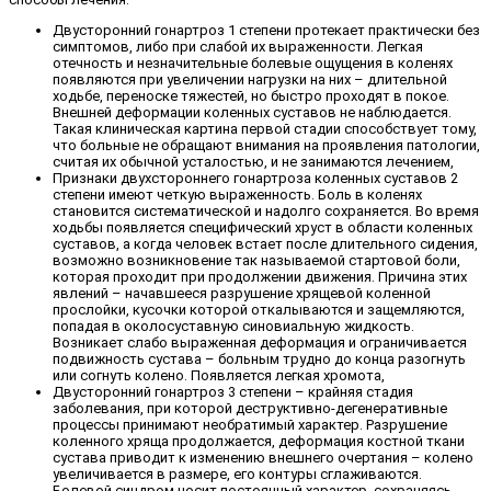
Двусторонний гонартроз 1 степени протекает практически без
симптомов, либо при слабой их выраженности. Легкая
отечность и незначительные болевые ощущения в коленях
появляются при увеличении нагрузки на них – длительной
ходьбе, переноске тяжестей, но быстро проходят в покое.
Внешней деформации коленных суставов не наблюдается.
Такая клиническая картина первой стадии способствует тому,
что больные не обращают внимания на проявления патологии,
считая их обычной усталостью, и не занимаются лечением,
Признаки двухстороннего гонартроза коленных суставов 2
степени имеют четкую выраженность. Боль в коленях
становится систематической и надолго сохраняется. Во время
ходьбы появляется специфический хруст в области коленных
суставов, а когда человек встает после длительного сидения,
возможно возникновение так называемой стартовой боли,
которая проходит при продолжении движения. Причина этих
явлений – начавшееся разрушение хрящевой коленной
прослойки, кусочки которой откалываются и защемляются,
попадая в околосуставную синовиальную жидкость.
Возникает слабо выраженная деформация и ограничивается
подвижность сустава – больным трудно до конца разогнуть
или согнуть колено. Появляется легкая хромота,
Двусторонний гонартроз 3 степени – крайняя стадия
заболевания, при которой деструктивно-дегенеративные
процессы принимают необратимый характер. Разрушение
коленного хряща продолжается, деформация костной ткани
сустава приводит к изменению внешнего очертания – колено
увеличивается в размере, его контуры сглаживаются.
Болевой синдром носит постоянный характер, сохраняясь