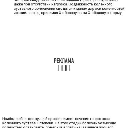
даже при отсутствии нагрузки. Подвижность коленного
суставного сочленения сводится к минимуму, оси конечностей
искривляются, принимая Х-образную или О-образную форму.
Наиболее благополучный прогноз имеет лечение гонартроза
коленного сустава 1 степени. На этой стадии болезнь возможно
полностью остановить, повернув вспять начавшийся процесс