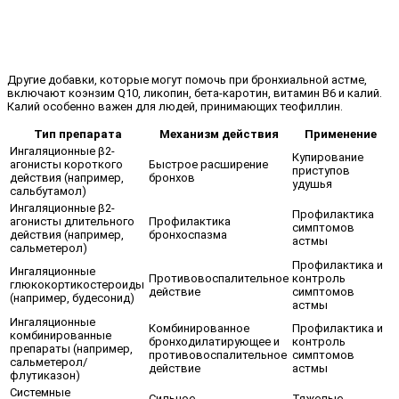
Другие добавки, которые могут помочь при бронхиальной астме,
включают коэнзим Q10, ликопин, бета-каротин, витамин В6 и калий.
Калий особенно важен для людей, принимающих теофиллин.
Тип препарата
Механизм действия
Применение
Ингаляционные β2-
Купирование
агонисты короткого
Быстрое расширение
приступов
действия (например,
бронхов
удушья
сальбутамол)
Ингаляционные β2-
Профилактика
агонисты длительного
Профилактика
симптомов
действия (например,
бронхоспазма
астмы
сальметерол)
Профилактика и
Ингаляционные
Противовоспалительное
контроль
глюкокортикостероиды
действие
симптомов
(например, будесонид)
астмы
Ингаляционные
Комбинированное
Профилактика и
комбинированные
бронходилатирующее и
контроль
препараты (например,
противовоспалительное
симптомов
сальметерол/
действие
астмы
флутиказон)
Системные
Сильное
Тяжелые