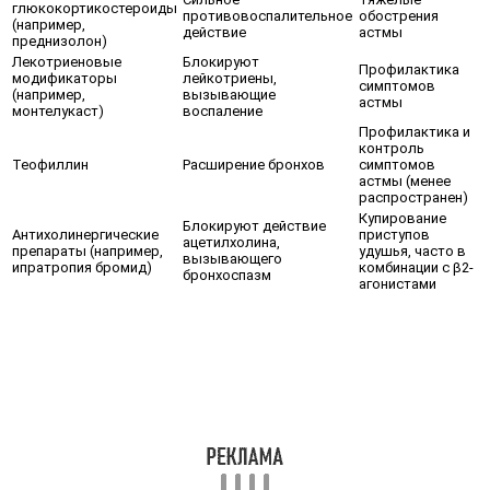
глюкокортикостероиды
противовоспалительное
обострения
(например,
действие
астмы
преднизолон)
Лекотриеновые
Блокируют
Профилактика
модификаторы
лейкотриены,
симптомов
(например,
вызывающие
астмы
монтелукаст)
воспаление
Профилактика и
контроль
Теофиллин
Расширение бронхов
симптомов
астмы (менее
распространен)
Купирование
Блокируют действие
Антихолинергические
приступов
ацетилхолина,
препараты (например,
удушья, часто в
вызывающего
ипратропия бромид)
комбинации с β2-
бронхоспазм
агонистами