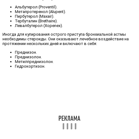
Альбутерол (Proventil).
Метапротеренол (Alupent).
Пирбутерол (Maxair).
Тербуталин (Brethaire).
Левалбутерол (Xopenex).
Иногда для купирования острого приступа бронхиальной астмы
необходимы стероиды. Они оказывают лечебное воздействие на
протяжении нескольких дней и включают в себя:
Преднизон.
Преднизолон.
Метилпреднизолон.
Гидрокортизон.