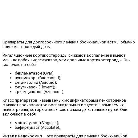
Препараты для долгосрочного лечения бронхиальной астмы обычно
принимают каждый день.
Ингаляционные кортикостероиды снижают воспаление и имеют
меньше побочных эффектов, чем оральные кортикостероиды. Они
включают в себя:
бекламетазон (Qvar);
пульмакорт (Budesonid);
флунизолид (Aerobid);
флутиказон (Flovent);
триамцинолон (Azmacort).
Класс препаратов, называемых модификаторами лейкотриенов
снижает производство воспалительных веществ, называемых
лейкотриены, которые вызывают спазм дыхательных путей. Они
включают в себя:
монтелукаст (Singulair);
зафирлукаст (Accolate).
Интал и недокромил — это препараты для лечения бронхиальной