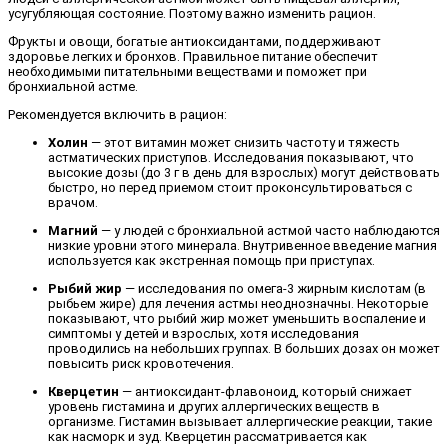
усугубляющая состояние. Поэтому важно изменить рацион.
Фрукты и овощи, богатые антиоксидантами, поддерживают
здоровье легких и бронхов. Правильное питание обеспечит
необходимыми питательными веществами и поможет при
бронхиальной астме.
Рекомендуется включить в рацион:
Холин
— этот витамин может снизить частоту и тяжесть
астматических приступов. Исследования показывают, что
высокие дозы (до 3 г в день для взрослых) могут действовать
быстро, но перед приемом стоит проконсультироваться с
врачом.
Магний
— у людей с бронхиальной астмой часто наблюдаются
низкие уровни этого минерала. Внутривенное введение магния
используется как экстренная помощь при приступах.
Рыбий жир
— исследования по омега-3 жирным кислотам (в
рыбьем жире) для лечения астмы неоднозначны. Некоторые
показывают, что рыбий жир может уменьшить воспаление и
симптомы у детей и взрослых, хотя исследования
проводились на небольших группах. В больших дозах он может
повысить риск кровотечения.
Кверцетин
— антиоксидант-флавоноид, который снижает
уровень гистамина и других аллергических веществ в
организме. Гистамин вызывает аллергические реакции, такие
как насморк и зуд. Кверцетин рассматривается как