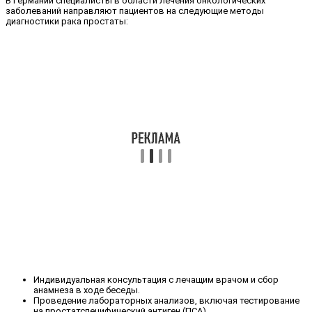
В Германии специалисты в области лечения онкологических
заболеваний направляют пациентов на следующие методы
диагностики рака простаты:
Индивидуальная консультация с лечащим врачом и сбор
анамнеза в ходе беседы.
Проведение лабораторных анализов, включая тестирование
на простатспецифический антиген (ПСА).