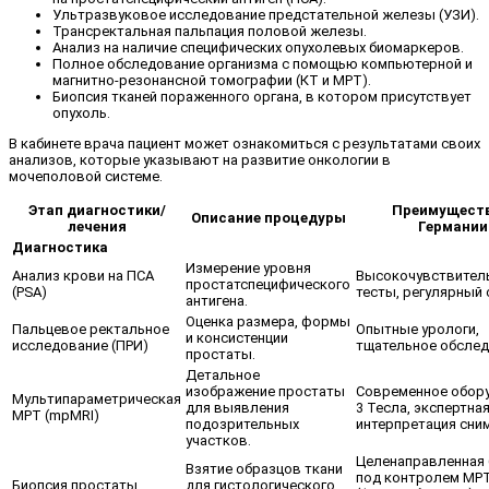
Ультразвуковое исследование предстательной железы (УЗИ).
Трансректальная пальпация половой железы.
Анализ на наличие специфических опухолевых биомаркеров.
Полное обследование организма с помощью компьютерной и
магнитно-резонансной томографии (КТ и МРТ).
Биопсия тканей пораженного органа, в котором присутствует
опухоль.
В кабинете врача пациент может ознакомиться с результатами своих
анализов, которые указывают на развитие онкологии в
мочеполовой системе.
Этап диагностики/
Преимуществ
Описание процедуры
лечения
Германии
Диагностика
Измерение уровня
Анализ крови на ПСА
Высокочувствител
простатспецифического
(PSA)
тесты, регулярный 
антигена.
Оценка размера, формы
Пальцевое ректальное
Опытные урологи,
и консистенции
исследование (ПРИ)
тщательное обслед
простаты.
Детальное
изображение простаты
Современное обор
Мультипараметрическая
для выявления
3 Тесла, экспертна
МРТ (mpMRI)
подозрительных
интерпретация сни
участков.
Целенаправленная 
Взятие образцов ткани
под контролем МР
Биопсия простаты
для гистологического