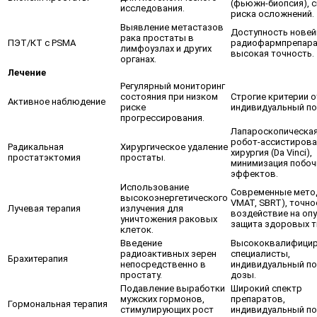
(фьюжн-биопсия), 
исследования.
риска осложнений.
Выявление метастазов
Доступность нове
рака простаты в
ПЭТ/КТ с PSMA
радиофармпрепара
лимфоузлах и других
высокая точность.
органах.
Лечение
Регулярный мониторинг
состояния при низком
Строгие критерии о
Активное наблюдение
риске
индивидуальный по
прогрессирования.
Лапароскопическая
робот-ассистирова
Радикальная
Хирургическое удаление
хирургия (Da Vinci),
простатэктомия
простаты.
минимизация побо
эффектов.
Использование
Современные метод
высокоэнергетического
VMAT, SBRT), точно
Лучевая терапия
излучения для
воздействие на опу
уничтожения раковых
защита здоровых т
клеток.
Введение
Высококвалифици
радиоактивных зерен
специалисты,
Брахитерапия
непосредственно в
индивидуальный п
простату.
дозы.
Подавление выработки
Широкий спектр
мужских гормонов,
препаратов,
Гормональная терапия
стимулирующих рост
индивидуальный п