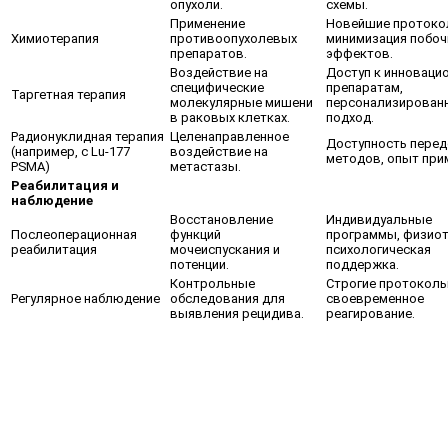
опухоли.
схемы.
Применение
Новейшие протоко
Химиотерапия
противоопухолевых
минимизация побо
препаратов.
эффектов.
Воздействие на
Доступ к инноваци
специфические
препаратам,
Таргетная терапия
молекулярные мишени
персонализирован
в раковых клетках.
подход.
Радионуклидная терапия
Целенаправленное
Доступность пере
(например, с Lu-177
воздействие на
методов, опыт при
PSMA)
метастазы.
Реабилитация и
наблюдение
Восстановление
Индивидуальные
Послеоперационная
функций
программы, физиот
реабилитация
мочеиспускания и
психологическая
потенции.
поддержка.
Контрольные
Строгие протоколы
Регулярное наблюдение
обследования для
своевременное
выявления рецидива.
реагирование.