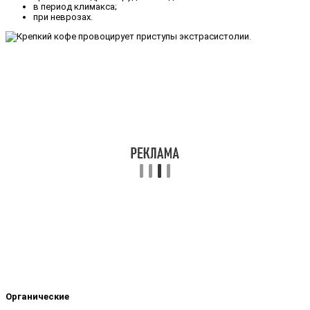
в период климакса;
при неврозах.
Органические