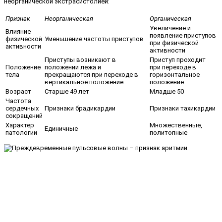
неорганической экстрасистолией:
Признак
Неорганическая
Органическая
Увеличение и
Влияние
появление приступов
физической
Уменьшение частоты приступов
при физической
активности
активности
Приступы возникают в
Приступ проходит
Положение
положении лежа и
при переходе в
тела
прекращаются при переходе в
горизонтальное
вертикальное положение
положение
Возраст
Старше 49 лет
Младше 50
Частота
сердечных
Признаки брадикардии
Признаки тахикардии
сокращений
Характер
Множественные,
Единичные
патологии
политопные