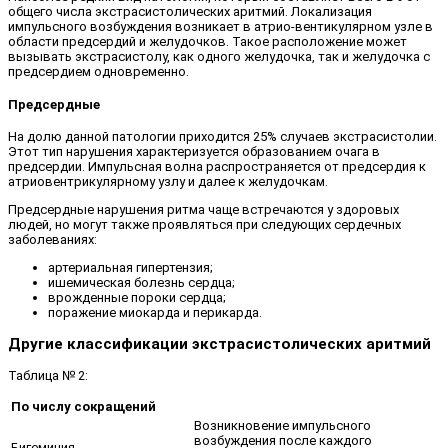
общего числа экстрасистолических аритмий. Локализация
импульсного возбуждения возникает в атрио-вентикулярном узле в
области предсердий и желудочков. Такое расположение может
вызывать экстрасистолу, как одного желудочка, так и желудочка с
предсердием одновременно.
Предсердные
На долю данной патологии приходится 25% случаев экстрасистолии.
Этот тип нарушения характеризуется образованием очага в
предсердии. Импульсная волна распространяется от предсердия к
атриовентрикулярному узлу и далее к желудочкам.
Предсердные нарушения ритма чаще встречаются у здоровых
людей, но могут также проявляться при следующих сердечных
заболеваниях:
артериальная гипертензия;
ишемическая болезнь сердца;
врожденные пороки сердца;
поражение миокарда и перикарда.
Другие классификации экстрасистолических аритмий
Таблица № 2:
По числу сокращений
Возникновение импульсного
возбуждения после каждого
Бигеминия