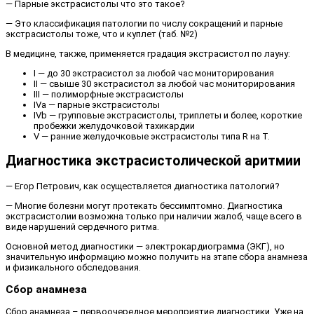
— Парные экстрасистолы что это такое?
— Это классификация патологии по числу сокращений и парные
экстрасистолы тоже, что и куплет (таб. №2)
В медицине, также, применяется градация экстрасистол по лауну:
I — до 30 экстрасистол за любой час мониторирования
II — свыше 30 экстрасистол за любой час мониторирования
III — полиморфные экстрасистолы
IVa — парные экстрасистолы
IVb — групповые экстрасистолы, триплеты и более, короткие
пробежки желудочковой тахикардии
V — ранние желудочковые экстрасистолы типа R на T.
Диагностика экстрасистолической аритмии
— Егор Петрович, как осуществляется диагностика патологий?
— Многие болезни могут протекать бессимптомно. Диагностика
экстрасистолии возможна только при наличии жалоб, чаще всего в
виде нарушений сердечного ритма.
Основной метод диагностики — электрокардиограмма (ЭКГ), но
значительную информацию можно получить на этапе сбора анамнеза
и физикального обследования.
Сбор анамнеза
Сбор анамнеза – первоочередное мероприятие диагностики. Уже на