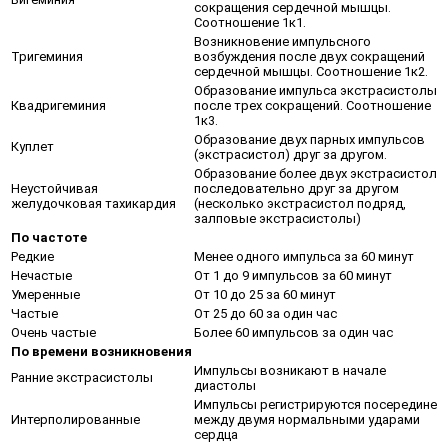
сокращения сердечной мышцы.
Соотношение 1к1.
Возникновение импульсного
Тригеминия
возбуждения после двух сокращений
сердечной мышцы. Соотношение 1к2.
Образование импульса экстрасистолы
Квадригеминия
после трех сокращений. Соотношение
1к3.
Образование двух парных импульсов
Куплет
(экстрасистол) друг за другом.
Образование более двух экстрасистол
Неустойчивая
последовательно друг за другом
желудочковая тахикардия
(несколько экстрасистол подряд,
залповые экстрасистолы)
По частоте
Редкие
Менее одного импульса за 60 минут
Нечастые
От 1 до 9 импульсов за 60 минут
Умеренные
От 10 до 25 за 60 минут
Частые
От 25 до 60 за один час
Очень частые
Более 60 импульсов за один час
По времени возникновения
Импульсы возникают в начале
Ранние экстрасистолы
диастолы
Импульсы регистрируются посередине
Интерполированные
между двумя нормальными ударами
сердца