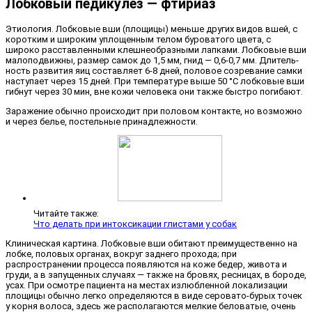
Лобковый педикулез — фтириаз
Этиология. Лобковые вши (площицы) меньше других видов вшей, с
ко­ротким и широким уплощенным телом буроватого цвета, с
широко расставлен­ными клешнеобразными лапками. Лоб­ковые вши
малоподвижны, размер самок до 1,5 мм, гнид — 0,6-0,7 мм. Длитель­
ность развития яиц составляет 6-8 дней, половое созревание самки
наступает через 15 дней. При температуре выше 50 °С лобковые вши
гибнут через 30 мин, вне кожи человека они также быстро по­гибают.
Заражение обычно происходит при половом контакте, но возможно
и через белье, постельные принадлежности.
Читайте также:
Что делать при интоксикации глистами у собак
Клиническая картина. Лобковые вши обитают преимущественно на
лоб­ке, половых органах, вокруг заднего прохода; при
распространении процес­са появляются на коже бедер, живота и
груди, а в запущенных случаях — также на бровях, ресницах, в бороде,
усах. При осмотре пациента на местах излюблен­ной локализации
площицы обычно легко определяются в виде серовато-бурых то­чек
у корня волоса, здесь же располага­ются мелкие беловатые, очень