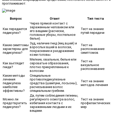
проглаживают.
Вопрос
Ответ
Тип теста
Через прямой контакт с
зараженным человеком или
Как передается
Тест на знание
его вещами (расчески,
педикулез?
путей передачи
головные уборы, постельное
белье).
Зуд, наличие гнид (яиц вшей) и
Какие симптомы
Тест на
взрослых вшей в волосах,
характерны для
распознавание
покраснение и раздражение
педикулеза?
симптомов
кожи головы.
Мелкие, овальные, белые или
Тест на
Как выглядит
сероватые образования,
визуальное
гнида?
плотно прикрепленные к
распознавание
волосам.
Какие методы
Специальные
лечения
противопедикулезные
Тест на знание
педикулеза
средства (шампуни, лосьоны),
методов лечения
наиболее
расчесывание волос
эффективны?
специальным гребнем.
Да, путем соблюдения гигиены,
Можно ли
регулярного осмотра волос,
Тест на знание
предотвратить
избегания контакта с
профилактических
педикулез?
зараженными людьми и их
мер
вещами.