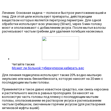
Лечение. Основная задача — полное и быстрое уничтожение вшей и
гнид. Для этой цели используют препараты, дей­ствующим
веществом которых является пиретроид перметрин. Для одной
обра­ботки используют всю упаковку (50 мл), через 5 мин голову
моют и ополаскива­ют с добавлением уксуса. После мытья волосы
расчесывают частым гребнем для удаления погибших насекомых.
Читайте также:
Может ли больной туберкулезом набирать вес
Для лечения педикулеза использу­ют также 20% водно-мыльную
эмульсию или мазь бензилбензоата, которую на­носят на 20 мин с
последующим мытьем головы.
Применяется и такое давно извест­ное средство, как смесь керосина
и рас­тительного масла в равных пропорциях. Ее наносят на
волосистую часть голо­вы под пленку с последующим мытьем
головы, ополаскиванием ее раствором уксуса и расчесыванием
частым гребеш­ком, смоченным горячим уксусом (для растворения
хитиновой муфты вшей).