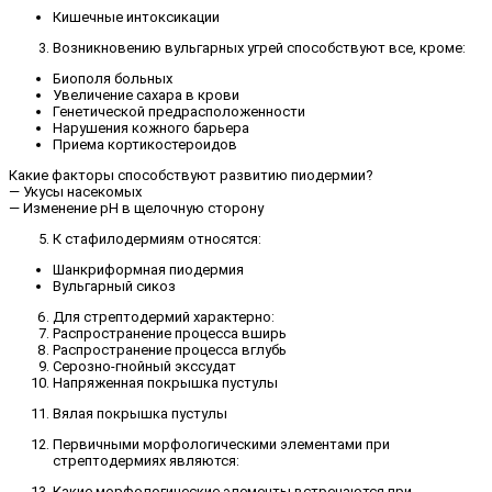
Кишечные интоксикации
Возникновению вульгарных угрей способствуют все, кроме:
Биополя больных
Увеличение сахара в крови
Генетической предрасположенности
Нарушения кожного барьера
Приема кортикостероидов
Какие факторы способствуют развитию пиодермии?
— Укусы насекомых
— Изменение pH в щелочную сторону
К стафилодермиям относятся:
Шанкриформная пиодермия
Вульгарный сикоз
Для стрептодермий характерно:
Распространение процесса вширь
Распространение процесса вглубь
Серозно-гнойный экссудат
Напряженная покрышка пустулы
Вялая покрышка пустулы
Первичными морфологическими элементами при
стрептодермиях являются:
Какие морфологические элементы встречаются при