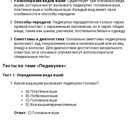
Разнообразие видов вшей
: Существует три основных вида
вшей, которые могут вызывать педикулез: головные вши,
платяные вши и лобковые вши. Каждый вид имеет свои
особенности и способы передачи.
Способы передачи
: Педикулез передается не только через
прямой контакт с зараженным человеком, но и через общие
вещи, такие как шапки, расчески, постельное белье и одежду.
Симптомы и диагностика
: Основные симптомы педикулеза
включают зуд, покраснение кожи и наличие вшей или их яиц
(гнид) в волосах. Для диагностики достаточно визуального
осмотра, но в сложных случаях могут использоваться
специальные тесты.
Тесты по теме «Педикулез»:
Тест 1: Определение вида вшей
Какой вид вшей вызывает педикулез головы?
A) Платяные вши
B) Лобковые вши
C) Головные вши
D) Все вышеперечисленные
Ответ:
C) Головные вши