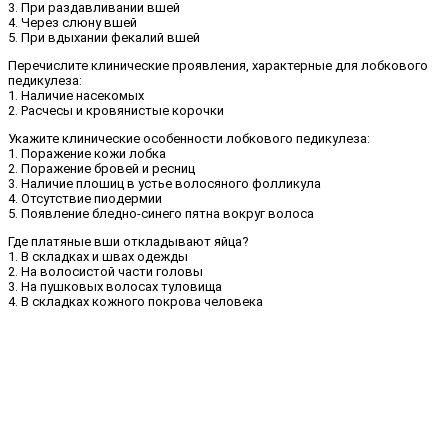
3. При раздавливании вшей
4. Через слюну вшей
5. При вдыхании фекалий вшей
Перечислите клинические проявления, характерные для лобкового
педикулеза:
1. Наличие насекомых
2. Расчесы и кровянистые корочки
Укажите клинические особенности лобкового педикулеза:
1. Поражение кожи лобка
2. Поражение бровей и ресниц
3. Наличие плошиц в устье волосяного фолликула
4. Отсутствие пиодермии
5. Появление бледно-синего пятна вокруг волоса
Где платяные вши откладывают яйца?
1. В складках и швах одежды
2. На волосистой части головы
3. На пушковых волосах туловища
4. В складках кожного покрова человека