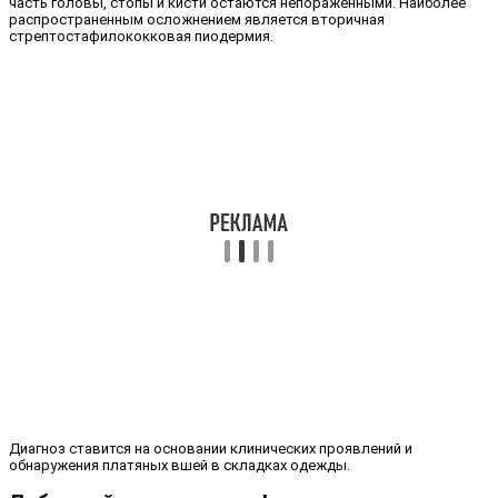
часть головы, стопы и кисти остаются непораженными. Наиболее
распространенным осложнением является вторичная
стрептостафилококковая пиодермия.
Диагноз ставится на основании клинических проявлений и
обнаружения платяных вшей в складках одежды.