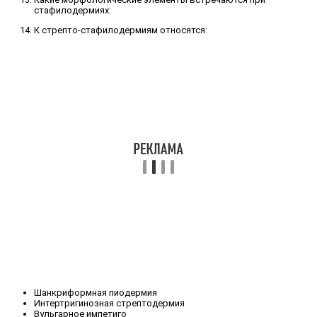
стафилодермиях:
К стрепто-стафилодермиям относятся:
Шанкриформная пиодермия
Интертригинозная стрептодермия
Вульгарное импетиго