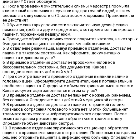
действия? Ответ обоснуйте.
2. После проведения очистительной клизмы медсестра промыла
клизменный наконечник и перчатки под проточной водой, а затем
сложила в одну емкость с 3% раствором хлорамина. Правильны ли
ее действия?
3. Обучите санитарку произвести заключительную дезинфекцию
помещения, гребня и других предметов, с которыми контактировал
пациент, пораженный педикулезом.
4. Проведите обработку клинического покрытия каталок, на которых
был доставлен пациент с инфекционным заболеванием.
5. В отделение реанимации, минуя приемное отделение, доставлен
пациент в тяжелом состоянии. Как оформить документацию
пациента в данном случае?
6. В приемное отделение доставлен прохожими человек в
бессознательном состоянии, без документов. Какова
последовательность действий м/с?
7. При осмотре пациента приемного отделения выявили наличие
головных вшей. Сформулируйте действительные и потенциальные
проблемы пациента. Определите объем сестринских вмешательств.
Какая документация заполняется в этом случае?
8. В приемное отделение доставлен пациент с ножевым ранением,
без сознания. Определите план действий медицинской сестры.
9. В приемное отделение доставлен пациент с травмой головы,
признаков сотрясения головного мозга нет. В этой больнице нет
травматологического и нейрохирургического отделения. После
осмотра врачом рекомендовано обратиться к травматологу.
Определите объем действий сестры.
10. В приемное отделение хирургического стационара обратился
пациент с признаками пищевого отравления. После осмотра врачом
решено отправить пациента в инфекционную больницу. Определите