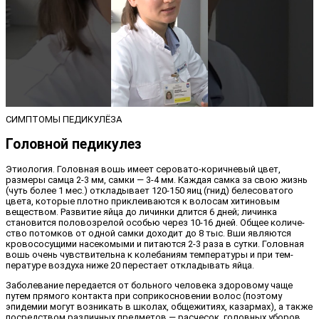
СИМПТОМЫ ПЕДИКУЛЁЗА
Головной педикулез
Этиология. Головная вошь име­ет серовато-коричневый цвет,
размеры самца 2-3 мм, самки — 3-4 мм. Каждая самка за свою жизнь
(чуть более 1 мес.) откладывает 120-150 яиц (гнид) белесо­ватого
цвета, которые плотно приклеи­ваются к волосам хитиновым
веществом. Развитие яйца до личинки длится 6 дней; личинка
становится половозрелой осо­бью через 10-16 дней. Общее количе­
ство потомков от одной самки доходит до 8 тыс. Вши являются
кровососущими насекомыми и питаются 2-3 раза в сут­ки. Головная
вошь очень чувствительна к колебаниям температуры и при тем­
пературе воздуха ниже 20 перестает откладывать яйца.
Заболевание передается от больно­го человека здоровому чаще
путем пря­мого контакта при соприкосновении во­лос (поэтому
эпидемии могут возникать в школах, общежитиях, казармах), а так­же
посредством различных предметов — расчесок, головных уборов,