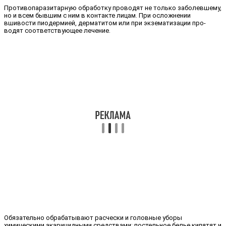
Противопаразитарную обработ­ку проводят не только заболевшему,
но и всем бывшим с ним в контакте лицам. При осложнении
вшивости пиодермией, дерматитом или при экзематизации про­
водят соответствующее лечение.
Обязательно обрабатывают рас­чески и головные уборы
химическими акарицидными средствами; постельное белье кипятят и