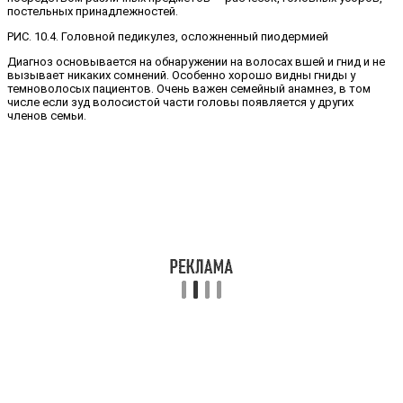
постельных принадлежностей.
РИС. 10.4. Головной педикулез, осложненный пиодермией
Диагноз основывается на обнаруже­нии на волосах вшей и гнид и не
вызыва­ет никаких сомнений. Особенно хорошо видны гниды у
темноволосых пациентов. Очень важен семейный анамнез, в том
числе если зуд волосистой части головы появляется у других
членов семьи.