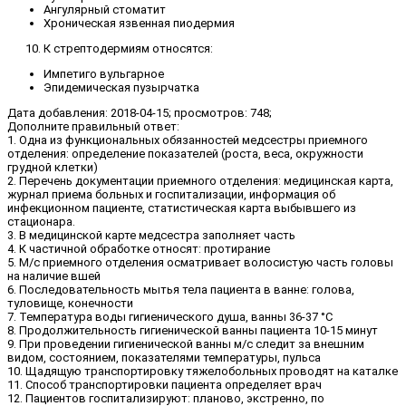
Ангулярный стоматит
Хроническая язвенная пиодермия
К стрептодермиям относятся:
Импетиго вульгарное
Эпидемическая пузырчатка
Дата добавления: 2018-04-15; просмотров: 748;
Дополните правильный ответ:
1. Одна из функциональных обязанностей медсестры приемного
отделения: определение показателей (роста, веса, окружности
грудной клетки)
2. Перечень документации приемного отделения: медицинская карта,
журнал приема больных и госпитализации, информация об
инфекционном пациенте, статистическая карта выбывшего из
стационара.
3. В медицинской карте медсестра заполняет часть
4. К частичной обработке относят: протирание
5. М/с приемного отделения осматривает волосистую часть головы
на наличие вшей
6. Последовательность мытья тела пациента в ванне: голова,
туловище, конечности
7. Температура воды гигиенического душа, ванны 36-37 °C
8. Продолжительность гигиенической ванны пациента 10-15 минут
9. При проведении гигиенической ванны м/с следит за внешним
видом, состоянием, показателями температуры, пульса
10. Щадящую транспортировку тяжелобольных проводят на каталке
11. Способ транспортировки пациента определяет врач
12. Пациентов госпитализируют: планово, экстренно, по