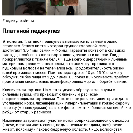
#педикулез#вши
Платяной педикулез
Этиология. Платяной педикулез вызывается платяной вошью
серовато-белого цвета, которая крупнее головной: самцы
достигают 3,5-4 мм, самки — 4-6 мм. Паразиты обитают в складках
одежды, особенно в швах воротников, рукавов и поясов. Гниды
прикрепляются к тканям белья, чаще всего к шерстяным и льняным
материалам, реже — к шелковым, а также могут прилипать к
пушковым волосам на теле человека. Продолжительность жизни
вшей превышает месяц. При температуре от 10 до 25 °С они могут
обходиться без пищи от 2 до 7 дней. Высокая выносливость требует
применения специальных дезинфекционных мер для борьбы с ними.
Клиническая картина. На местах укусов образуются папулы с
сильным зудом, что приводит к линейным расчесам,
покрывающимся корочками. Постоянное расчесывание приводит к
утолщению кожи, лихенификации, гиперпигментации и грязно-серому
оттенку (меланодермия); на этом фоне заметны беловатые линейные
рубцы от старых расчесов.
Изменения затрагивают участки кожи, соприкасающиеся с одеждой
(плечи, верхняя часть спины, подмышечные впадины, шея), реже —
живот, поясницу и пахово-бедренную область. Лицо, волосистая