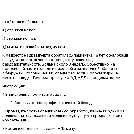
а) обтирания больного;
в) стрижки волос;
г) стрижки ногтей;
д) мытье в ванной или под душем;
К медсестре здравпункта обратилась пациентка 18 лет с жалобами
на зуд волосистой части головы, нарушение сна,
раздражительность. Больна около 3 недель. Объективно: на
волосистой части головы в височной и затылочной областях
обнаружены головные вши, следы расчесов. Волосы жирные,
имеются гниды. Температура, пульс, АД, ЧДД в пределах нормы.
Инструкция:
1.Внимательно прочитайте задачу.
Составьте план профилактической беседы.
3.Проведите противопедикулёзную обработку пациента одним из
педикулоцитов, оказывая медицинскую услугу в пределах своих
компетенций.
3.Время выполнения задания – 15 минут.