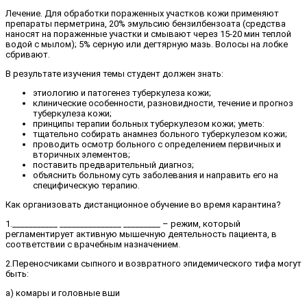
Лечение. Для обработки поражен­ных участков кожи применяют
препара­ты перметрина, 20% эмульсию бензил­бензоата (средства
наносят на поражен­ные участки и смывают через 15-20 мин теплой
водой с мылом); 5% серную или дегтярную мазь. Волосы на лобке
сбри­вают.
В результате изучения темы студент дол­жен знать:
этиологию и патогенез туберкулеза кожи;
клинические особенности, разно­видности, течение и прогноз
тубер­кулеза кожи;
принципы терапии больных туберку­лезом кожи; уметь:
тщательно собирать анамнез боль­ного туберкулезом кожи;
проводить осмотр больного с опре­делением первичных и
вторичных элементов;
поставить предварительный диа­гноз;
объяснить больному суть заболева­ния и направить его на
специфиче­скую терапию.
Как организовать дистанционное обучение во время карантина?
1.___________ _______________ _________ – режим, который
регламентирует активную мышечную деятельность пациента, в
соответствии с врачебным назначением.
2.Переносчиками сыпного и возвратного эпидемического тифа могут
быть:
а) комары и головные вши