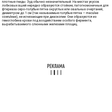
плотные гниды. Зуд обычно незначительный. На местах укусов
лобковых вшей нередко образуются стойкие, патогномоничные для
фтириаза серо-голубые пятна окру­глых или овальных очертаний,
диаме­тром до 1 см (так называемые голубые пятна — maculae
coeruleae), не исчеза­ющие при диаскопии. Они образуются из
гемоглобина крови под воздействием особого фермента,
вырабатываемого слюнными железами площиц.