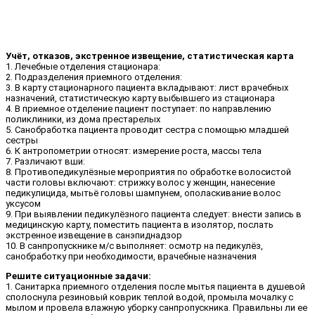
Учёт, отказов, экстренное извещение, статистическая карта
1. Лечебные отделения стационара:
2. Подразделения приемного отделения:
3. В карту стационарного пациента вкладывают: лист врачебных
назначений, статистическую карту выбывшего из стационара
4. В приемное отделение пациент поступает: по направлению
поликлиники, из дома престарелых
5. Санобработка пациента проводит сестра с помощью младшей
сестры
6. К антропометрии относят: измерение роста, массы тела
7. Различают вши:
8. Противопедикулёзные мероприятия по обработке волосистой
части головы включают: стрижку волос у женщин, нанесение
педикулицида, мытьё головы шампунем, ополаскивание волос
уксусом
9. При выявлении педикулёзного пациента следует: внести запись в
медицинскую карту, поместить пациента в изолятор, послать
экстренное извещение в санэпиднадзор
10. В санпропускнике м/с выполняет: осмотр на педикулёз,
санобработку при необходимости, врачебные назначения
Решите ситуационные задачи:
1. Санитарка приемного отделения после мытья пациента в душевой
сполоснула резиновый коврик теплой водой, промыла мочалку с
мылом и провела влажную уборку санпропускника. Правильны ли ее