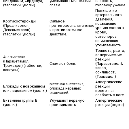
(Мидокалм, Сирдалуд)
уменьшают мышечный
слабость,
(таблетки, уколы)
спазм.
головокружение
Повышение
артериального
давления,
Кортикостероиды
Сильное
повышение
(Преднизолон,
противовоспалительное
уровня сахара в
Дексаметазон)
и противоотечное
крови,
(таблетки, уколы)
действие.
остеопороз,
повышенная
утомляемость
Тошнота, рвота,
аллергические
Анальгетики
реакции
(Парацетамол,
Снимают боль.
(Парацетамол);
Трамадол) (таблетки,
запор,
капсулы)
сонливость
(Трамадол)
Аллергические
Местная анестезия,
Блокады с новокаином
реакции,
блокада нервных
или лидокаином (уколы)
временная
окончаний.
слабость в ноге
Витамины группы В
Улучшают нервную
Аллергические
(уколы)
проводимость.
реакции (редко)