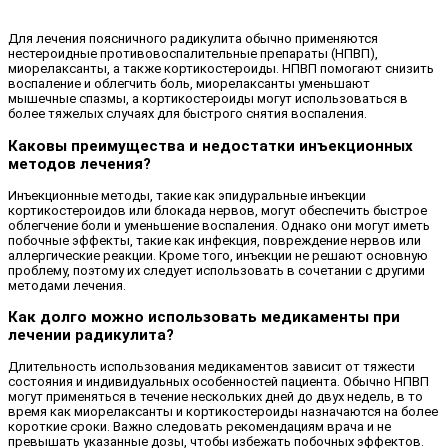
Для лечения поясничного радикулита обычно применяются
нестероидные противовоспалительные препараты (НПВП),
миорелаксанты, а также кортикостероиды. НПВП помогают снизить
воспаление и облегчить боль, миорелаксанты уменьшают
мышечные спазмы, а кортикостероиды могут использоваться в
более тяжелых случаях для быстрого снятия воспаления.
Каковы преимущества и недостатки инъекционных
методов лечения?
Инъекционные методы, такие как эпидуральные инъекции
кортикостероидов или блокада нервов, могут обеспечить быстрое
облегчение боли и уменьшение воспаления. Однако они могут иметь
побочные эффекты, такие как инфекция, повреждение нервов или
аллергические реакции. Кроме того, инъекции не решают основную
проблему, поэтому их следует использовать в сочетании с другими
методами лечения.
Как долго можно использовать медикаменты при
лечении радикулита?
Длительность использования медикаментов зависит от тяжести
состояния и индивидуальных особенностей пациента. Обычно НПВП
могут применяться в течение нескольких дней до двух недель, в то
время как миорелаксанты и кортикостероиды назначаются на более
короткие сроки. Важно следовать рекомендациям врача и не
превышать указанные дозы, чтобы избежать побочных эффектов.