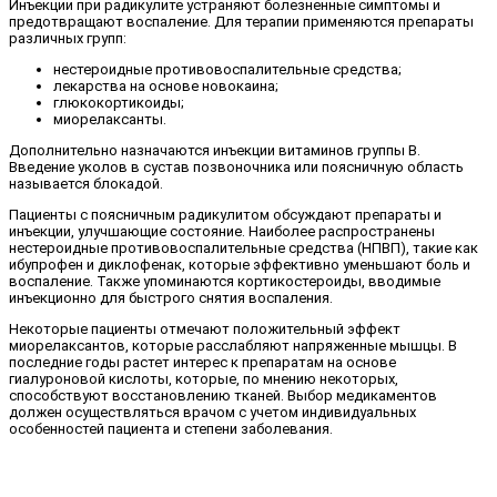
Инъекции при радикулите устраняют болезненные симптомы и
предотвращают воспаление. Для терапии применяются препараты
различных групп:
нестероидные противовоспалительные средства;
лекарства на основе новокаина;
глюкокортикоиды;
миорелаксанты.
Дополнительно назначаются инъекции витаминов группы В.
Введение уколов в сустав позвоночника или поясничную область
называется блокадой.
Пациенты с поясничным радикулитом обсуждают препараты и
инъекции, улучшающие состояние. Наиболее распространены
нестероидные противовоспалительные средства (НПВП), такие как
ибупрофен и диклофенак, которые эффективно уменьшают боль и
воспаление. Также упоминаются кортикостероиды, вводимые
инъекционно для быстрого снятия воспаления.
Некоторые пациенты отмечают положительный эффект
миорелаксантов, которые расслабляют напряженные мышцы. В
последние годы растет интерес к препаратам на основе
гиалуроновой кислоты, которые, по мнению некоторых,
способствуют восстановлению тканей. Выбор медикаментов
должен осуществляться врачом с учетом индивидуальных
особенностей пациента и степени заболевания.