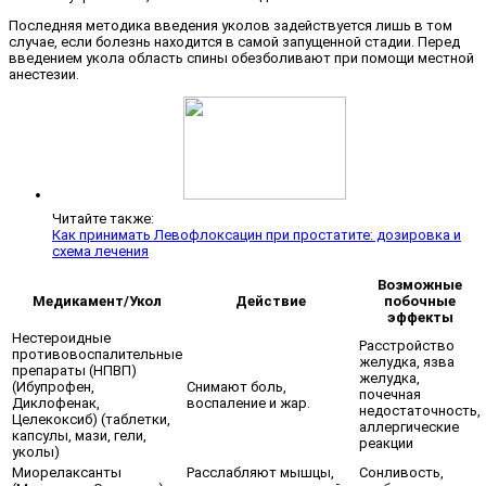
Последняя методика введения уколов задействуется лишь в том
случае, если болезнь находится в самой запущенной стадии. Перед
введением укола область спины обезболивают при помощи местной
анестезии.
Читайте также:
Как принимать Левофлоксацин при простатите: дозировка и
схема лечения
Возможные
Медикамент/Укол
Действие
побочные
эффекты
Нестероидные
Расстройство
противовоспалительные
желудка, язва
препараты (НПВП)
желудка,
(Ибупрофен,
Снимают боль,
почечная
Диклофенак,
воспаление и жар.
недостаточность,
Целекоксиб) (таблетки,
аллергические
капсулы, мази, гели,
реакции
уколы)
Миорелаксанты
Расслабляют мышцы,
Сонливость,