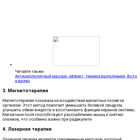
Читайте также:
Антицеллюлитный массаж: эффект, техника выполнения, фото
и видео
3. Магнитотерапия
Магнитотерапия основана на воздействии магнитных полей на
организм. Этот метод помогает уменьшить болевой синдром,
улучшить обмен веществ и восстановить функции нервной системы.
Магнитные поля способствуют расслаблению мышц и снятию
спазмов, что особенно важно при радикулите.
4. Лазерная терапия
Лазерная терапия является современным методом, который