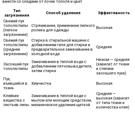
вместе со следами от почек тополя и цвет.
Тип
Способ удаления
Эффективность
загрязнения
Свежий пух
тополя/липы
Стряхивание, применение липкого
Высокая
(легкое
ролика для одежды
загрязнение)
Свежий пух
Стирка в стиральной машине с
тополя/липы
добавлением геля для стирки и
Средняя
(среднее
предварительное замачивание в
загрязнение)
холодной воде
Низкая — средняя
Замачивание в теплой воде с
Засохший пух
(зависит от ткани
добавлением пятновыводителя,
тополя/липы
и степени
затем стирка
засохшего пуха)
Пух,
въевшийся в
Химчистка
Высокая
ткань
Средняя —
Клейкие
Замачивание в теплой воде с
высокая (зависит
вещества с
мылом или моющим средством,
от типа ткани и
листьев липы
механическое удаление щеткой
количества клея)