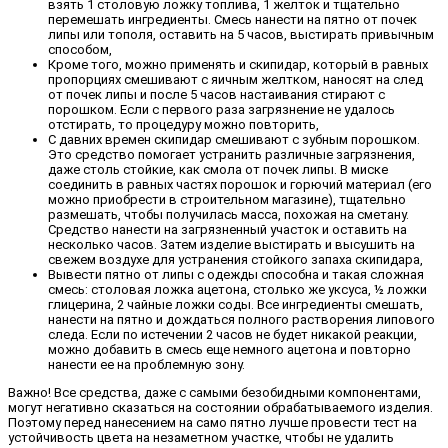
взять 1 столовую ложку топлива, 1 желток и тщательно
перемешать ингредиенты. Смесь нанести на пятно от почек
липы или тополя, оставить на 5 часов, выстирать привычным
способом,
Кроме того, можно применять и скипидар, который в равных
пропорциях смешивают с яичным желтком, наносят на след
от почек липы и после 5 часов настаивания стирают с
порошком. Если с первого раза загрязнение не удалось
отстирать, то процедуру можно повторить,
С давних времен скипидар смешивают с зубным порошком.
Это средство помогает устранить различные загрязнения,
даже столь стойкие, как смола от почек липы. В миске
соединить в равных частях порошок и горючий материал (его
можно приобрести в строительном магазине), тщательно
размешать, чтобы получилась масса, похожая на сметану.
Средство нанести на загрязненный участок и оставить на
несколько часов. Затем изделие выстирать и высушить на
свежем воздухе для устранения стойкого запаха скипидара,
Вывести пятно от липы с одежды способна и такая сложная
смесь: столовая ложка ацетона, столько же уксуса, ½ ложки
глицерина, 2 чайные ложки соды. Все ингредиенты смешать,
нанести на пятно и дождаться полного растворения липового
следа. Если по истечении 2 часов не будет никакой реакции,
можно добавить в смесь еще немного ацетона и повторно
нанести ее на проблемную зону.
Важно! Все средства, даже с самыми безобидными компонентами,
могут негативно сказаться на состоянии обрабатываемого изделия.
Поэтому перед нанесением на само пятно лучше провести тест на
устойчивость цвета на незаметном участке, чтобы не удалить