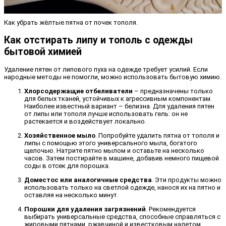
Как убрать жёлтые пятна от почек тополя.
Как отстирать липу и тополь с одежды
бытовой химией
Удаление пятен от липового пуха на одежде требует усилий. Если
народные методы не помогли, можно использовать бытовую химию.
Хлорсодержащие отбеливатели
– предназначены только
для белых тканей, устойчивых к агрессивным компонентам.
Наиболее известный вариант – белизна. Для удаления пятен
от липы или тополя лучше использовать гель: он не
растекается и воздействует локально.
Хозяйственное мыло
. Попробуйте удалить пятна от тополя и
липы с помощью этого универсального мыла, богатого
щелочью. Натрите пятно мылом и оставьте на несколько
часов. Затем постирайте в машине, добавив немного пищевой
соды в отсек для порошка.
Доместос или аналогичные средства
. Эти продукты можно
использовать только на светлой одежде, нанося их на пятно и
оставляя на несколько минут.
Порошки для удаления загрязнений
. Рекомендуется
выбирать универсальные средства, способные справляться с
жировыми пятнами, ржавчиной и известковым налетом.