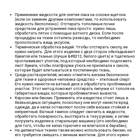
Применение жидкости для снятия лака на основе ацетона
(если он заменен другими компонентами, то использовать
жидкость бесполезно). Отстирать тополиные почки
средством для устранения лака просто: нужно лишь
обработать пятно с помощью ватного диска. Если после
процедуры на ткани остались разводы, то необходимо
прополоскать вещь уксусом,
Термическая обработка вещей. Чтобы отстирать смолу, ее
нужно нагреть. Для этого изделие с двух сторон обкладывают
бумагой или тканью (лучше &#8212, белого цвета) и тщательно
проглаживают утюгом, под который необходимо подложить
лист бумаги, чтобы платформа утюга не прилипала к смоле,
которая будет впитываться в постеленную ткань,
Среди растворителей, можно отметить весьма безопасное
для ткани и здоровья человека средство – этиловый спирт.
Его нужно нанести на ватный диск и обработать проблемный
участок. Этот метод поможет отстирать липучки от тополя на
габаритных вещах, которые проблематично вывести,
Керосин или бензин. Применять эти вещества стоит лишь в
безвыходных ситуациях, поскольку они могут нанести вред
одежде, да и запах оставляют после себя весьма стойкий и
неприятный. Ватный тампон следует смочить в жидкости,
обработать поверхность, выстирать в тазу руками, а затем
погрузить изделие в стиральную машинку (это необходимо
для того, чтобы не запах горючего не впитался в барабан),
На деликатных тканях также можно использовать бензин, но
его требуется смешать с яичным желтком. Для этого нужно