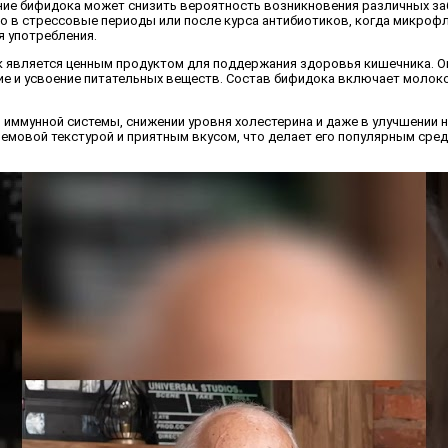
ние бифидока может снизить вероятность возникновения различных заб
о в стрессовые периоды или после курса антибиотиков, когда микроф
я употребления.
ок является ценным продуктом для поддержания здоровья кишечника. 
 и усвоение питательных веществ. Состав бифидока включает молоко,
 иммунной системы, снижении уровня холестерина и даже в улучшении 
емовой текстурой и приятным вкусом, что делает его популярным сред