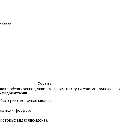
остав:
Состав
локо обезжиренное, закваска на чистых культурах молочнокислых
ифидобактерии.
бактерии), молочная кислота.
кальций, фосфор.
екоторых видах бифидока).