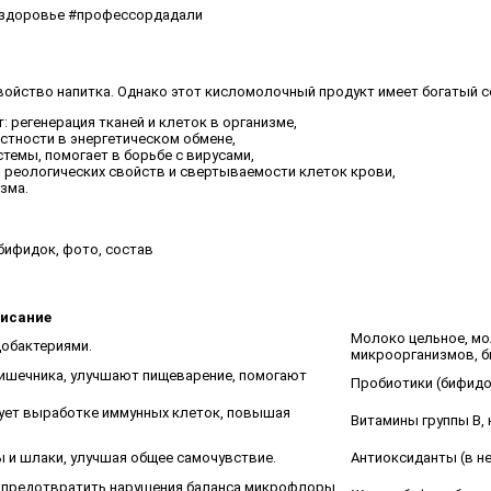
 #здоровье #профессордадали
ойство напитка. Однако этот кисломолочный продукт имеет богатый с
регенерация тканей и клеток в организме,
астности в энергетическом обмене,
темы, помогает в борьбе с вирусами,
и реологических свойств и свертываемости клеток крови,
зма.
исание
Молоко цельное, мо
обактериями.
микроорганизмов, б
ишечника, улучшают пищеварение, помогают
Пробиотики (бифидо
ует выработке иммунных клеток, повышая
Витамины группы B, 
 и шлаки, улучшая общее самочувствие.
Антиоксиданты (в н
т предотвратить нарушения баланса микрофлоры