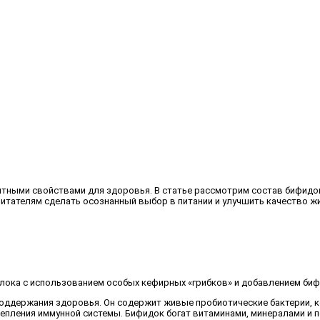
ными свойствами для здоровья. В статье рассмотрим состав бифидока
итателям сделать осознанный выбор в питании и улучшить качество жи
олока с использованием особых кефирных «грибков» и добавлением б
поддержания здоровья. Он содержит живые пробиотические бактерии,
репления иммунной системы. Бифидок богат витаминами, минералами и