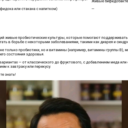
Живые бифидобакте
фидока или стакана с напитком)
—
ащий живые пробиотические культуры, которые помогают поддерживат
гать в борьбе с некоторыми заболеваниями, такими как диарея и синд
не только пробиотики, но и витамины (например, витамины группы B), м
его состояния здоровья.
 вариантах — от классического до фруктового, с добавлением меда или
ем к завтраку или перекусу.
те знать!