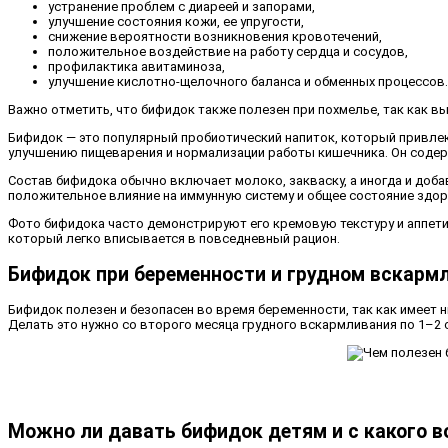
устранение проблем с диареей и запорами,
улучшение состояния кожи, ее упругости,
снижение вероятности возникновения кровотечений,
положительное воздействие на работу сердца и сосудов,
профилактика авитаминоза,
улучшение кислотно-щелочного баланса и обменных процессов.
Важно отметить, что бифидок также полезен при похмелье, так как 
Бифидок — это популярный пробиотический напиток, который привле
улучшению пищеварения и нормализации работы кишечника. Он содер
Состав бифидока обычно включает молоко, закваску, а иногда и доба
положительное влияние на иммунную систему и общее состояние здор
Фото бифидока часто демонстрируют его кремовую текстуру и аппетит
который легко вписывается в повседневный рацион.
Бифидок при беременности и грудном вскарм
Бифидок полезен и безопасен во время беременности, так как имеет
Делать это нужно со второго месяца грудного вскармливания по 1–2 с
Можно ли давать бифидок детям и с какого в