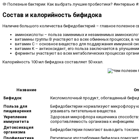
🦠 Полезные бактерии: Как выбрать лучшие пробиотики? #интервью
Состав и калорийность бифидока
Наличие большого количества бифидобактерий – главное полезное св
аминокислоты – польза заменимых и незаменимых аминокислот: 
витамины группы В участвуют во всех обменных процессах, в ч
витамин С – основное вещество для поддержания иммунной сис
витамин K – антиоксидант, его польза заключается в улучшени
ферменты участвуют во всех метаболических процессах органи
Калорийность 100 мл бифидока составляет 50 ккал.
Название
Оп
Бифидок
Кисломолочный продукт, обогащенный бифид
Польза для
Бифидобактерии нормализуют микрофлору к
пищеварения
усваивать питательные вещества.
Укрепление
Здоровая микрофлора кишечника способств
иммунитета
сопротивляемость организма к инфекциям.
Детоксикация
Бифидобактерии помогают выводить токсины
организма
Профилактика
Регулярное употребление бифидока помогае