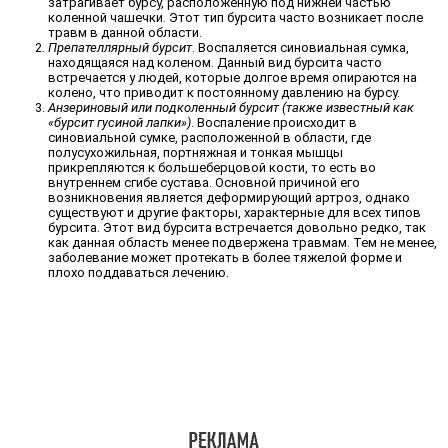
затрагивает бурсу, расположенную под нижней частью
коленной чашечки. Этот тип бурсита часто возникает после
травм в данной области.
Препателлярный бурсит
. Воспаляется синовиальная сумка,
находящаяся над коленом. Данный вид бурсита часто
встречается у людей, которые долгое время опираются на
колено, что приводит к постоянному давлению на бурсу.
Анзериновый или подколенный бурсит (также известный как
«бурсит гусиной лапки»)
. Воспаление происходит в
синовиальной сумке, расположенной в области, где
полусухожильная, портняжная и тонкая мышцы
прикрепляются к большеберцовой кости, то есть во
внутреннем сгибе сустава. Основной причиной его
возникновения является деформирующий артроз, однако
существуют и другие факторы, характерные для всех типов
бурсита. Этот вид бурсита встречается довольно редко, так
как данная область менее подвержена травмам. Тем не менее,
заболевание может протекать в более тяжелой форме и
плохо поддаваться лечению.