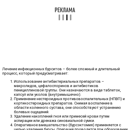
Лечение инфекционных бурситов – более сложный и длительный
процесс, который предусматривает:
Использование антибактериальных препаратов –
макролидов, цефалоспоринов и антибиотиков
пенициллиновой группы. Они назначаются в виде таблеток,
капсул или уколов (внутримышечно).
Применение нестероидных противовоспалительных (НПВП) и
кортикостероидных препаратов. Снимая воспаление в
области коленного сустава, они способствуют устранению
болевых ощущений.
Удаление накоплений гноя или примесей крови путем
аспирации или дренажа синовиальной сумки.
Оперативное вмешательство (бурсэктомия) применяется с
целью удаления бурсы. Операция проводится при образовании