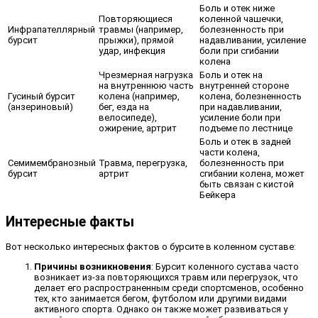
Боль и отек ниже
Повторяющиеся
коленной чашечки,
Инфрапателлярный
травмы (например,
болезненность при
бурсит
прыжки), прямой
надавливании, усиление
удар, инфекция
боли при сгибании
колена
Чрезмерная нагрузка
Боль и отек на
на внутреннюю часть
внутренней стороне
Гусиный бурсит
колена (например,
колена, болезненность
(анзериновый)
бег, езда на
при надавливании,
велосипеде),
усиление боли при
ожирение, артрит
подъеме по лестнице
Боль и отек в задней
части колена,
Семимембранозный
Травма, перегрузка,
болезненность при
бурсит
артрит
сгибании колена, может
быть связан с кистой
Бейкера
Интересные факты
Вот несколько интересных фактов о бурсите в коленном суставе:
Причины возникновения
: Бурсит коленного сустава часто
возникает из-за повторяющихся травм или перегрузок, что
делает его распространенным среди спортсменов, особенно
тех, кто занимается бегом, футболом или другими видами
активного спорта. Однако он также может развиваться у