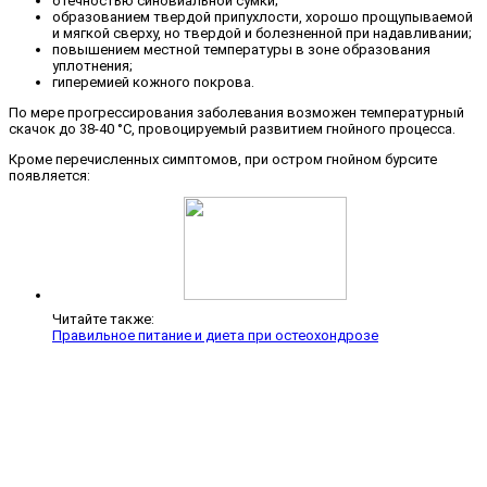
отечностью синовиальной сумки;
образованием твердой припухлости, хорошо прощупываемой
и мягкой сверху, но твердой и болезненной при надавливании;
повышением местной температуры в зоне образования
уплотнения;
гиперемией кожного покрова.
По мере прогрессирования заболевания возможен температурный
скачок до 38-40 °C, провоцируемый развитием гнойного процесса.
Кроме перечисленных симптомов, при остром гнойном бурсите
появляется:
Читайте также:
Правильное питание и диета при остеохондрозе