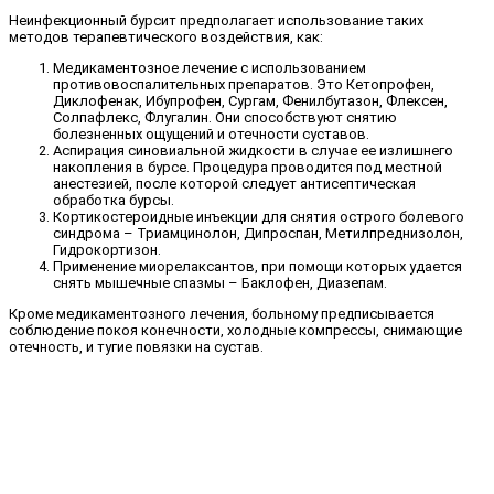
Неинфекционный бурсит предполагает использование таких
методов терапевтического воздействия, как:
Медикаментозное лечение с использованием
противовоспалительных препаратов. Это Кетопрофен,
Диклофенак, Ибупрофен, Сургам, Фенилбутазон, Флексен,
Солпафлекс, Флугалин. Они способствуют снятию
болезненных ощущений и отечности суставов.
Аспирация синовиальной жидкости в случае ее излишнего
накопления в бурсе. Процедура проводится под местной
анестезией, после которой следует антисептическая
обработка бурсы.
Кортикостероидные инъекции для снятия острого болевого
синдрома – Триамцинолон, Дипроспан, Метилпреднизолон,
Гидрокортизон.
Применение миорелаксантов, при помощи которых удается
снять мышечные спазмы – Баклофен, Диазепам.
Кроме медикаментозного лечения, больному предписывается
соблюдение покоя конечности, холодные компрессы, снимающие
отечность, и тугие повязки на сустав.