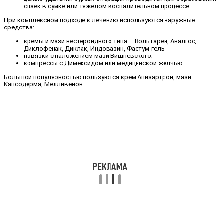
спаек в сумке или тяжелом воспалительном процессе.
При комплексном подходе к лечению используются наружные
средства:
кремы и мази нестероидного типа – Вольтарен, Аналгос,
Диклофенак, Диклак, Индовазин, Фастум-гель;
повязки с наложением мази Вишневского;
компрессы с Димексидом или медицинской желчью.
Большой популярностью пользуются крем Апизартрон, мази
Капсодерма, Мелливенон.