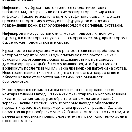
Инфекционный бурсит часто является следствием таких
заболеваний, как грипп или острые респираторные вирусные
инфекции. Также не исключено, что стафилококковая инфекция
проникает в суставную сумку из-за фурункулов или других
повреждений кожи, расположенных рядом с коленным суставом.
Инфицирование суставной сумки может привести к гнойному
бурситу, а в некоторых случаях – к геморрагическому, при котором в
бурсе может присутствовать кровь.
Бурсит коленного сустава — это распространенная проблема, о
которой говорят многие. Люди описывают это состояние как
болезненное, ограничивающее подвижность и вызывающее
дискомфорт при ходьбе. Часто упоминается, что бурсит может
возникнуть после травмы или из-за чрезмерной нагрузки на сустав.
Некоторые пациенты отмечают, что отечность и покраснение в
области колена становятся заметными, что вызывает
беспокойство.
Многие делятся своим опытом лечения: кто-то предпочитает
консервативные методы, такие как физиотерапия и использование
льда, в то время как другие обращаются к медикаментозной
терапии. Важно отметить, что некоторые находят облегчение в
народных средствах, например, в компрессах с травами. Однако,
несмотря на разнообразие мнений, большинство согласны с тем, что
ранняя диагностика и правильное лечение играют ключевую роль в
восстановлении.