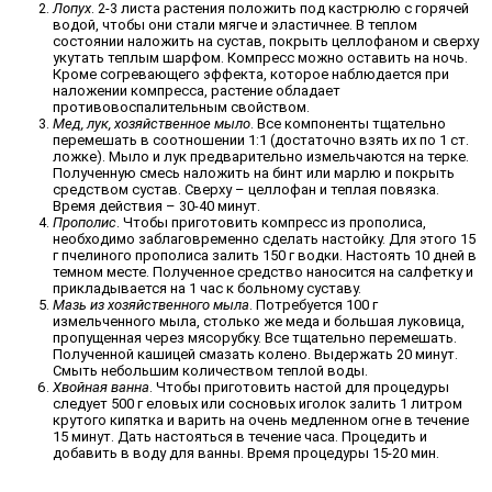
Лопух
. 2-3 листа растения положить под кастрюлю с горячей
водой, чтобы они стали мягче и эластичнее. В теплом
состоянии наложить на сустав, покрыть целлофаном и сверху
укутать теплым шарфом. Компресс можно оставить на ночь.
Кроме согревающего эффекта, которое наблюдается при
наложении компресса, растение обладает
противовоспалительным свойством.
Мед, лук, хозяйственное мыло
. Все компоненты тщательно
перемешать в соотношении 1:1 (достаточно взять их по 1 ст.
ложке). Мыло и лук предварительно измельчаются на терке.
Полученную смесь наложить на бинт или марлю и покрыть
средством сустав. Сверху – целлофан и теплая повязка.
Время действия – 30-40 минут.
Прополис
. Чтобы приготовить компресс из прополиса,
необходимо заблаговременно сделать настойку. Для этого 15
г пчелиного прополиса залить 150 г водки. Настоять 10 дней в
темном месте. Полученное средство наносится на салфетку и
прикладывается на 1 час к больному суставу.
Мазь из хозяйственного мыла
. Потребуется 100 г
измельченного мыла, столько же меда и большая луковица,
пропущенная через мясорубку. Все тщательно перемешать.
Полученной кашицей смазать колено. Выдержать 20 минут.
Смыть небольшим количеством теплой воды.
Хвойная ванна
. Чтобы приготовить настой для процедуры
следует 500 г еловых или сосновых иголок залить 1 литром
крутого кипятка и варить на очень медленном огне в течение
15 минут. Дать настояться в течение часа. Процедить и
добавить в воду для ванны. Время процедуры 15-20 мин.