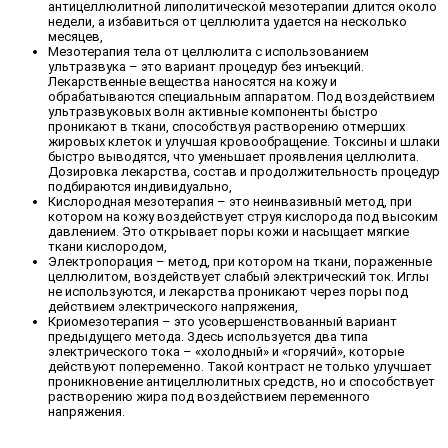
антицеллюлитной липолитической мезотерапии длится около
недели, а избавиться от целлюлита удается на несколько
месяцев,
Мезотерапия тела от целлюлита с использованием
ультразвука – это вариант процедур без инъекций.
Лекарственные вещества наносятся на кожу и
обрабатываются специальным аппаратом. Под воздействием
ультразвуковых волн активные компоненты быстро
проникают в ткани, способствуя растворению отмерших
жировых клеток и улучшая кровообращение. Токсины и шлаки
быстро выводятся, что уменьшает проявления целлюлита.
Дозировка лекарства, состав и продолжительность процедур
подбираются индивидуально,
Кислородная мезотерапия – это неинвазивный метод, при
котором на кожу воздействует струя кислорода под высоким
давлением. Это открывает поры кожи и насыщает мягкие
ткани кислородом,
Электропорация – метод, при котором на ткани, пораженные
целлюлитом, воздействует слабый электрический ток. Иглы
не используются, и лекарства проникают через поры под
действием электрического напряжения,
Криомезотерапия – это усовершенствованный вариант
предыдущего метода. Здесь используется два типа
электрического тока – «холодный» и «горячий», которые
действуют попеременно. Такой контраст не только улучшает
проникновение антицеллюлитных средств, но и способствует
растворению жира под воздействием переменного
напряжения.