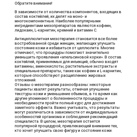
Обратите внимание!
В зависимости от количества компонентов, входящих в
состав коктейлей, их делят на моно- и
многокомпонентные. Наиболее популярными
ингредиентами мезопрепаратов являются кофеин,
лидокаин, L-карнитин, кремний и витамин С.
Антицеллюлитная мезотерапия становится все более
востребованной среди женщин, желающих улучшить
состояние кожи и избавиться от целлюлита. Многие
отмечают, что процедуры помогают значительно
уменьшить проявления «апельсиновой корки». В состав
коктейлей, применяемых для инъекций, обычно входят
витамины, аминокислоты, растительные экстракты и
специальные препараты, такие как кофеин и L-карнитин,
которые способствуют расщеплению жировых
отложений.
Отзывы о мезотерапии разнообразны: некоторые
пациенты хвалят результаты, отмечая улучшение
текстуры кожи и уменьшение объемов, в то время как
другие упоминают о болезненности процедуры и
необходимости пройти полный курс для достижения
заметного эффекта. Важно учитывать, что результаты
могут различаться в зависимости от индивидуальных
особенностей организма и соблюдения рекомендаций
специалиста. В целом, мезотерапия остается
популярной процедурой, привлекающей внимание тех,
кто хочет улучшить свою фигуру и состояние кожи.