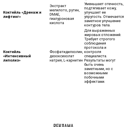
Уменьшает отечность,
Экстракт
подтягивает кожу,
мелилото, рутин,
Коктейль «Дренаж и
улучшает ее
DMAE,
лифтинг»
упругость. Отмечается
гиалуроновая
заметное улучшение
кислота
контуров тела.
Для выраженных
жировых отложений.
Требует строгого
соблюдения
протокола и
Коктейль
Фосфатидилхолин,
контроля
«Интенсивный
дезоксихолат
специалиста.
липолиз»
натрия, L-карнитин
Результаты могут
быть очень
заметными, но с
возможными
побочными
эффектами.