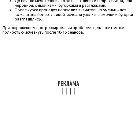
До начала мезотерапии кожа на ягодицах и бедрах выглядела
неровной, с ямочками, бугорками и растяжками,
После курса процедур целлюлит значительно уменьшился –
кожа стала более гладкой, исчезли узелки, а ямочки и бугорки
разгладились.
При выраженном прогрессировании проблемы целлюлит может
полностью исчезнуть после 10-15 сеансов.