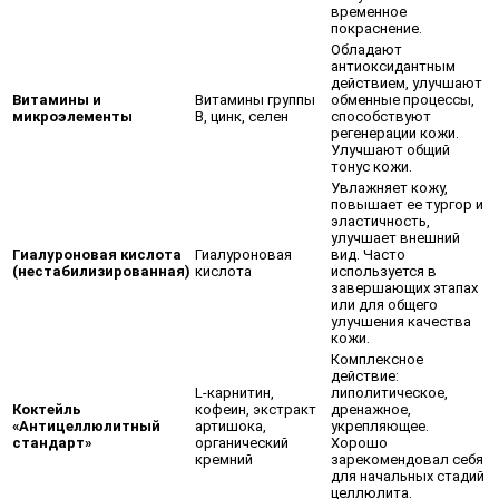
временное
покраснение.
Обладают
антиоксидантным
действием, улучшают
Витамины и
Витамины группы
обменные процессы,
микроэлементы
В, цинк, селен
способствуют
регенерации кожи.
Улучшают общий
тонус кожи.
Увлажняет кожу,
повышает ее тургор и
эластичность,
улучшает внешний
Гиалуроновая кислота
Гиалуроновая
вид. Часто
(нестабилизированная)
кислота
используется в
завершающих этапах
или для общего
улучшения качества
кожи.
Комплексное
действие:
L-карнитин,
липолитическое,
Коктейль
кофеин, экстракт
дренажное,
«Антицеллюлитный
артишока,
укрепляющее.
стандарт»
органический
Хорошо
кремний
зарекомендовал себя
для начальных стадий
целлюлита.