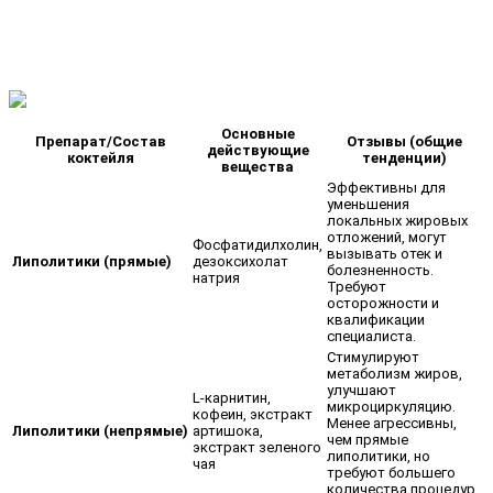
Основные
Препарат/Состав
Отзывы (общие
действующие
коктейля
тенденции)
вещества
Эффективны для
уменьшения
локальных жировых
отложений, могут
Фосфатидилхолин,
вызывать отек и
Липолитики (прямые)
дезоксихолат
болезненность.
натрия
Требуют
осторожности и
квалификации
специалиста.
Стимулируют
метаболизм жиров,
улучшают
L-карнитин,
микроциркуляцию.
кофеин, экстракт
Менее агрессивны,
Липолитики (непрямые)
артишока,
чем прямые
экстракт зеленого
липолитики, но
чая
требуют большего
количества процедур.