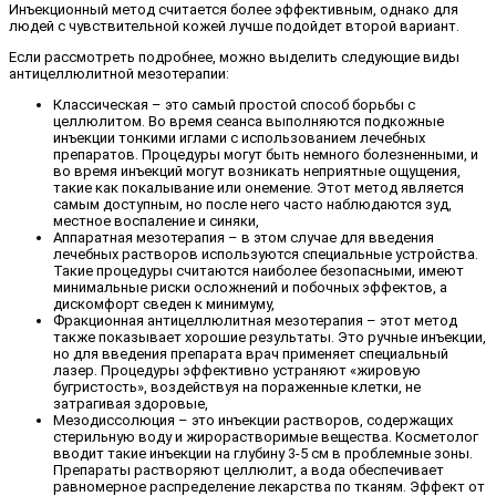
Инъекционный метод считается более эффективным, однако для
людей с чувствительной кожей лучше подойдет второй вариант.
Если рассмотреть подробнее, можно выделить следующие виды
антицеллюлитной мезотерапии:
Классическая – это самый простой способ борьбы с
целлюлитом. Во время сеанса выполняются подкожные
инъекции тонкими иглами с использованием лечебных
препаратов. Процедуры могут быть немного болезненными, и
во время инъекций могут возникать неприятные ощущения,
такие как покалывание или онемение. Этот метод является
самым доступным, но после него часто наблюдаются зуд,
местное воспаление и синяки,
Аппаратная мезотерапия – в этом случае для введения
лечебных растворов используются специальные устройства.
Такие процедуры считаются наиболее безопасными, имеют
минимальные риски осложнений и побочных эффектов, а
дискомфорт сведен к минимуму,
Фракционная антицеллюлитная мезотерапия – этот метод
также показывает хорошие результаты. Это ручные инъекции,
но для введения препарата врач применяет специальный
лазер. Процедуры эффективно устраняют «жировую
бугристость», воздействуя на пораженные клетки, не
затрагивая здоровые,
Мезодиссолюция – это инъекции растворов, содержащих
стерильную воду и жирорастворимые вещества. Косметолог
вводит такие инъекции на глубину 3-5 см в проблемные зоны.
Препараты растворяют целлюлит, а вода обеспечивает
равномерное распределение лекарства по тканям. Эффект от