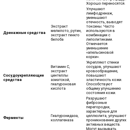
Хорошо переносятся.
Улучшают
лимфодренаж,
уменьшают
отечность, выводят
Экстракт
токсины. Часто
мелилото, рутин,
используются в
Дренажные средства
экстракт гинкго
комбинации с
билоба
липолитиками.
Отмечается
уменьшение
«апельсиновой
корки».
Укрепляют стенки
Витамин С,
сосудов, улучшают
экстракт
кровообращение,
Сосудоукрепляющие
центеллы
повышают
средства
азиатской,
эластичность кожи.
гиалуроновая
Способствуют
кислота
общему улучшению
состояния кожи.
Разрушают
фиброзные
перегородки,
характерные для
Гиалуронидаза,
целлюлита, улучшают
Ферменты
коллагеназа
проникновение других
активных веществ.
Могут вызывать